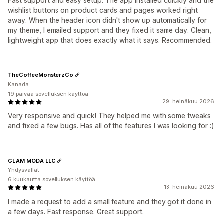
Fast support and easy setup. The app installed quickly and the
wishlist buttons on product cards and pages worked right
away. When the header icon didn't show up automatically for
my theme, I emailed support and they fixed it same day. Clean,
lightweight app that does exactly what it says. Recommended.
TheCoffeeMonsterzCo
Kanada
19 päivää sovelluksen käyttöä
29. heinäkuu 2026
Very responsive and quick! They helped me with some tweaks
and fixed a few bugs. Has all of the features I was looking for :)
GLAM MODA LLC
Yhdysvallat
6 kuukautta sovelluksen käyttöä
13. heinäkuu 2026
I made a request to add a small feature and they got it done in
a few days. Fast response. Great support.