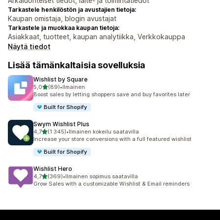
Arkaluonteiset tiedot, laite- ja toimintatiedot
Tarkastele henkilöstön ja avustajien tietoja:
Kaupan omistaja, blogin avustajat
Tarkastele ja muokkaa kaupan tietoja:
Asiakkaat, tuotteet, kaupan analytiikka, Verkkokauppa
Näytä tiedot
Lisää tämänkaltaisia sovelluksia
Wishlist by Square
/ 5 tähteä
5,0
(89)
•
Ilmainen
89 arvostelua yhteensä
Boost sales by letting shoppers save and buy favorites later
Built for Shopify
Swym Wishlist Plus
/ 5 tähteä
4,7
(1 345)
•
Ilmainen kokeilu saatavilla
1345 arvostelua yhteensä
Increase your store conversions with a full featured wishlist
Built for Shopify
Wishlist Hero
/ 5 tähteä
4,7
(369)
•
Ilmainen sopimus saatavilla
369 arvostelua yhteensä
Grow Sales with a customizable Wishlist & Email reminders