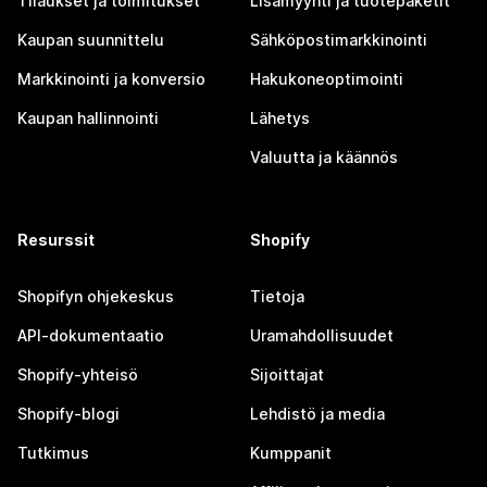
Tilaukset ja toimitukset
Lisämyynti ja tuotepaketit
Kaupan suunnittelu
Sähköpostimarkkinointi
Markkinointi ja konversio
Hakukoneoptimointi
Kaupan hallinnointi
Lähetys
Valuutta ja käännös
Resurssit
Shopify
Shopifyn ohjekeskus
Tietoja
API-dokumentaatio
Uramahdollisuudet
Shopify-yhteisö
Sijoittajat
Shopify-blogi
Lehdistö ja media
Tutkimus
Kumppanit