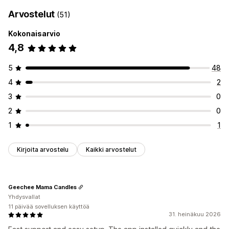
Arvostelut
(51)
Kokonaisarvio
4,8
5
48
4
2
3
0
2
0
1
1
Kirjoita arvostelu
Kaikki arvostelut
Geechee Mama Candles
Yhdysvallat
11 päivää sovelluksen käyttöä
31. heinäkuu 2026