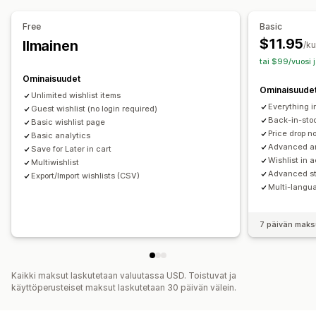
Some-jakaminen
Jakolinkit
Dashboard
Lisää ostoskoriin
Free
Basic
$11.95
Ilmainen
Mukautukset
/k
tai $99/vuosi 
Mukautettu brändäys
Mukautetut pohjat/asettelut
Ominaisuudet
Mukautetut kuvakkeet
Monikielisyys
Hintahälytykset
Ominaisuude
Unlimited wishlist items
Varastoilmoitukset
Everything i
Guest wishlist (no login required)
Back-in-stoc
Basic wishlist page
Price drop no
Basic analytics
Advanced an
Save for Later in cart
Wishlist in 
Multiwishlist
Advanced st
Export/Import wishlists (CSV)
Multi-langu
7 päivän maks
Kaikki maksut laskutetaan valuutassa USD. Toistuvat ja
käyttöperusteiset maksut laskutetaan 30 päivän välein.