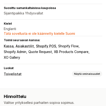
Suosittu samankaltaisissa kaupoissa
Sijaintipaikka Yhdysvallat
Kielet
Englanti
Tätä sovellusta ei ole käännetty kielelle Suomi
Toimii seuraavan kanssa:
Kassa
Asiakastilit
Shopify POS
Shopify Flow
Shopify Admin
Quote Request
XB Products Compare
XO Gallery
Luokat
Toivelistat
Näytä ominaisuudet
Luettelotyypit
Julkinen toivelista
Suosikit
Hinnoittelu
Tallenna myöhempää käyttöä varten
Vieraiden toivelista
Valitse yrityksellesi parhaiten sopiva sopimus.
Luetteloiden hallinta