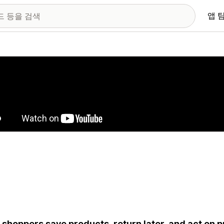
앱 
 이미지 갤러리
 shoppers save products, return later, and act on p