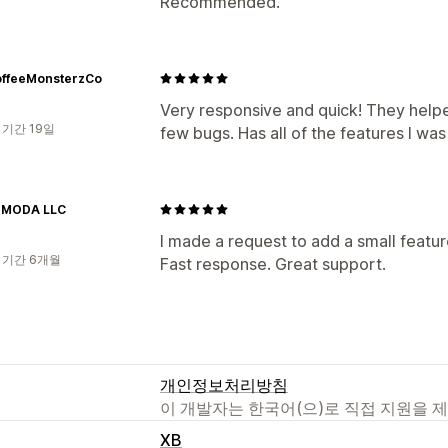
Recommended.
ffeeMonsterzCo
Very responsive and quick! They help
 기간 19일
few bugs. Has all of the features I was 
 MODA LLC
I made a request to add a small featur
 기간 6개월
Fast response. Great support.
개인정보처리방침
이 개발자는 한국어(으)로 직접 지원을 
XB