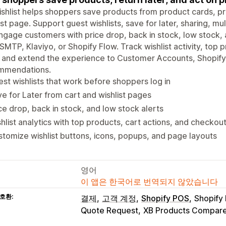
shlist helps shoppers save products from product cards, p
ist page. Support guest wishlists, save for later, sharing, mult
gage customers with price drop, back in stock, low stock,
 SMTP, Klaviyo, or Shopify Flow. Track wishlist activity, top
, and extend the experience to Customer Accounts, Shopif
mmendations.
st wishlists that work before shoppers log in
e for Later from cart and wishlist pages
ce drop, back in stock, and low stock alerts
hlist analytics with top products, cart actions, and checkou
tomize wishlist buttons, icons, popups, and page layouts
영어
이 앱은 한국어로 번역되지 않았습니다
호환:
결제
고객 계정
Shopify POS
Shopify
Quote Request
XB Products Compar