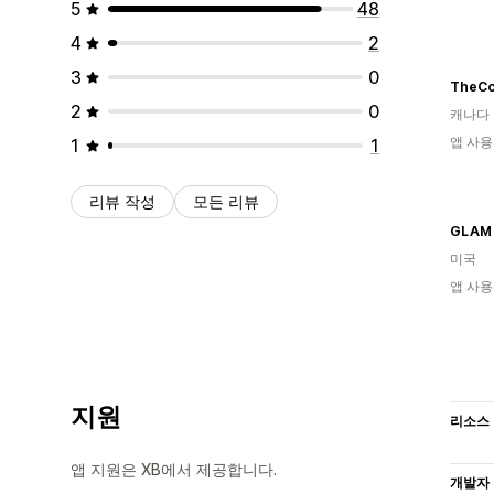
5
48
4
2
3
0
TheCo
2
0
캐나다
앱 사용
1
1
리뷰 작성
모든 리뷰
GLAM
미국
앱 사용
지원
리소스
앱 지원은 XB에서 제공합니다.
개발자