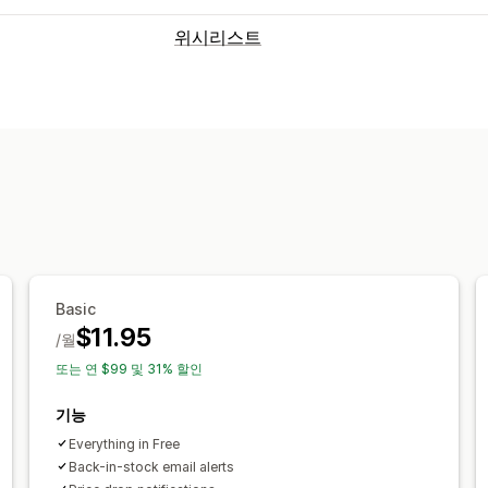
위시리스트
목록 유형
공개 위시리스트
즐겨찾기
나중을 위해
목록 관리
소셜 공유
링크 공유
대시보드
카트에 
맞춤 설정
사용자 지정 브랜딩
사용자 지정 레이아
가격 알림
재고 알림
Basic
$11.95
/월
또는 연 $99 및 31% 할인
기능
Everything in Free
Back-in-stock email alerts