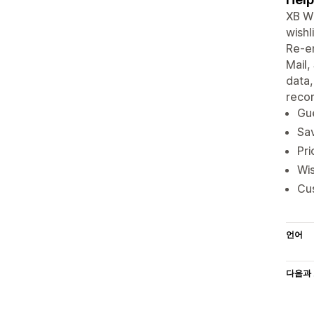
XB Wi
wishl
Re-en
Mail,
data
reco
Gue
Sav
Pri
Wis
Cus
언어
다음과 