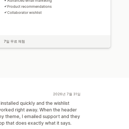
Advanced email marketing
Product recommendations
Collaborator wishlist
7일 무료 체험
2026년 7월 31일
nstalled quickly and the wishlist
worked right away. When the header
 my theme, I emailed support and they
pp that does exactly what it says.