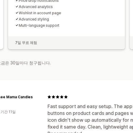
Price drop notifications
Advanced analytics
Wishlist in account page
Advanced styling
Multi-language support
7일 무료 체험
 요금은 30일마다 청구됩니다.
ee Mama Candles
Fast support and easy setup. The app i
 기간 11일
buttons on product cards and pages 
icon didn't show up automatically for
fixed it same day. Clean, lightweight a