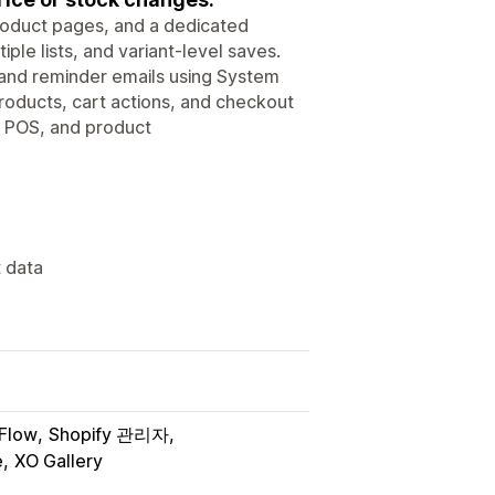
roduct pages, and a dedicated
iple lists, and variant-level saves.
 and reminder emails using System
 products, cart actions, and checkout
y POS, and product
t data
 Flow
Shopify 관리자
e
XO Gallery