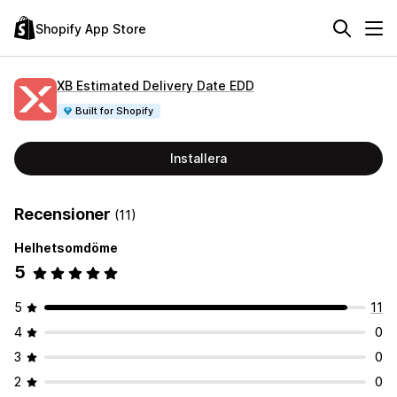
Shopify App Store
XB Estimated Delivery Date EDD
Built for Shopify
Installera
Recensioner
(11)
Helhetsomdöme
5
5
11
4
0
3
0
2
0