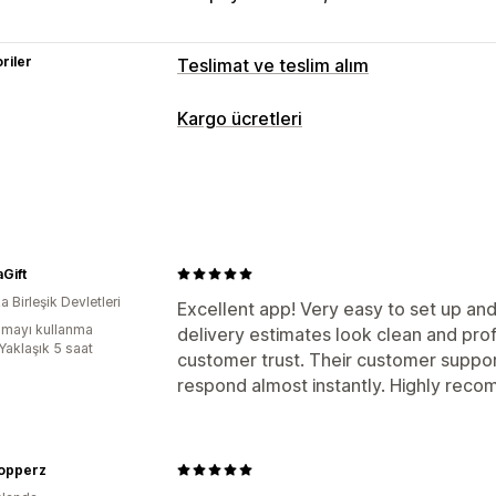
riler
Teslimat ve teslim alım
Teslimat seçenekleri
Kargo ücretleri
Engelleme tarihleri
Kesinti süreleri
T
Özelleştirme
Çoklu konum
Hazırlık süreleri
Rota p
Teslimat tarihi
Teslimat saati
Coğraf
Gift
 Birleşik Devletleri
Excellent app! Very easy to set up an
mayı kullanma
delivery estimates look clean and prof
Yaklaşık 5 saat
customer trust. Their customer suppor
respond almost instantly. Highly rec
opperz