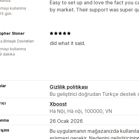
elanda
Easy to set up and love the fact you c
mayı kullanma
by market. Their support was super qui
:15 gün
opher Stoner
 Birleşik Devletleri
did what it said.
mayı kullanma
:9 dakika
lar
Gizlilik politikası
Bu geliştirici doğrudan Türkçe destek
rici
Xboost
Hà Nội, Hà nội, 100000, VN
lanma
26 Ocak 2026
rişimi
Bu uygulamanın mağazanızda kullanılabi
erişmesi gerekir. Nedenini geliştiricinin