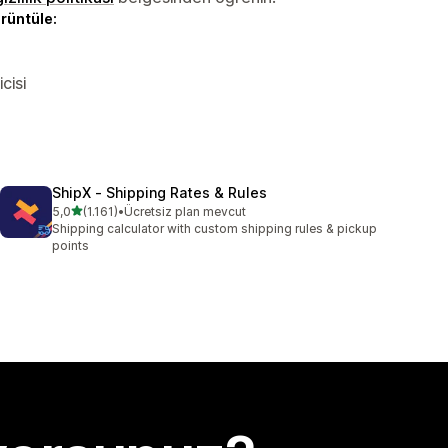
örüntüle:
cisi
ShipX ‑ Shipping Rates & Rules
5 yıldız üzerinden
5,0
(1.161)
•
Ücretsiz plan mevcut
toplam 1161 değerlendirme
Shipping calculator with custom shipping rules & pickup
points