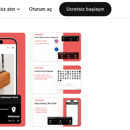
öz atın
Oturum aç
Ücretsiz başlayın