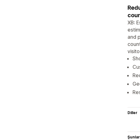
Redu
coun
XB: E
estim
and p
count
visit
Sho
Cus
Red
Geo
Res
Diller
Şunlarl