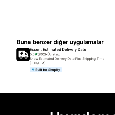
Buna benzer diğer uygulamalar
Essent Estimated Delivery Date
5 yıldız üzerinden
5,0
(862)
•
Ücretsiz
toplam 862 değerlendirme
Show Estimated Delivery Date Plus Shipping Time
(EDD/ETA)
Built for Shopify