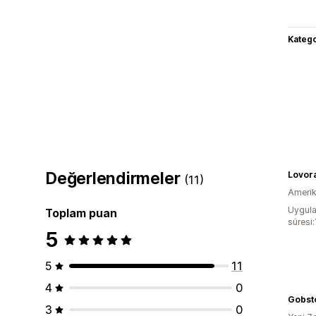
Katego
Değerlendirmeler
Lovora
(11)
Amerika
Uygula
Toplam puan
süresi:
5
5
11
4
0
Gobst
3
0