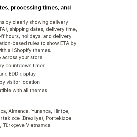
tes, processing times, and
ns by clearly showing delivery
TA), shipping dates, delivery time,
f hours, holidays, and delivery
cation-based rules to show ETA by
ith all Shopify themes.
e across your store
ery countdown timer
 and EDD display
y visitor location
ible with all themes
zca, Almanca, Yunanca, Hintçe,
rtekizce (Brezilya), Portekizce
çe, Türkçeve Vietnamca