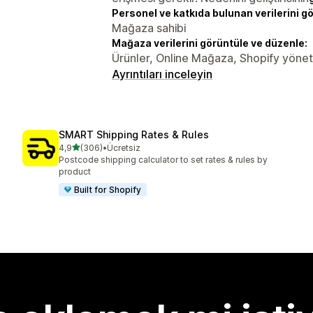
Personel ve katkıda bulunan verilerini g
Mağaza sahibi
Mağaza verilerini görüntüle ve düzenle:
Ürünler, Online Mağaza, Shopify yöneti
Ayrıntıları inceleyin
SMART Shipping Rates & Rules
5 yıldız üzerinden
4,9
(306)
•
Ücretsiz
toplam 306 değerlendirme
Postcode shipping calculator to set rates & rules by
product
Built for Shopify