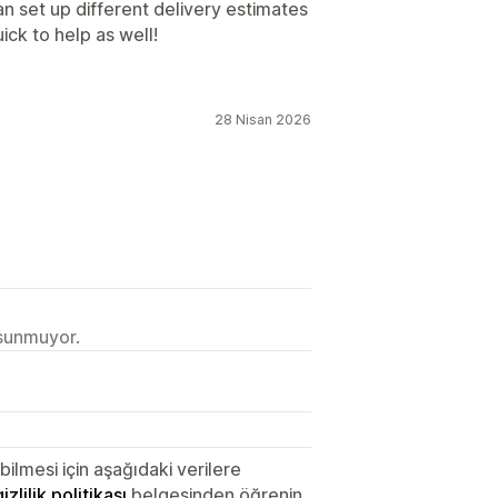
an set up different delivery estimates
ck to help as well!
28 Nisan 2026
 sunmuyor.
lmesi için aşağıdaki verilere
gizlilik politikası
belgesinden öğrenin.