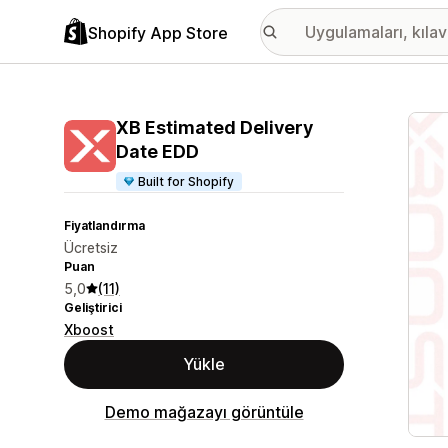
Shopify App Store
Öne ç
XB Estimated Delivery
Date EDD
Built for Shopify
Fiyatlandırma
Ücretsiz
Puan
5,0
(11)
Geliştirici
Xboost
Yükle
Demo mağazayı görüntüle