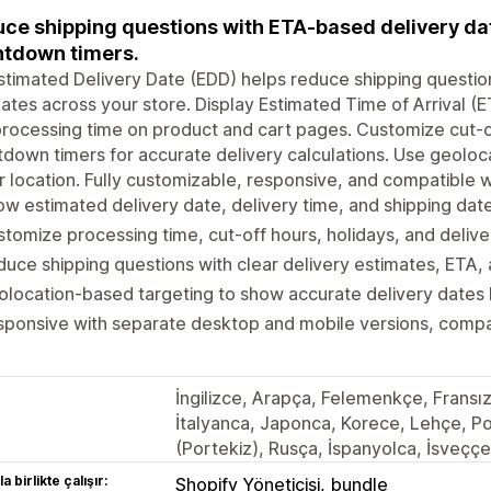
ce shipping questions with ETA-based delivery da
tdown timers.
stimated Delivery Date (EDD) helps reduce shipping questio
ates across your store. Display Estimated Time of Arrival (E
rocessing time on product and cart pages. Customize cut-of
down timers for accurate delivery calculations. Use geolo
or location. Fully customizable, responsive, and compatible w
w estimated delivery date, delivery time, and shipping dat
tomize processing time, cut-off hours, holidays, and deliv
uce shipping questions with clear delivery estimates, ETA,
location-based targeting to show accurate delivery dates b
ponsive with separate desktop and mobile versions, compat
İngilizce, Arapça, Felemenkçe, Fransı
İtalyanca, Japonca, Korece, Lehçe, Po
(Portekiz), Rusça, İspanyolca, İsveç
a birlikte çalışır:
Shopify Yöneticisi
bundle