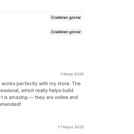
Özellikleri göster
Özellikleri göster
arih seçici
Dinamik fiyatlar
lanlama
Geri sayım sayaçları
i konum
Çoklu dil
7 Nisan 2026
d works perfectly with my store. The
essional, which really helps build
t is amazing — they are online and
ommended!
17 Mayıs 2026