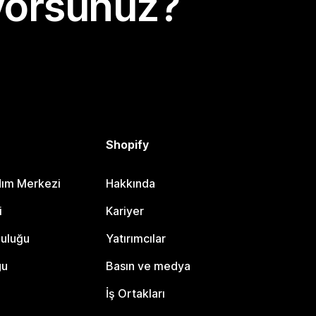
yorsunuz?
Shopify
dım Merkezi
Hakkında
i
Kariyer
luluğu
Yatırımcılar
gu
Basın ve medya
İş Ortakları