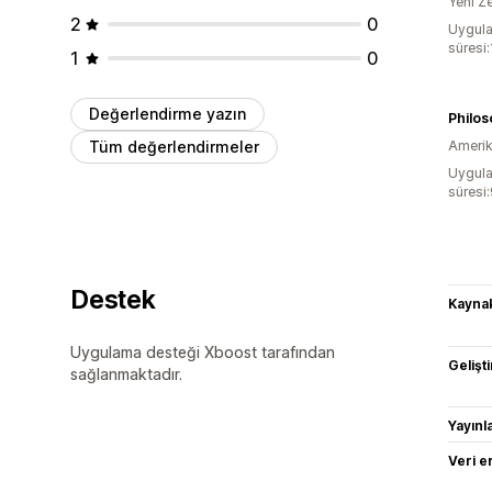
Yeni Z
2
0
Uygula
süresi
1
0
Değerlendirme yazın
Philos
Tüm değerlendirmeler
Amerika
Uygula
süresi
Destek
Kaynak
Uygulama desteği Xboost tarafından
Gelişti
sağlanmaktadır.
Yayın
Veri e