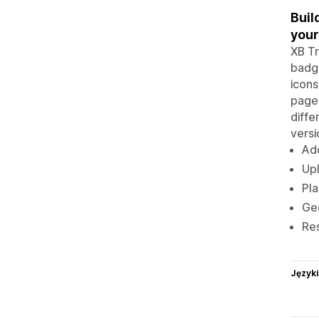
Buil
your
XB Tr
badge
icons
pages
diffe
versi
Add
Upl
Pla
Geo
Res
Języki