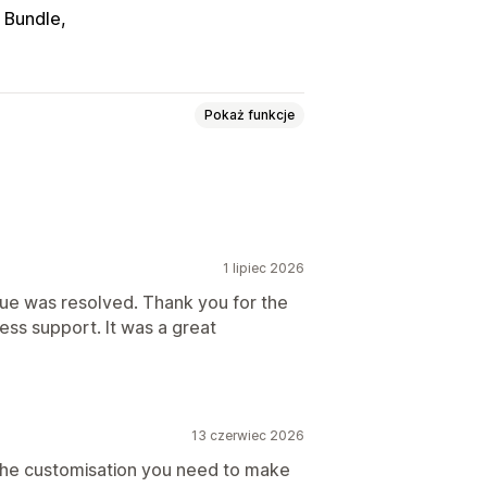
 Bundle
Pokaż funkcje
Płatność
Zabezpieczenia
Wysyłka
warancja
1 lipiec 2026
Niestandardowy tekst
Styl
sue was resolved. Thank you for the
ss support. It was a great
ność na urządzeniach mobilnych
nie
na
Niestandardowe strony
13 czerwiec 2026
ony produktu
 the customisation you need to make