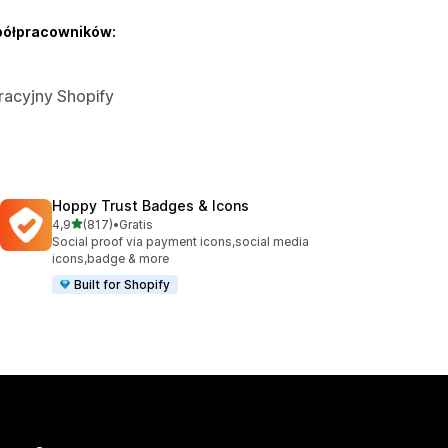
półpracowników:
tracyjny Shopify
Hoppy Trust Badges & Icons
na 5 gwiazdek
4,9
(817)
•
Gratis
Łączna liczba recenzji: 817
Social proof via payment icons,social media
icons,badge & more
Built for Shopify