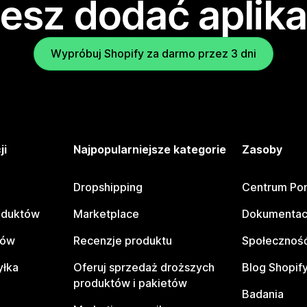
esz dodać aplika
Wypróbuj Shopify za darmo przez 3 dni
ji
Najpopularniejsze kategorie
Zasoby
Dropshipping
Centrum Po
oduktów
Marketplace
Dokumentac
tów
Recenzje produktu
Społeczność
yłka
Oferuj sprzedaż droższych
Blog Shopif
produktów i pakietów
Badania