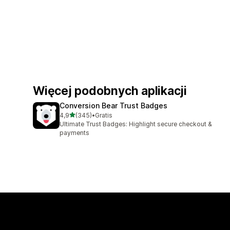
Więcej podobnych aplikacji
Conversion Bear Trust Badges
na 5 gwiazdek
4,9
(345)
•
Gratis
Łączna liczba recenzji: 345
Ultimate Trust Badges: Highlight secure checkout &
payments