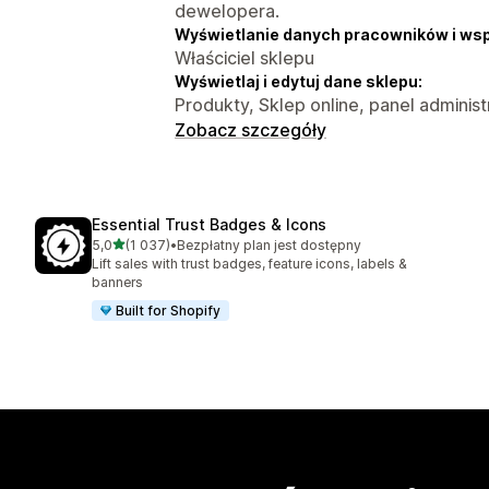
dewelopera.
Wyświetlanie danych pracowników i ws
Właściciel sklepu
Wyświetlaj i edytuj dane sklepu:
Produkty, Sklep online, panel adminis
Zobacz szczegóły
Essential Trust Badges & Icons
na 5 gwiazdek
5,0
(1 037)
•
Bezpłatny plan jest dostępny
Łączna liczba recenzji: 1037
Lift sales with trust badges, feature icons, labels &
banners
Built for Shopify