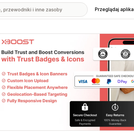
Przeglądaj aplika
nione obrazy w galerii