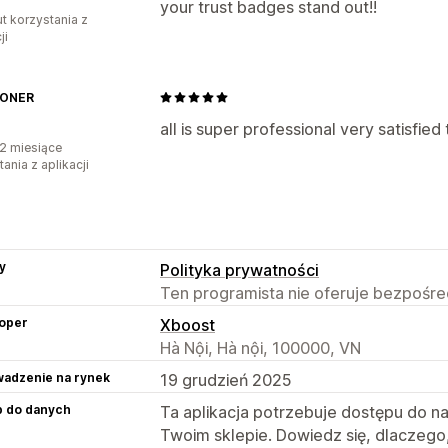
your trust badges stand out!!
ut korzystania z
ji
TONER
all is super professional very satisfie
2 miesiące
ania z aplikacji
y
Polityka prywatności
Ten programista nie oferuje bezpośred
oper
Xboost
Hà Nội, Hà nội, 100000, VN
adzenie na rynek
19 grudzień 2025
p do danych
Ta aplikacja potrzebuje dostępu do n
Twoim sklepie. Dowiedz się, dlaczego