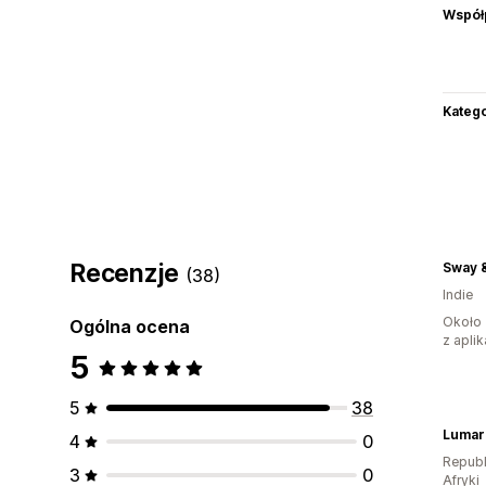
Współ
Katego
Recenzje
Sway &
(38)
Indie
Około 
Ogólna ocena
z aplik
5
5
38
Lumar
4
0
Republ
3
0
Afryki