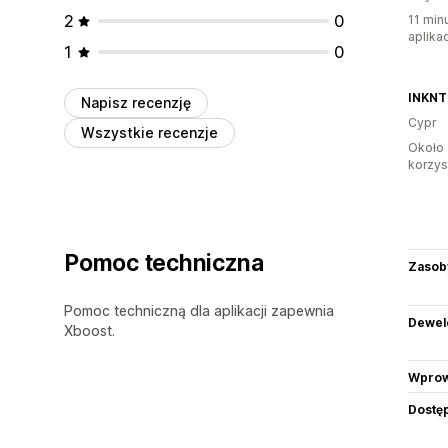
2
0
11 min
aplikac
1
0
INKN
Napisz recenzję
Cypr
Wszystkie recenzje
Około 
korzyst
Pomoc techniczna
Zasob
Pomoc techniczną dla aplikacji zapewnia
Dewel
Xboost.
Wprow
Dostę