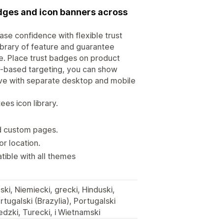
badges and icon banners across
ase confidence with flexible trust
ibrary of feature and guarantee
e. Place trust badges on product
n-based targeting, you can show
sive with separate desktop and mobile
es icon library.
nd custom pages.
r location.
ible with all themes
ski, Niemiecki, grecki, Hinduski,
rtugalski (Brazylia), Portugalski
edzki, Turecki, i Wietnamski