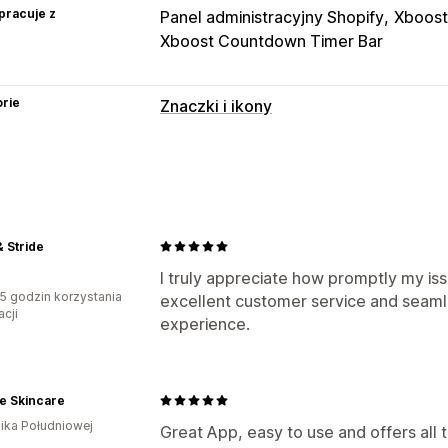
pracuje z
Panel administracyjny Shopify
Xboost
Xboost Countdown Timer Bar
rie
Znaczki i ikony
Typy ikon
Niestandardowe
Gwarancja jakości
Media społecznościowe
Zaufanie
G
Dostosowanie
 Stride
Animacje
Tła
Obramowanie
Kolory
I truly appreciate how promptly my is
5 godzin korzystania
excellent customer service and seamle
Rozmiar
Przesyłanie pliku
Responsyw
acji
experience.
Dla konkretnego urządzenia
Planowa
Pozycja ikony
Pozycja ręczna
Pozycja automatycz
e Skincare
Strona główna
Strony docelowe
Str
ika Południowej
Great App, easy to use and offers all