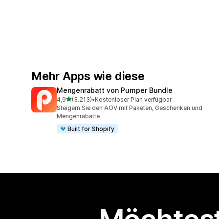
Mehr Apps wie diese
Mengenrabatt von Pumper Bundle
von 5 Sternen
4,9
(3.213)
•
Kostenloser Plan verfügbar
3213 Rezensionen insgesamt
Steigern Sie den AOV mit Paketen, Geschenken und
Mengenrabatte
Built for Shopify