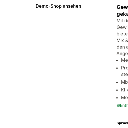
Demo-Shop ansehen
Gewi
geka
Mit d
Gewi
biete
Mix &
den a
Ange
Me
Pro
ste
Mix
KI-
Meh
Ent
Sprac