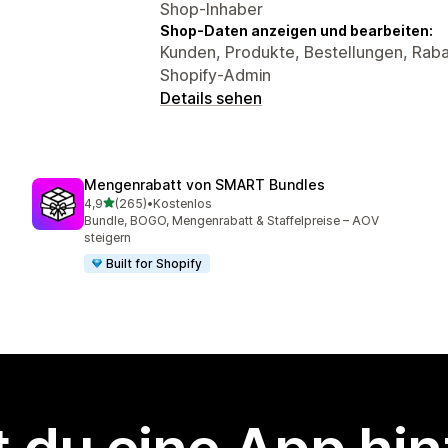
Shop-Inhaber
Shop-Daten anzeigen und bearbeiten:
Kunden, Produkte, Bestellungen, Raba
Shopify-Admin
Details sehen
Mengenrabatt von SMART Bundles
von 5 Sternen
4,9
(265)
•
Kostenlos
265 Rezensionen insgesamt
Bundle, BOGO, Mengenrabatt & Staffelpreise – AOV
steigern
Built for Shopify