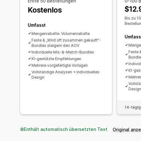
Erste 50 Bestellungen
0-100 
$12.
Kostenlos
Bis zu 1
Bestellu
Umfasst
Mengenrabatte: Volumenrabatte
Umfass
Feste & „Wird oft zusammen gekauft“-
Mengen
Bundles steigern den AOV
Feste 
Individuelle Mix-&-Match-Bundles
Bundle
KI-gestützte Empfehlungen
Indivi
Mehrere vorgefertigte Vorlagen
KI-ges
Vollständige Analysen + individuelles
Mehrer
Design
Vollst
Desig
14-tägig
Enthält automatisch übersetzten Text
Original anz