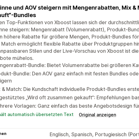
nne und AOV steigern mit Mengenrabatten, Mix &
uft“-Bundles
en Top-Funktionen von Xboost lassen sich der durchschnittl
nne steigern: Mengenrabatt (Volumenrabatt), Produkt-Bun
n höhere Rabatte für größere Mengen, Produkt-Bundles för
 Match ermöglicht flexible Rabatte über Produktgruppen hinw
npassbaren Stilen und der Live-Vorschau von Xboost ist di
bote mühelos.
ngenrabatt-Bundle: Bietet Volumenrabatte bei größeren K
dukt-Bundle: Den AOV ganz einfach mit festen Bundles ode
igern
 & Match: Die Kundschaft individuelle Produkt-Bundles erste
gestütztes „Wird oft zusammen gekauft“: Empfehlungen basi
rere Vorlagen: Ganz einfach das beste Angebotsdesign für
hält automatisch übersetzten Text
Original anzeigen
hen
Englisch, Spanisch, Portugiesisch (Por