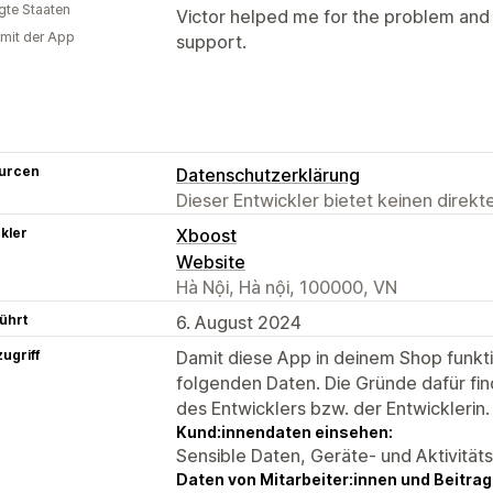
igte Staaten
Victor helped me for the problem and 
 mit der App
support.
urcen
Datenschutzerklärung
Dieser Entwickler bietet keinen direk
kler
Xboost
Website
Hà Nội, Hà nội, 100000, VN
ührt
6. August 2024
ugriff
Damit diese App in deinem Shop funktio
folgenden Daten. Die Gründe dafür fin
des Entwicklers bzw. der Entwicklerin.
Kund:innendaten einsehen:
Sensible Daten, Geräte- und Aktivität
Daten von Mitarbeiter:innen und Beitra