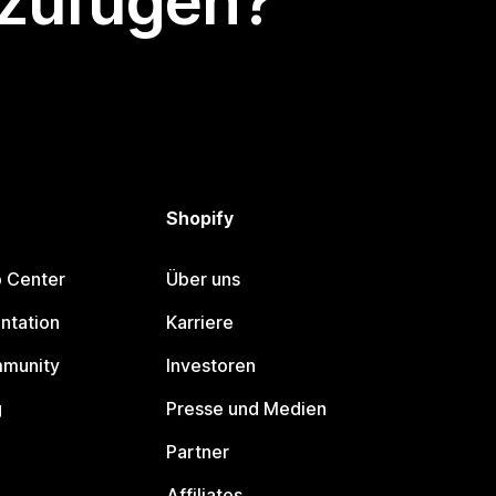
nzufügen?
Shopify
p Center
Über uns
ntation
Karriere
mmunity
Investoren
g
Presse und Medien
Partner
Affiliates