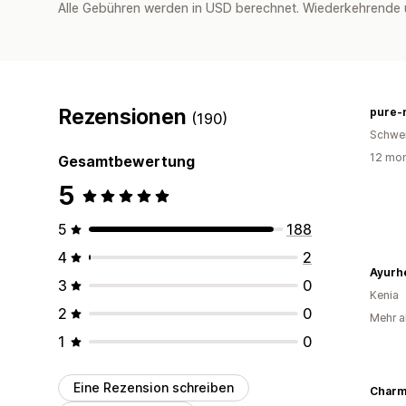
Alle Gebühren werden in USD berechnet. Wiederkehrende 
Rezensionen
pure-n
(190)
Schwe
12 mon
Gesamtbewertung
5
5
188
4
2
Ayurh
3
0
Kenia
2
0
Mehr al
1
0
Eine Rezension schreiben
Charm