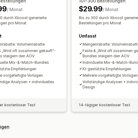
Individueller Code
Benutzerdefiniert
Bestellungen
101-300 Bestellungen
Mengenrabatte
Pauschalrabatte
Pro
99
$29.99
Kampagnen
Trigger und Regeln
Aut
/ Monat
Abonnements
Massenpreise
/ Monat
Großha
Segmentierung
Tagging
Berichterst
Individuelle Preise
00 durch Xboost generierte
Bis zu 300 durch Xboost generie
ngen pro Monat
Bestellungen pro Monat
t
Umfasst
rabatte: Volumenrabatte
Mengenrabatte: Volumenrabatt
& „Wird oft zusammen gekauft“-
Feste & „Wird oft zusammen ge
s steigern den AOV
Bundles steigern den AOV
duelle Mix-&-Match-Bundles
Individuelle Mix-&-Match-Bun
tützte Empfehlungen
KI-gestützte Empfehlungen
e vorgefertigte Vorlagen
Mehrere vorgefertigte Vorlagen
ändige Analysen + individuelles
Vollständige Analysen + indivi
n
Design
er kostenloser Test
14-tägiger kostenloser Test
eigen