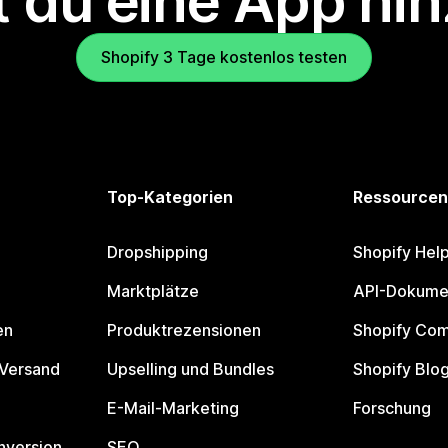
 du eine App hi
Shopify 3 Tage kostenlos testen
Top-Kategorien
Ressourcen
Dropshipping
Shopify Hel
Marktplätze
API-Dokume
en
Produktrezensionen
Shopify Co
 Versand
Upselling und Bundles
Shopify Blo
E-Mail-Marketing
Forschung
nversion
SEO