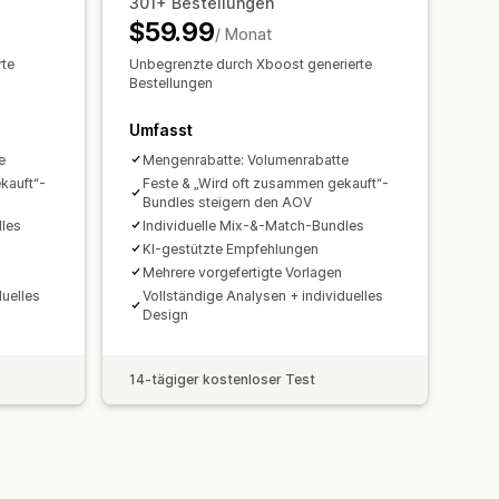
e Schriftarten
Lokalisierung
301+ Bestellungen
zentuale Rabatte
BOGO
$59.99
omatisierungen
Targeting
ndelspreise
Dynamische Preise
/ Monat
attung
Analysen
rte
Unbegrenzte durch Xboost generierte
Bestellungen
Umfasst
e
Mengenrabatte: Volumenrabatte
kauft“-
Feste & „Wird oft zusammen gekauft“-
Bundles steigern den AOV
dles
Individuelle Mix-&-Match-Bundles
KI-gestützte Empfehlungen
Mehrere vorgefertigte Vorlagen
duelles
Vollständige Analysen + individuelles
Design
14-tägiger kostenloser Test