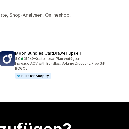
tte, Shop-Analysen, Onlineshop,
Moon Bundles CartDrawer Upsell
von 5 Sternen
5,0
(594)
•
Kostenloser Plan verfügbar
594 Rezensionen insgesamt
Increase AOV with Bundles, Volume Discount, Free Gift,
BOGOs
Built for Shopify