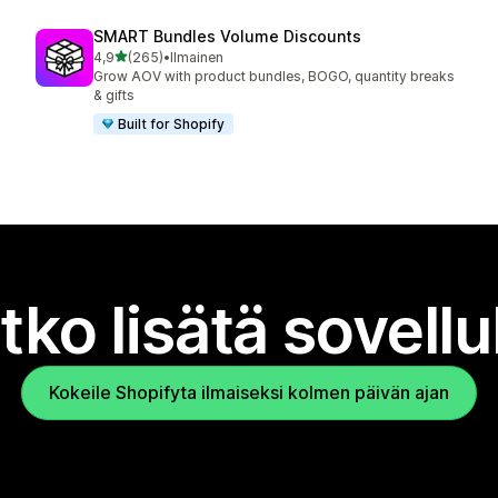
SMART Bundles Volume Discounts
/ 5 tähteä
4,9
(265)
•
Ilmainen
265 arvostelua yhteensä
Grow AOV with product bundles, BOGO, quantity breaks
& gifts
Built for Shopify
tko lisätä sovell
Kokeile Shopifyta ilmaiseksi kolmen päivän ajan