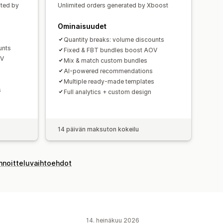
ated by
Unlimited orders generated by Xboost
Ominaisuudet
Quantity breaks: volume discounts
unts
Fixed & FBT bundles boost AOV
OV
Mix & match custom bundles
AI-powered recommendations
Multiple ready-made templates
s
Full analytics + custom design
14 päivän maksuton kokeilu
innoitteluvaihtoehdot
14. heinäkuu 2026