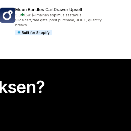
Moon Bundles CartDrawer Upsell
/ 5 tähteä
5,0
(591)
•
Ilmainen sopimus saatavilla
591 arvostelua yhteensä
Slide cart, free gifts, post purchase, BOGO, quantity
breaks
Built for Shopify
uksen?