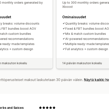
Tunnisteet
Raportointi
Analytiikka
0 monthly orders generated by
Up to 300 monthly orders gener
Xboost
suudet
Ominaisuudet
ty breaks: volume discounts
Quantity breaks: volume disco
& FBT bundles boost AOV
Fixed & FBT bundles boost A
match custom bundles
Mix & match custom bundles
wered recommendations
AI-powered recommendations
le ready-made templates
Multiple ready-made template
nalytics + custom design
Full analytics + custom design
n maksuton kokeilu
14 päivän maksuton kokeilu
yttöperusteiset maksut laskutetaan 30 päivän välein.
Näytä kaikki h
erbs and Spices