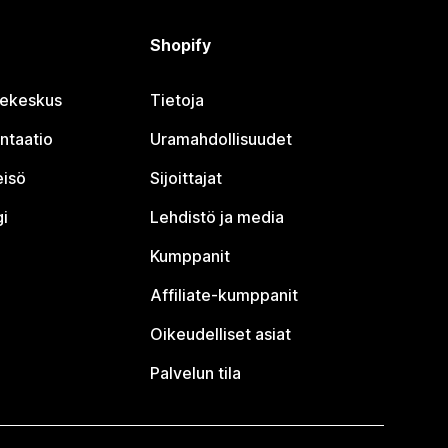
Shopify
jekeskus
Tietoja
ntaatio
Uramahdollisuudet
eisö
Sijoittajat
i
Lehdistö ja media
Kumppanit
Affiliate-kumppanit
Oikeudelliset asiat
Palvelun tila