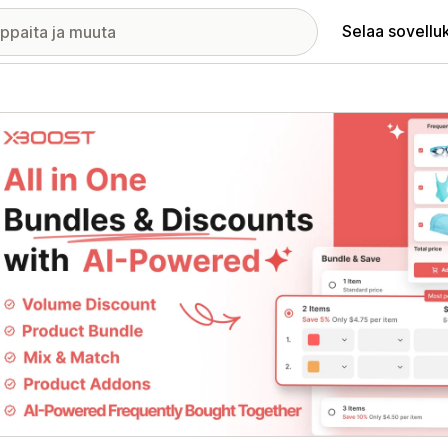
Selaa sovellu
elykuvagalleria