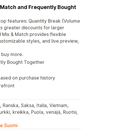
d Match and Frequently Bought
top features: Quantity Break (Volume
s greater discounts for larger
 Mix & Match provides flexible
ustomizable styles, and live preview,
s buy more.
ntly Bought Together
sed on purchase history
refront
, Ranska, Saksa, Italia, Vietnam,
Turkki, kreikka, Puola, venäjä, Ruotsi,
lle Suomi