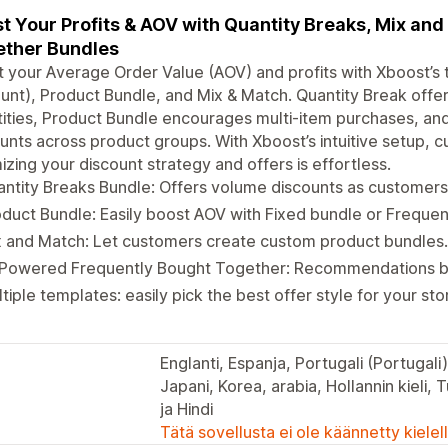
t Your Profits & AOV with Quantity Breaks, Mix an
ther Bundles
 your Average Order Value (AOV) and profits with Xboost’s 
unt), Product Bundle, and Mix & Match. Quantity Break offer
ities, Product Bundle encourages multi-item purchases, and
unts across product groups. With Xboost’s intuitive setup, c
izing your discount strategy and offers is effortless.
ntity Breaks Bundle: Offers volume discounts as customer
duct Bundle: Easily boost AOV with Fixed bundle or Freque
 and Match: Let customers create custom product bundles.
-Powered Frequently Bought Together: Recommendations ba
tiple templates: easily pick the best offer style for your sto
Englanti, Espanja, Portugali (Portugali)
Japani, Korea, arabia, Hollannin kieli, 
ja Hindi
Tätä sovellusta ei ole käännetty kiele