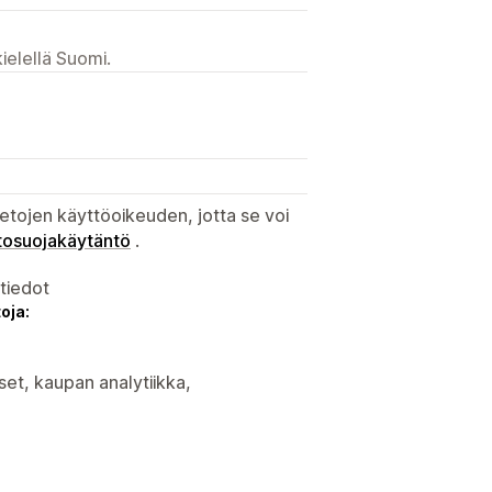
ielellä Suomi.
etojen käyttöoikeuden, jotta se voi
tosuojakäytäntö
.
atiedot
oja:
set, kaupan analytiikka,