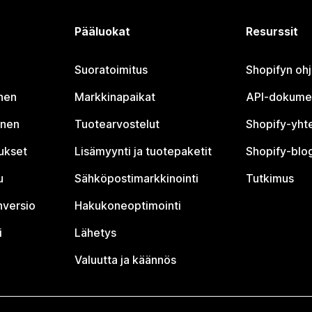
Pääluokat
Resurssit
Suoratoimitus
Shopifyn oh
nen
Markkinapaikat
API-dokume
inen
Tuotearvostelut
Shopify-yht
tukset
Lisämyynti ja tuotepaketit
Shopify-blog
u
Sähköpostimarkkinointi
Tutkimus
nversio
Hakukoneoptimointi
i
Lähetys
Valuutta ja käännös