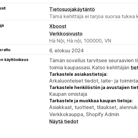
sit
Tietosuojakäytäntö
Tämä kehittäjä ei tarjoa suoraa tukea k
äjä
Xboost
Verkkosivusto
Hà Nội, Hà nội, 100000, VN
erattu
6. elokuu 2024
en käyttöoikeus
Tämän sovellus tarvitsee seuraavien ti
toimia kaupassasi. Katso kehittäjän
tie
Tarkastele asiakastietoja:
Arkaluonteiset tiedot, laite- ja toimint
Tarkastele henkilöstön ja avustajien tiet
Kaupan omistaja
Tarkastele ja muokkaa kaupan tietoja:
Asiakkaat, tuotteet, tilaukset, alennuk
Verkkokauppa, Shopify Admin
Näytä tiedot