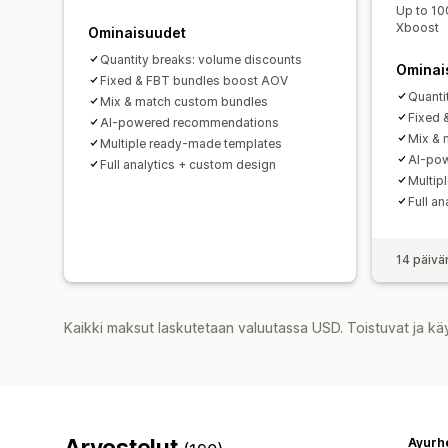
Up to 10
Xboost
Ominaisuudet
Quantity breaks: volume discounts
Ominai
Fixed & FBT bundles boost AOV
Quanti
Mix & match custom bundles
Fixed 
AI-powered recommendations
Mix & 
Multiple ready-made templates
AI-po
Full analytics + custom design
Multip
Full a
14 päivä
Kaikki maksut laskutetaan valuutassa USD. Toistuvat ja kä
Arvostelut
Ayurh