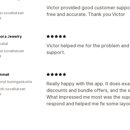
Victor provided good customer support
osi sovelluksen
free and accurate. Thank you Victor
ä
ora Jewelry
allat
Victor helped me for the problem and 
ää sovelluksen
support.
ä
nmail
ynyt kuningaskunta
Really happy with this app. It does ex
unti sovelluksen
discounts and bundle offers, and the 
ä
What impressed me most was the sup
respond and helped me fix some layou