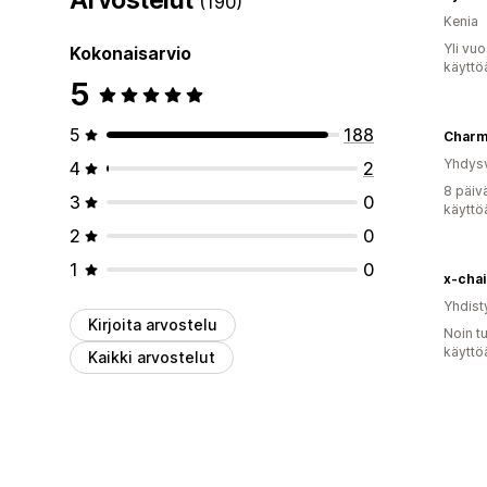
(190)
Kenia
Yli vu
Kokonaisarvio
käyttö
5
5
188
Charm
Yhdysv
4
2
8 päiv
3
0
käyttö
2
0
1
0
x-chai
Yhdist
Kirjoita arvostelu
Noin t
käyttö
Kaikki arvostelut