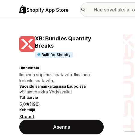
Shopify App Store
Esitt
XB: Bundles Quantity
Breaks
Built for Shopify
Hinnoittelu
Ilmainen sopimus saatavilla. Ilmainen
kokeilu saatavilla.
Suosittu samankaltaisissa kaupoissa
Sijaintipaikka Yhdysvallat
Tähtiarvio
5,0
(190)
Kehittäjä
Xboost
Asenna