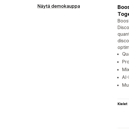
Näytä demokauppa
Boos
Toge
Boost
Disco
quant
disco
optim
Qua
Pro
Mix
AI
Mul
Kielet