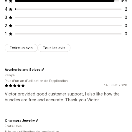
5
188
4
2
3
0
2
0
1
0
Écrire un avis
Tous les avis
Ayurherbs and Spices
Kenya
Plus d'un an d’utilisation de l’application
14 juillet 2026
Victor provided good customer support, I also like how the
bundles are free and accurate. Thank you Victor
Charmora Jewelry
États-Unis
8 jours d’utilisation de l’application