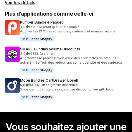
Voir les détails
Plus d’applications comme celle-ci
Pumper Bundle & Paquet
étoile(s) sur 5
4,9
(3 213)
•
Forfait gratuit disponible
3213 avis au total
Augmentez l’AOV avec bundles, cadeaux et remises volume
Built for Shopify
SMART Bundles Volume Discounts
étoile(s) sur 5
4,9
(265)
•
Gratuite
265 avis au total
Augmentez le panier moyen avec des ensembles de produits, 1
acheté = 1 offert, des réductions sur la quantité et des cadeaux
Built for Shopify
Moon Bundles CartDrawer Upsell
étoile(s) sur 5
5,0
(594)
•
Forfait gratuit disponible
594 avis au total
Slide cart, quantity breaks, volume discount, free gift, bogo
Built for Shopify
Vous souhaitez ajouter une