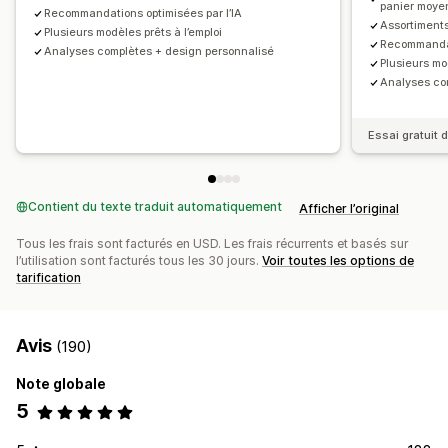
panier moye
Campagnes
Déclencheurs et règles
Automatisations
Recommandations optimisées par l’IA
Réductions forfaitaires
Réductions en pourcentage
Assortiments
Plusieurs modèles prêts à l’emploi
Ciblage
Segmentation
Balisage
Rapports
Deux pour le prix d’un
Abonnements
Tarification en gros
Recommandat
Analyses complètes + design personnalisé
Plusieurs mo
Analyses de données
Prix de gros
Tarification dynamique
Analyses co
Tarification personnalisée
Essai gratuit d
Contient du texte traduit automatiquement
Afficher l’original
Tous les frais sont facturés en USD. Les frais récurrents et basés sur
l’utilisation sont facturés tous les 30 jours.
Voir toutes les options de
tarification
Avis
(190)
Note globale
5