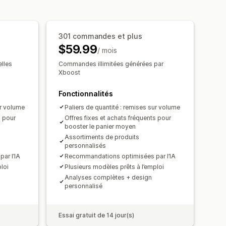
ventes incitatives
ication dynamique
née
Seuils de quantités
Réductions
301 commandes et plus
Réductions forfaitaires
$59.99
 le prix d’un
Abonnements
/ mois
isées
Localisation
Campagnes
ification dynamique
lles
Commandes illimitées générées par
Xboost
ons
Ciblage
Segmentation
nées
Fonctionnalités
ur volume
Paliers de quantité : remises sur volume
s pour
Offres fixes et achats fréquents pour
booster le panier moyen
Assortiments de produits
personnalisés
ar l’IA
Recommandations optimisées par l’IA
loi
Plusieurs modèles prêts à l’emploi
Analyses complètes + design
personnalisé
Essai gratuit de 14 jour(s)