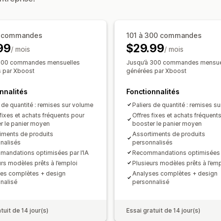
Offres à durée limitée
Réductions de 
Tarification que vous pouvez définir
Réductions de ventes croisées
Tarif
Tarification fixe
Tarification échelon
Réductions personnalisées
0 commandes
101 à 300 commandes
Réductions en fonction de la quantité
99
Gestion des réductions
$29.99
/ mois
Réductions en pourcentage
/ mois
Deux pour
Code personnalisé
Polices personnal
Tarification en gros
Prix de gros
Tar
 100 commandes mensuelles
Jusqu’à 300 commandes mensue
 par Xboost
générées par Xboost
Déclencheurs et règles
Automatisati
Tarification personnalisée
Balisage
Rapports
Analyses de don
nnalités
Fonctionnalités
s de quantité : remises sur volume
Paliers de quantité : remises s
fixes et achats fréquents pour
Offres fixes et achats fréquent
r le panier moyen
booster le panier moyen
iments de produits
Assortiments de produits
nalisés
personnalisés
andations optimisées par l’IA
Recommandations optimisées p
urs modèles prêts à l’emploi
Plusieurs modèles prêts à l’emp
es complètes + design
Analyses complètes + design
nalisé
personnalisé
tuit de 14 jour(s)
Essai gratuit de 14 jour(s)