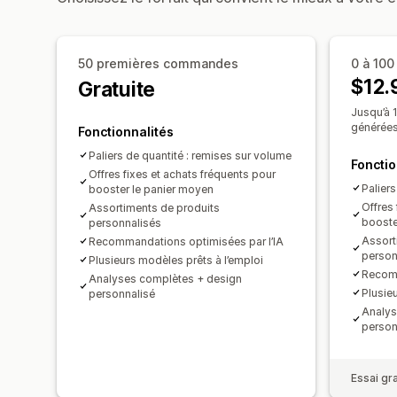
50 premières commandes
0 à 10
$12.
Gratuite
Jusqu’à
générées
Fonctionnalités
Paliers de quantité : remises sur volume
Fonctio
Offres fixes et achats fréquents pour
Palier
booster le panier moyen
Offres 
Assortiments de produits
booste
personnalisés
Assort
Recommandations optimisées par l’IA
person
Plusieurs modèles prêts à l’emploi
Recomm
Analyses complètes + design
Plusie
personnalisé
Analys
person
Essai gra