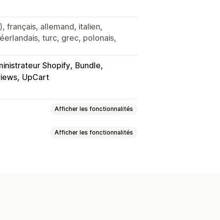
, français, allemand, italien,
éerlandais, turc, grec, polonais,
inistrateur Shopify
Bundle
iews
UpCart
Afficher les fonctionnalités
Afficher les fonctionnalités
ots variés
rer un colis
Boîtes cadeaux
our le prix d’un
Tarification fixe
ement
Lots pour la vente en gros
n fonction de la quantité
e croisée
taires
Réductions en pourcentage
mble
Produits associés
Lots de produits
ues
Lots personnalisés