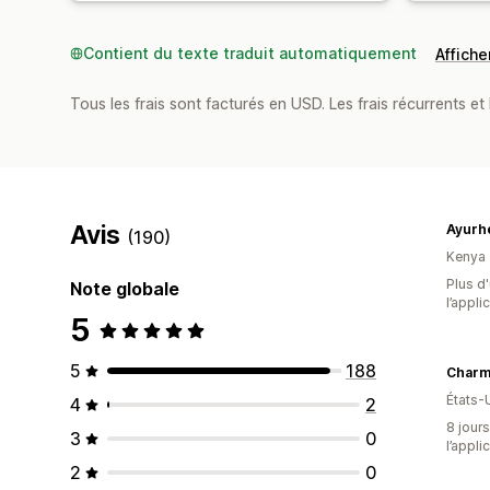
Contient du texte traduit automatiquement
Afficher
Tous les frais sont facturés en USD. Les frais récurrents et 
Avis
Ayurh
(190)
Kenya
Plus d'
Note globale
l’appli
5
5
188
Charm
États-
4
2
8 jours
3
0
l’appli
2
0