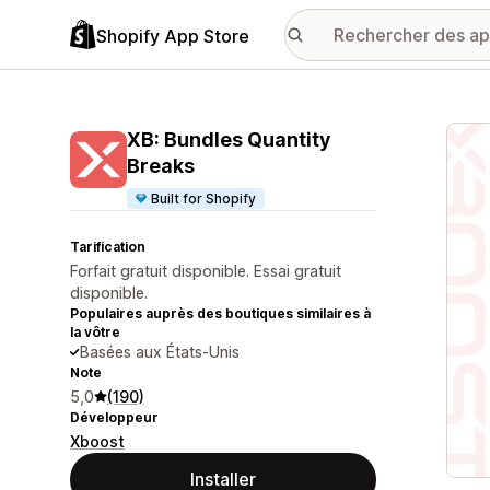
Shopify App Store
Galer
XB: Bundles Quantity
Breaks
Built for Shopify
Tarification
Forfait gratuit disponible. Essai gratuit
disponible.
Populaires auprès des boutiques similaires à
la vôtre
Basées aux États-Unis
Note
5,0
(190)
Développeur
Xboost
Installer