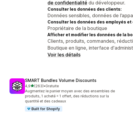
de confidentialité
du développeur.
Consulter les données des clients:
Données sensibles, données de l’apparei
Consulter les données des employés et 
Propriétaire de la boutique
Afficher et modifier les données de la bo
Clients, produits, commandes, réducti
Boutique en ligne, interface d'adminis
Voir les détails
SMART Bundles Volume Discounts
étoile(s) sur 5
4,9
(263)
•
Gratuite
263 avis au total
Augmentez le panier moyen avec des ensembles de
produits, 1 acheté = 1 offert, des réductions sur la
quantité et des cadeaux
Built for Shopify