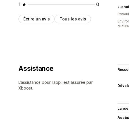
1
0
x-chai
Royau
Écrire un avis
Tous les avis
Enviro
d’utili
Assistance
Resso
L’assistance pour l’appli est assurée par
Dével
Xboost.
Lance
Accès