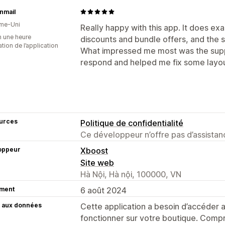
nmail
me-Uni
Really happy with this app. It does ex
n une heure
discounts and bundle offers, and the 
sation de l’application
What impressed me most was the sup
respond and helped me fix some layou
urces
Politique de confidentialité
Ce développeur n’offre pas d’assistanc
oppeur
Xboost
Site web
Hà Nội, Hà nội, 100000, VN
ment
6 août 2024
 aux données
Cette application a besoin d’accéder
fonctionner sur votre boutique. Compr