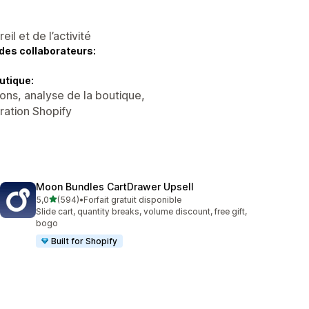
l et de l’activité
des collaborateurs:
utique:
ons, analyse de la boutique,
tration Shopify
Moon Bundles CartDrawer Upsell
étoile(s) sur 5
5,0
(594)
•
Forfait gratuit disponible
594 avis au total
Slide cart, quantity breaks, volume discount, free gift,
bogo
Built for Shopify