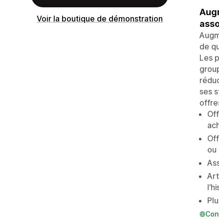
Augm
Voir la boutique de démonstration
asso
Augme
de qu
Les p
group
réduc
ses s
offre
Off
ach
Off
ou
Ass
Art
l’h
Plu
Con