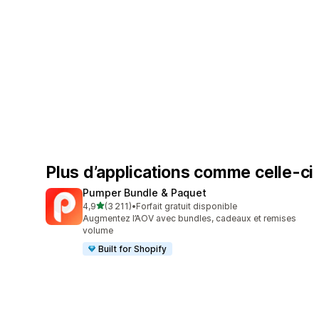
Plus d’applications comme celle-ci
Pumper Bundle & Paquet
étoile(s) sur 5
4,9
(3 211)
•
Forfait gratuit disponible
3211 avis au total
Augmentez l’AOV avec bundles, cadeaux et remises
volume
Built for Shopify