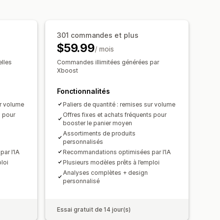
ventes incitatives
ication dynamique
née
Seuils de quantités
Réductions
301 commandes et plus
Réductions forfaitaires
$59.99
 le prix d’un
Abonnements
/ mois
isées
Localisation
Campagnes
ification dynamique
lles
Commandes illimitées générées par
Xboost
ons
Ciblage
Segmentation
nées
Fonctionnalités
ur volume
Paliers de quantité : remises sur volume
s pour
Offres fixes et achats fréquents pour
booster le panier moyen
Assortiments de produits
personnalisés
ar l’IA
Recommandations optimisées par l’IA
loi
Plusieurs modèles prêts à l’emploi
Analyses complètes + design
personnalisé
Essai gratuit de 14 jour(s)