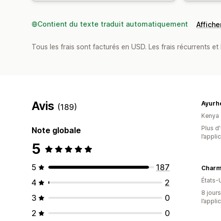
Contient du texte traduit automatiquement
Afficher
Tous les frais sont facturés en USD. Les frais récurrents et 
Avis
Ayurh
(189)
Kenya
Plus d'
Note globale
l’appli
5
5
187
Charm
États-
4
2
8 jours
3
0
l’appli
2
0