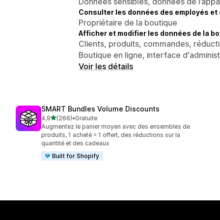
Données sensibles, données de l’apparei
Consulter les données des employés et 
Propriétaire de la boutique
Afficher et modifier les données de la bo
Clients, produits, commandes, réducti
Boutique en ligne, interface d'adminis
Voir les détails
SMART Bundles Volume Discounts
étoile(s) sur 5
4,9
(266)
•
Gratuite
266 avis au total
Augmentez le panier moyen avec des ensembles de
produits, 1 acheté = 1 offert, des réductions sur la
quantité et des cadeaux
Built for Shopify