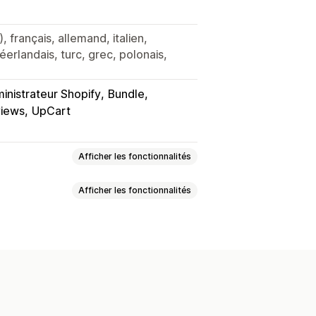
, français, allemand, italien,
éerlandais, turc, grec, polonais,
inistrateur Shopify
Bundle
iews
UpCart
Afficher les fonctionnalités
Afficher les fonctionnalités
ots variés
rer un colis
Boîtes cadeaux
our le prix d’un
Tarification fixe
ement
Lots pour la vente en gros
n fonction de la quantité
e croisée
taires
Réductions en pourcentage
mble
Produits associés
Lots de produits
ues
Lots personnalisés