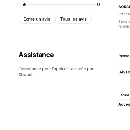
1
0
AORA
France
Écrire un avis
Tous les avis
1 jour 
l’appli
Assistance
Resso
L’assistance pour l’appli est assurée par
Dével
Xboost.
Lance
Accès