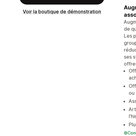
Augm
Voir la boutique de démonstration
asso
Augme
de qu
Les p
group
réduc
ses s
offre
Off
ach
Off
ou
Ass
Art
l’h
Plu
Con