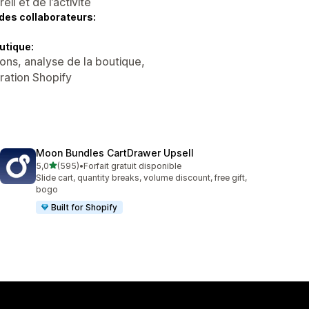
l et de l’activité
des collaborateurs:
utique:
ons, analyse de la boutique,
tration Shopify
Moon Bundles CartDrawer Upsell
étoile(s) sur 5
5,0
(595)
•
Forfait gratuit disponible
595 avis au total
Slide cart, quantity breaks, volume discount, free gift,
bogo
Built for Shopify