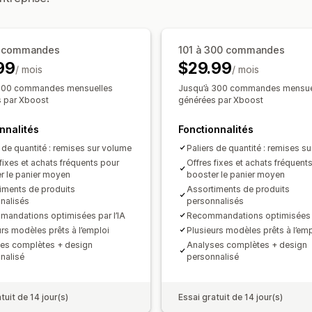
Offres à durée limitée
Réductions de 
Tarification que vous pouvez définir
Réductions de ventes croisées
Tarif
Tarification fixe
Tarification échelon
Réductions personnalisées
0 commandes
101 à 300 commandes
Réductions en fonction de la quantité
99
Gestion des réductions
$29.99
/ mois
Réductions en pourcentage
/ mois
Deux pour
Code personnalisé
Polices personnal
Tarification en gros
Prix de gros
Tar
 100 commandes mensuelles
Jusqu’à 300 commandes mensue
 par Xboost
générées par Xboost
Déclencheurs et règles
Automatisati
Tarification personnalisée
Balisage
Rapports
Analyses de don
nnalités
Fonctionnalités
s de quantité : remises sur volume
Paliers de quantité : remises s
fixes et achats fréquents pour
Offres fixes et achats fréquent
r le panier moyen
booster le panier moyen
iments de produits
Assortiments de produits
nalisés
personnalisés
andations optimisées par l’IA
Recommandations optimisées p
urs modèles prêts à l’emploi
Plusieurs modèles prêts à l’emp
es complètes + design
Analyses complètes + design
nalisé
personnalisé
tuit de 14 jour(s)
Essai gratuit de 14 jour(s)