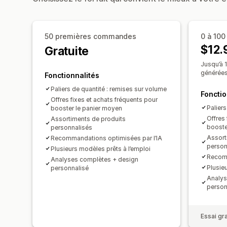
50 premières commandes
0 à 10
$12.
Gratuite
Jusqu’à
générées
Fonctionnalités
Paliers de quantité : remises sur volume
Fonctio
Offres fixes et achats fréquents pour
Palier
booster le panier moyen
Offres 
Assortiments de produits
booste
personnalisés
Assort
Recommandations optimisées par l’IA
person
Plusieurs modèles prêts à l’emploi
Recomm
Analyses complètes + design
Plusie
personnalisé
Analys
person
Essai gra