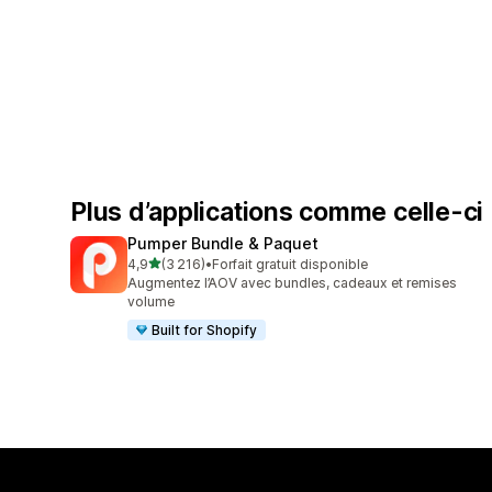
Plus d’applications comme celle-ci
Pumper Bundle & Paquet
étoile(s) sur 5
4,9
(3 216)
•
Forfait gratuit disponible
3216 avis au total
Augmentez l’AOV avec bundles, cadeaux et remises
volume
Built for Shopify