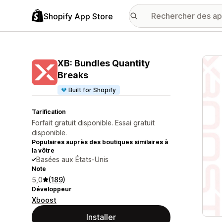
Shopify App Store
Galer
XB: Bundles Quantity
Breaks
Built for Shopify
Tarification
Forfait gratuit disponible. Essai gratuit
disponible.
Populaires auprès des boutiques similaires à
la vôtre
Basées aux États-Unis
Note
5,0
(189)
Développeur
Xboost
Installer