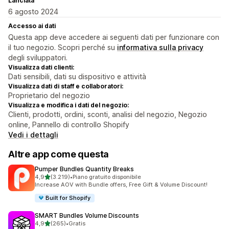
Lanciata
6 agosto 2024
Accesso ai dati
Questa app deve accedere ai seguenti dati per funzionare con
il tuo negozio. Scopri perché su
informativa sulla privacy
degli sviluppatori.
Visualizza dati clienti:
Dati sensibili, dati su dispositivo e attività
Visualizza dati di staff e collaboratori:
Proprietario del negozio
Visualizza e modifica i dati del negozio:
Clienti, prodotti, ordini, sconti, analisi del negozio, Negozio
online, Pannello di controllo Shopify
Vedi i dettagli
Altre app come questa
Pumper Bundles Quantity Breaks
stelle su 5
4,9
(3.219)
•
Piano gratuito disponibile
3219 recensioni totali
Increase AOV with Bundle offers, Free Gift & Volume Discount!
Built for Shopify
SMART Bundles Volume Discounts
stelle su 5
4,9
(265)
•
Gratis
265 recensioni totali