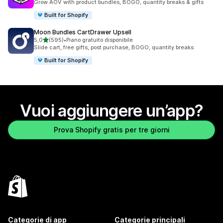
Grow AOV with product bundles, BOGO, quantity breaks & gifts
Built for Shopify
Moon Bundles CartDrawer Upsell
stelle su 5
5,0
(595)
•
Piano gratuito disponibile
595 recensioni totali
Slide cart, free gifts, post purchase, BOGO, quantity breaks
Built for Shopify
Vuoi aggiungere un’app?
Prova Shopify gratis per tre giorni
Categorie di app
Categorie principali