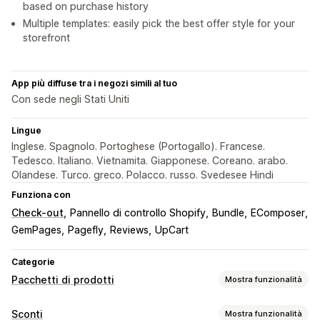
based on purchase history
Multiple templates: easily pick the best offer style for your
storefront
App più diffuse tra i negozi simili al tuo
Con sede negli Stati Uniti
Lingue
Inglese. Spagnolo. Portoghese (Portogallo). Francese.
Tedesco. Italiano. Vietnamita. Giapponese. Coreano. arabo.
Olandese. Turco. greco. Polacco. russo. Svedesee Hindi
Funziona con
Check-out
Pannello di controllo Shopify
Bundle
EComposer
GemPages
Pagefly
Reviews
UpCart
Categorie
Pacchetti di prodotti
Mostra funzionalità
Tipi di pacchetti
Sconti
Mostra funzionalità