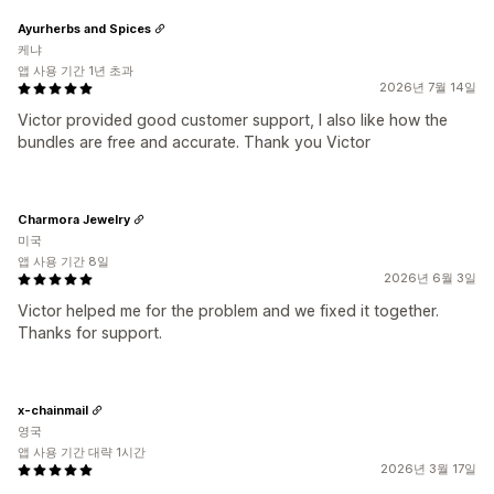
Ayurherbs and Spices
케냐
앱 사용 기간 1년 초과
2026년 7월 14일
Victor provided good customer support, I also like how the
bundles are free and accurate. Thank you Victor
Charmora Jewelry
미국
앱 사용 기간 8일
2026년 6월 3일
Victor helped me for the problem and we fixed it together.
Thanks for support.
x-chainmail
영국
앱 사용 기간 대략 1시간
2026년 3월 17일