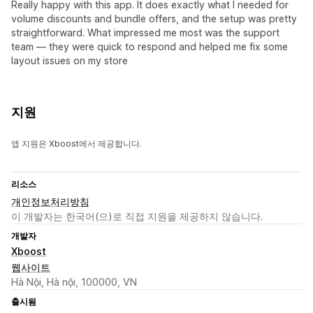
Really happy with this app. It does exactly what I needed for
volume discounts and bundle offers, and the setup was pretty
straightforward. What impressed me most was the support
team — they were quick to respond and helped me fix some
layout issues on my store
지원
앱 지원은 Xboost에서 제공합니다.
리소스
개인정보처리방침
이 개발자는 한국어(으)로 직접 지원을 제공하지 않습니다.
개발자
Xboost
웹사이트
Hà Nội, Hà nội, 100000, VN
출시됨