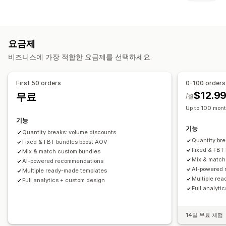
고정 번들
멀티팩
믹스앤매치 번들
이형 상품 번들
할인 유형
무제한 옵션 번들
상자 만들기
선물 상자
샘플 팩
구독 상자
할인 코드
쿠폰
원 플러스 원
고정 가격
계층별 가격
수량 할인
도매 번들
상향 판매 번들
교차 판매 번들
요금제
수량 구분
균일 할인
백분율 할인
도매가
기프트
구독
함께 자주 구매하는 제품
관련 제품
디지털 상품
실물 제품
비즈니스에 가장 적합한 요금제를 선택하세요.
제품 번들
시간 한정 혜택
상향 판매 할인
교차 판매 할인
사용자 지정 번들
동적 가격
사용자 지정 할인
설정 가능한 가격
First 50 orders
0-100 orders
할인 관리
고정 가격
계층별 가격
수량 구분
할인
수량 할인
균일 할인
$12.9
무료
/월
사용자 지정 코드
커스텀 폰트
현지화
캠페인
트리거 및 규칙
백분율 할인
원 플러스 원
구독
대량 가격
도매가
동적 가격
Up to 100 mont
자동화
타게팅
세분화
태그 지정
보고
분석
사용자 지정 가격 책정
기능
기능
Quantity breaks: volume discounts
Quantity br
Fixed & FBT bundles boost AOV
Fixed & FBT
Mix & match custom bundles
Mix & match
AI-powered recommendations
AI-powered
Multiple ready-made templates
Multiple re
Full analytics + custom design
Full analyti
14일 무료 체험