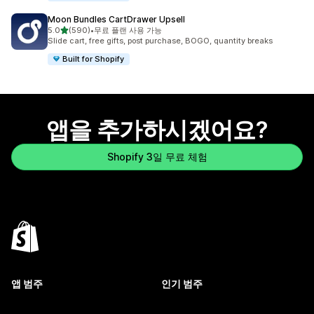
Moon Bundles CartDrawer Upsell
별 5개 중
5.0
(590)
•
무료 플랜 사용 가능
총 리뷰 590개
Slide cart, free gifts, post purchase, BOGO, quantity breaks
Built for Shopify
앱을 추가하시겠어요?
Shopify 3일 무료 체험
앱 범주
인기 범주