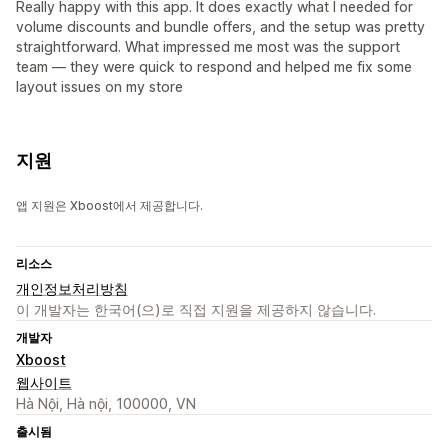
Really happy with this app. It does exactly what I needed for
volume discounts and bundle offers, and the setup was pretty
straightforward. What impressed me most was the support
team — they were quick to respond and helped me fix some
layout issues on my store
지원
앱 지원은 Xboost에서 제공합니다.
리소스
개인정보처리방침
이 개발자는 한국어(으)로 직접 지원을 제공하지 않습니다.
개발자
Xboost
웹사이트
Hà Nội, Hà nội, 100000, VN
출시됨