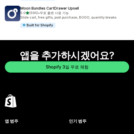
Moon Bundles CartDrawer Upsell
별 5개 중
5.0
(595)
•
무료 플랜 사용 가능
총 리뷰 595개
Slide cart, free gifts, post purchase, BOGO, quantity breaks
Built for Shopify
앱을 추가하시겠어요?
Shopify 3일 무료 체험
앱 범주
인기 범주