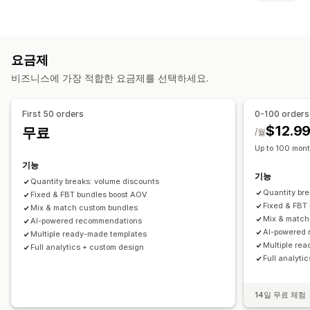
고정 번들
멀티팩
믹스앤매치 번들
이형 상품 번들
할인 유형
무제한 옵션 번들
상자 만들기
선물 상자
샘플 팩
구독 상자
할인 코드
쿠폰
원 플러스 원
고정 가격
계층별 가격
수량 할인
도매 번들
상향 판매 번들
교차 판매 번들
요금제
수량 구분
균일 할인
백분율 할인
도매가
기프트
구독
함께 자주 구매하는 제품
관련 제품
디지털 상품
실물 제품
비즈니스에 가장 적합한 요금제를 선택하세요.
제품 번들
시간 한정 혜택
상향 판매 할인
교차 판매 할인
사용자 지정 번들
동적 가격
사용자 지정 할인
설정 가능한 가격
First 50 orders
0-100 orders
할인 관리
고정 가격
계층별 가격
수량 구분
할인
수량 할인
균일 할인
$12.9
무료
/월
사용자 지정 코드
커스텀 폰트
현지화
캠페인
트리거 및 규칙
백분율 할인
원 플러스 원
구독
대량 가격
도매가
동적 가격
Up to 100 mont
자동화
타게팅
세분화
태그 지정
보고
분석
사용자 지정 가격 책정
기능
기능
Quantity breaks: volume discounts
Quantity br
Fixed & FBT bundles boost AOV
Fixed & FBT
Mix & match custom bundles
Mix & match
AI-powered recommendations
AI-powered
Multiple ready-made templates
Multiple re
Full analytics + custom design
Full analyti
14일 무료 체험