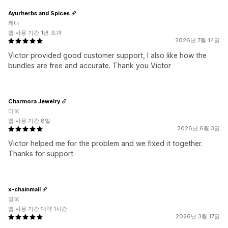
Ayurherbs and Spices
케냐
앱 사용 기간 1년 초과
2026년 7월 14일
Victor provided good customer support, I also like how the
bundles are free and accurate. Thank you Victor
Charmora Jewelry
미국
앱 사용 기간 8일
2026년 6월 3일
Victor helped me for the problem and we fixed it together.
Thanks for support.
x-chainmail
영국
앱 사용 기간 대략 1시간
2026년 3월 17일