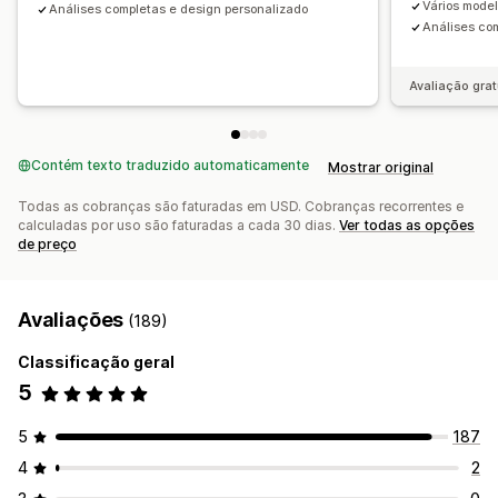
Assinaturas
Preços em massa
Preços de atacado
Vários model
Análises completas e design personalizado
Marcação com tag
Relatórios
Análises
Análises co
Preços dinâmicos
Preços personalizados
Avaliação grat
Contém texto traduzido automaticamente
Mostrar original
Todas as cobranças são faturadas em USD. Cobranças recorrentes e
calculadas por uso são faturadas a cada 30 dias.
Ver todas as opções
de preço
Avaliações
(189)
Classificação geral
5
5
187
4
2