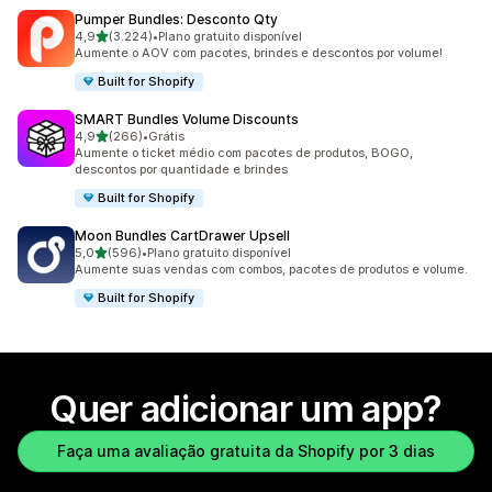
Pumper Bundles: Desconto Qty
de 5 estrelas
4,9
(3.224)
•
Plano gratuito disponível
3224 avaliações ao todo
Aumente o AOV com pacotes, brindes e descontos por volume!
Built for Shopify
SMART Bundles Volume Discounts
de 5 estrelas
4,9
(266)
•
Grátis
266 avaliações ao todo
Aumente o ticket médio com pacotes de produtos, BOGO,
descontos por quantidade e brindes
Built for Shopify
Moon Bundles CartDrawer Upsell
de 5 estrelas
5,0
(596)
•
Plano gratuito disponível
596 avaliações ao todo
Aumente suas vendas com combos, pacotes de produtos e volume.
Built for Shopify
Quer adicionar um app?
Faça uma avaliação gratuita da Shopify por 3 dias