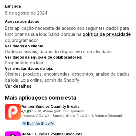
Lançada
6 de agosto de 2024
Acesso aos dados
Esta aplicação necessita de acesso aos seguintes dados para
funcionar na sua loja. Saiba porquê na
política de privacidade
do programador.
Ver dados do cliente:
Dados sensíveis, dados do dispositivo e de atividade
Ver dados da equipa e de colaboradores:
Proprietário da loja
Ver e editar dados da loja:
Clientes, produtos, encomendas, descontos, análise de dados
da loja, Loja online, admin da Shopify
Ver detalhes
Mais aplicações como esta
Pumper Bundles Quantity Breaks
de 5 estrelas
4,9
(3.208)
•
Plano gratuito disponível
3208 total de avaliações
Increase AOV with Bundle offers, Free Gift & Volume Discount!
Built for Shopify
SMART Bundles Volume Discounts