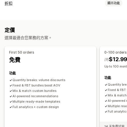
套裝組合類型
折扣
顯示功能
固定套裝
組合包
混搭套裝組合
子類套裝組合
折扣類型
無限選項套裝組合
客製化組合
禮盒
樣品包
訂閱箱
折扣代碼
優惠券
買一送一
固定定價
分層定價
大量購買折扣
批發套裝組合
追加銷售套裝組合
交叉銷售套裝組合
定價
數量折扣
固定折扣
百分比折扣
批發價
禮品
訂閱
商品搭售
經常一起購買的商品
相關商品
數位商品
實體商品
自訂套裝組合
選擇最適合您業務的方案。
限時優惠
追加銷售折扣
交叉銷售折扣
動態定價
自訂折扣
可設定的定價
管理折扣
固定定價
分層定價
數量折扣
折扣
大量購買折扣
固定折扣
First 50 orders
0-100 orders
自訂代碼
自訂字型
本地化
行銷活動
觸發條件與規則
自動化
百分比折扣
買一送一
訂閱
大量定價
批發價
動態定價
$12.9
免費
/月
目標設定
分群
標記
報告
分析
自訂定價
Up to 100 mont
功能
功能
Quantity breaks: volume discounts
Quantity br
Fixed & FBT bundles boost AOV
Fixed & FBT
Mix & match custom bundles
Mix & match
AI-powered recommendations
AI-powered
Multiple ready-made templates
Multiple re
Full analytics + custom design
Full analyti
14 天免費試用