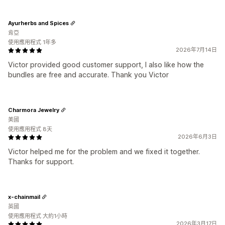
Ayurherbs and Spices
肯亞
使用應用程式 1年多
2026年7月14日
Victor provided good customer support, I also like how the
bundles are free and accurate. Thank you Victor
Charmora Jewelry
美國
使用應用程式 8天
2026年6月3日
Victor helped me for the problem and we fixed it together.
Thanks for support.
x-chainmail
英國
使用應用程式 大約1小時
2026年3月17日