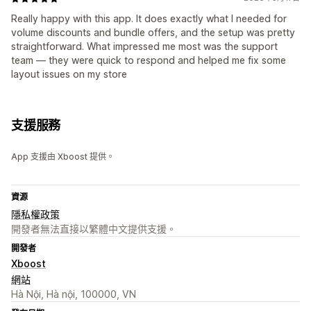
Really happy with this app. It does exactly what I needed for
volume discounts and bundle offers, and the setup was pretty
straightforward. What impressed me most was the support
team — they were quick to respond and helped me fix some
layout issues on my store
支援服務
App 支援由 Xboost 提供。
資源
隱私權政策
開發者無法直接以繁體中文提供支援。
開發者
Xboost
網站
Hà Nội, Hà nội, 100000, VN