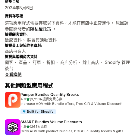
發布日期
2024年8月6日
資料存取權
這項應用程式需要存取以下資料，才能在商店中正常運作。 原因請
參閱開發者的
隱私權政策
。
檢視顧客資料:
敏感資料、 裝置與活動資料
檢視員工與協作者資料:
商店擁有人
檢視與編輯商店資料:
顧客、 產品、 訂單、 折扣、 商店分析、 線上商店、 Shopify 管理
後台
查看詳情
其他同類型應用程式
Pumper Bundles Quantity Breaks
滿分 5 顆星
4.9
(3,213)
•
提供免費方案
共有 3213 則評價
Increase AOV with Bundle offers, Free Gift & Volume Discount!
Built for Shopify
SMART Bundles Volume Discounts
滿分 5 顆星
4.9
(265)
•
免費
共有 265 則評價
Grow AOV with product bundles, BOGO, quantity breaks & gifts