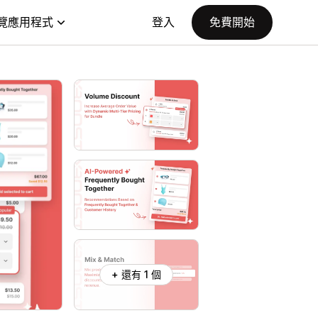
覽應用程式
登入
免費開始
+ 還有 1 個