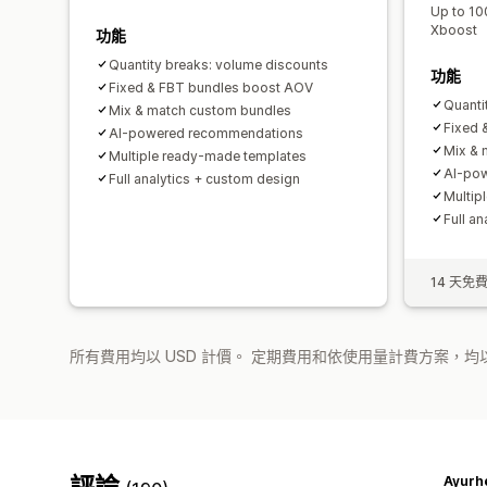
Up to 10
Xboost
功能
Quantity breaks: volume discounts
功能
Fixed & FBT bundles boost AOV
Quanti
Mix & match custom bundles
Fixed 
AI-powered recommendations
Mix & 
Multiple ready-made templates
AI-po
Full analytics + custom design
Multip
Full a
14 天免
所有費用均以 USD 計價。 定期費用和依使用量計費方案，均以
評論
Ayurh