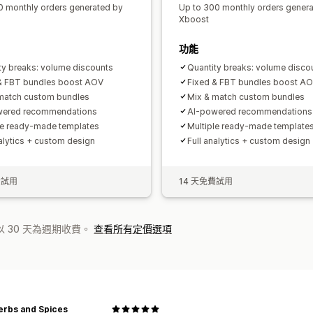
0 monthly orders generated by
Up to 300 monthly orders gener
Xboost
功能
ty breaks: volume discounts
Quantity breaks: volume disco
& FBT bundles boost AOV
Fixed & FBT bundles boost A
match custom bundles
Mix & match custom bundles
wered recommendations
AI-powered recommendations
le ready-made templates
Multiple ready-made template
nalytics + custom design
Full analytics + custom design
費試用
14 天免費試用
 30 天為週期收費。
查看所有定價選項
erbs and Spices