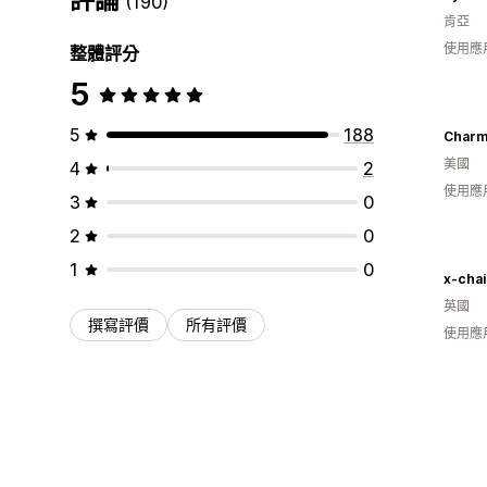
(190)
肯亞
使用應
整體評分
5
5
188
Charm
美國
4
2
使用應
3
0
2
0
1
0
x-chai
英國
撰寫評價
所有評價
使用應