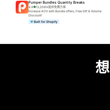
Pumper Bundles Quantity Breaks
滿分 5 顆星
4.9
(3,209)
•
提供免費方案
共有 3209 則評價
Increase AOV with Bundle offers, Free Gift & Volume
Discount!
Built for Shopify
想