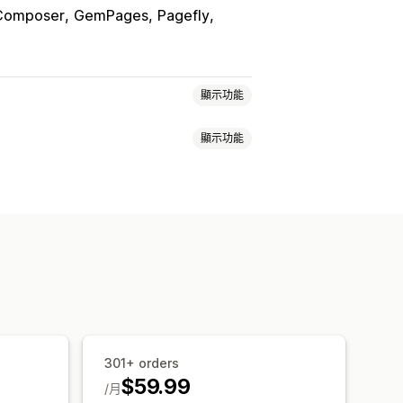
Composer
GemPages
Pagefly
顯示功能
顯示功能
裝組合
無限選項套裝組合
客製化組合
加銷售套裝組合
交叉銷售套裝組合
分層定價
大量購買折扣
數量折扣
品
實體商品
自訂套裝組合
閱
商品搭售
限時優惠
追加銷售折扣
量購買折扣
固定折扣
百分比折扣
定價
自訂定價
觸發條件與規則
自動化
目標設定
301+ orders
$59.99
/月