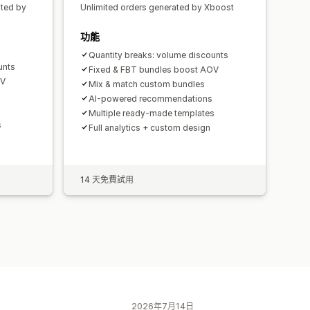
ated by
Unlimited orders generated by Xboost
功能
Quantity breaks: volume discounts
unts
Fixed & FBT bundles boost AOV
OV
Mix & match custom bundles
AI-powered recommendations
Multiple ready-made templates
s
Full analytics + custom design
14 天免費試用
2026年7月14日