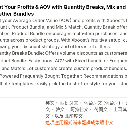
t Your Profits & AOV with Quantity Breaks, Mix an
ther Bundles
 your Average Order Value (AOV) and profits with Xboost’s 
unt), Product Bundle, and Mix & Match. Quantity Break offer
ities, Product Bundle encourages multi-item purchases, and
unts across product groups. With Xboost’s intuitive setup, c
izing your discount strategy and offers is effortless.
ntity Breaks Bundle: Offers volume discounts as customer
duct Bundle: Easily boost AOV with Fixed bundle or Freque
 and Match: Let customers create custom product bundles.
-Powered Frequently Bought Together: Recommendations ba
tiple templates: easily pick the best offer style for your sto
英文、 西班牙文、 葡萄牙文 (葡萄牙)、
文、 韓文、 阿拉伯文、 荷蘭文、 土耳其
文，以及 北印度文
這項應用程式尚未翻譯成繁體中文