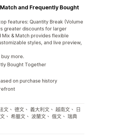
d Match and Frequently Bought
top features: Quantity Break (Volume
s greater discounts for larger
 Mix & Match provides flexible
ustomizable styles, and live preview,
s buy more.
ntly Bought Together
sed on purchase history
refront
 法文、 德文、 義大利文、 越南文、 日
文、 希臘文、 波蘭文、 俄文、 瑞典