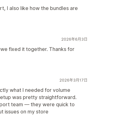
, I also like how the bundles are
2026年6月3日
we fixed it together. Thanks for
2026年3月17日
actly what I needed for volume
setup was pretty straightforward.
port team — they were quick to
t issues on my store