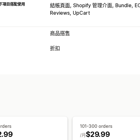
下項目搭配使用
結帳頁面
Shopify 管理介面
Bundle
E
Reviews
UpCart
商品搭售
套裝組合類型
折扣
固定套裝
組合包
混搭套裝組合
子類套
折扣類型
禮盒
樣品包
訂閱箱
批發套裝組合
追
折扣代碼
優惠券
買一送一
固定定價
經常一起購買的商品
相關商品
數位商
固定折扣
百分比折扣
批發價
禮品
訂
可設定的定價
交叉銷售折扣
動態定價
自訂折扣
固定定價
分層定價
數量折扣
折扣
大
管理折扣
買一送一
訂閱
大量定價
批發價
動態
自訂代碼
自訂字型
本地化
行銷活動
分群
標記
報告
分析
rders
101-300 orders
2.99
$29.99
/月