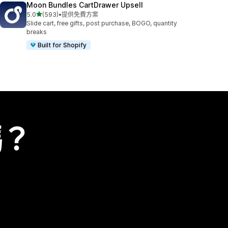
Moon Bundles CartDrawer Upsell
滿分 5 顆星
5.0
(593)
•
提供免費方案
共有 593 則評價
Slide cart, free gifts, post purchase, BOGO, quantity
breaks
Built for Shopify
嗎？