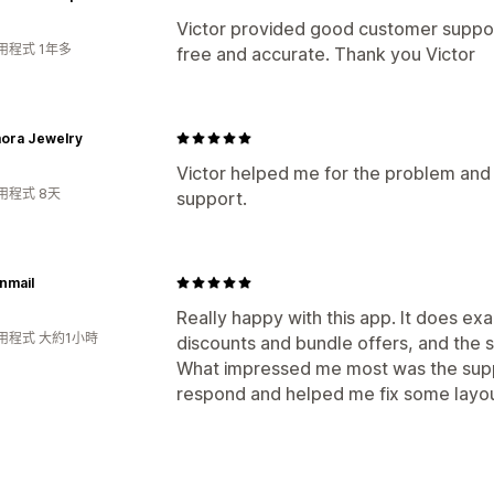
Victor provided good customer support
用程式 1年多
free and accurate. Thank you Victor
ora Jewelry
Victor helped me for the problem and 
用程式 8天
support.
nmail
Really happy with this app. It does ex
用程式 大約1小時
discounts and bundle offers, and the 
What impressed me most was the sup
respond and helped me fix some layou