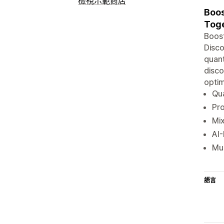
檢視示範商店
Boos
Toge
Boost
Disco
quant
disco
optim
Qua
Pro
Mix
AI
Mul
語言