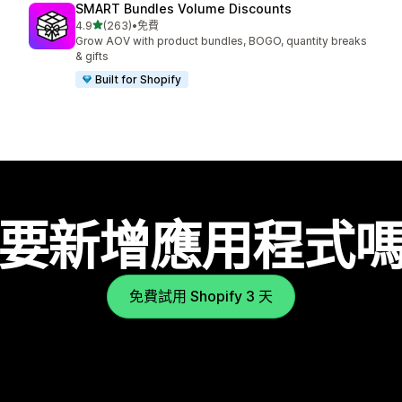
SMART Bundles Volume Discounts
滿分 5 顆星
4.9
(263)
•
免費
共有 263 則評價
Grow AOV with product bundles, BOGO, quantity breaks
& gifts
Built for Shopify
要新增應用程式
免費試用 Shopify 3 天