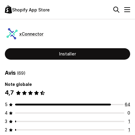
Shopify App Store
xConnector
Installer
Avis
(69)
Note globale
4,7
5
64
4
0
3
1
2
1