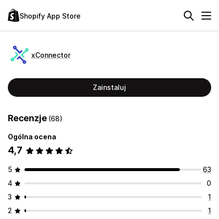
Shopify App Store
xConnector
Zainstaluj
Recenzje
(68)
Ogólna ocena
4,7
5
63
4
0
3
1
2
1