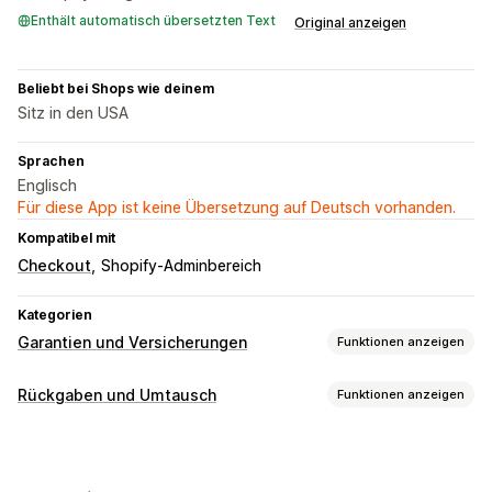
Enthält automatisch übersetzten Text
Original anzeigen
Beliebt bei Shops wie deinem
Sitz in den USA
Sprachen
Englisch
Für diese App ist keine Übersetzung auf Deutsch vorhanden.
Kompatibel mit
Checkout
Shopify-Adminbereich
Kategorien
Garantien und Versicherungen
Funktionen anzeigen
Deckungsart
Rückgaben und Umtausch
Funktionen anzeigen
Versand
Gestohlene Pakete
Verlorene Pakete
Rückgabeoptionen
Beschädigte Pakete
Erweiterte Gewährleistung
Automatische Rückerstattungen
Rücksendungen und Umtausch