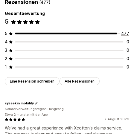
Rezensionen
(477)
Manuelle Rückerstattungen
Umtauschaktionen
Ersatz
Opt-in-Erfahrung
Geschenkgutscheine
Rabattcodes
Gesamtbewertung
Warenkorbseite
Checkout
Benutzerdefiniertes Widget
5
Verwaltung von Rückgaben
Reklamationsmanagement
Rückgabeportal
Rückgabegründe
Mehrere Sprachen
5
477
Reklamationsportal
Anfrageformular
Rückgabe-Tracking
E-Mail-Benachrichtigungen
4
0
E-Mail-Benachrichtigungen
Benutzerdefiniertes Branding
3
0
Verwaltung von Rückerstattungen
Analysen
2
0
1
0
Eine Rezension schreiben
Alle Rezensionen
cyseekin mobility
Sonderverwaltungsregion Hongkong
Etwa 2 monate mit der App
7. August 2026
We've had a great experience with Xcotton's claims service.
The process is clear and easy to follow, and claims are