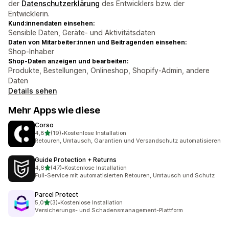
der
Datenschutzerklärung
des Entwicklers bzw. der
Entwicklerin.
Kund:innendaten einsehen:
Sensible Daten, Geräte- und Aktivitätsdaten
Daten von Mitarbeiter:innen und Beitragenden einsehen:
Shop-Inhaber
Shop-Daten anzeigen und bearbeiten:
Produkte, Bestellungen, Onlineshop, Shopify-Admin, andere
Daten
Details sehen
Mehr Apps wie diese
Corso
von 5 Sternen
4,8
(19)
•
Kostenlose Installation
19 Rezensionen insgesamt
Retouren, Umtausch, Garantien und Versandschutz automatisieren
Guide Protection + Returns
von 5 Sternen
4,6
(47)
•
Kostenlose Installation
47 Rezensionen insgesamt
Full-Service mit automatisierten Retouren, Umtausch und Schutz
Parcel Protect
von 5 Sternen
5,0
(3)
•
Kostenlose Installation
3 Rezensionen insgesamt
Versicherungs- und Schadensmanagement-Plattform