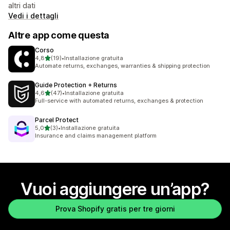
altri dati
Vedi i dettagli
Altre app come questa
Corso
stelle su 5
4,8
(19)
•
Installazione gratuita
19 recensioni totali
Automate returns, exchanges, warranties & shipping protection
Guide Protection + Returns
stelle su 5
4,6
(47)
•
Installazione gratuita
47 recensioni totali
Full-service with automated returns, exchanges & protection
Parcel Protect
stelle su 5
5,0
(3)
•
Installazione gratuita
3 recensioni totali
Insurance and claims management platform
Vuoi aggiungere un’app?
Prova Shopify gratis per tre giorni