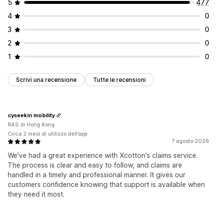
5
477
Branding personalizzato
Gestione dei rimborsi
Analisi
4
0
3
0
2
0
1
0
Scrivi una recensione
Tutte le recensioni
cyseekin mobility
RAS di Hong Kong
Circa 2 mesi di utilizzo dell’app
7 agosto 2026
We've had a great experience with Xcotton's claims service.
The process is clear and easy to follow, and claims are
handled in a timely and professional manner. It gives our
customers confidence knowing that support is available when
they need it most.