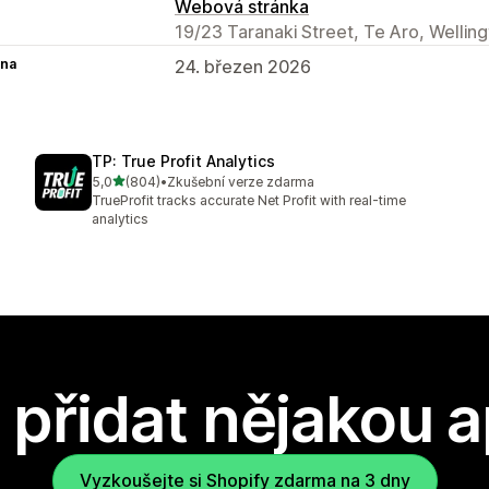
Webová stránka
19/23 Taranaki Street, Te Aro, Wellin
na
24. březen 2026
TP: True Profit Analytics
z 5 hvězd
5,0
(804)
•
Zkušební verze zdarma
Celkový počet recenzí: 804
TrueProfit tracks accurate Net Profit with real-time
analytics
přidat nějakou a
Vyzkoušejte si Shopify zdarma na 3 dny