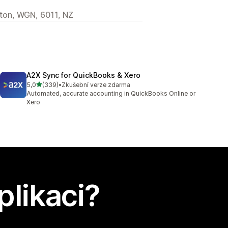
gton, WGN, 6011, NZ
A2X Sync for QuickBooks & Xero
z 5 hvězd
5,0
(339)
•
Zkušební verze zdarma
Celkový počet recenzí: 339
Automated, accurate accounting in QuickBooks Online or
Xero
plikaci?