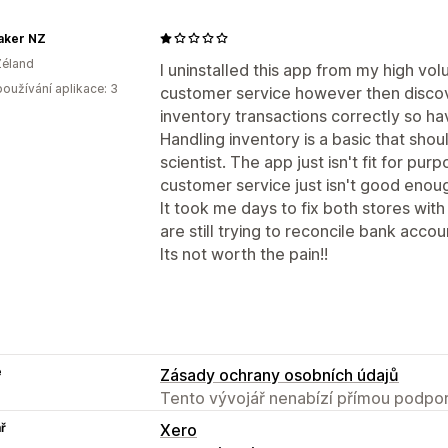
aker NZ
Zéland
I uninstalled this app from my high vo
oužívání aplikace: 3
customer service however then discov
inventory transactions correctly so have
Handling inventory is a basic that shou
scientist. The app just isn't fit for p
customer service just isn't good enou
It took me days to fix both stores wit
are still trying to reconcile bank accou
Its not worth the pain!!
e
Zásady ochrany osobních údajů
Tento vývojář nenabízí přímou podpor
ř
Xero