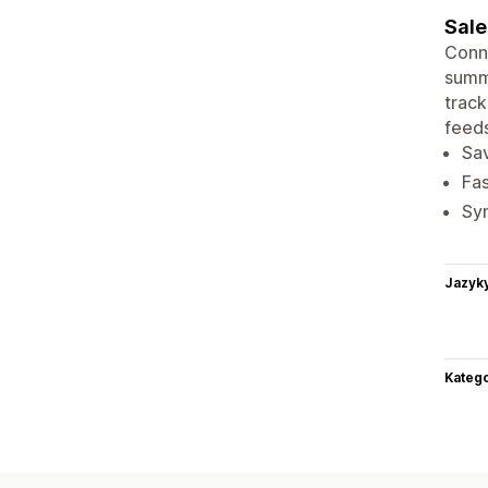
Sale
Conne
summa
track
feeds
Sav
Fas
Syn
Jazyk
Katego