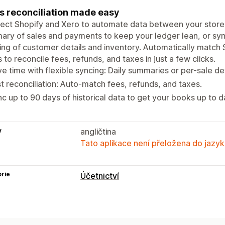
s reconciliation made easy
ct Shopify and Xero to automate data between your store 
ry of sales and payments to keep your ledger lean, or sync
ing of customer details and inventory. Automatically match
 to reconcile fees, refunds, and taxes in just a few clicks.
e time with flexible syncing: Daily summaries or per-sale det
t reconciliation: Auto-match fees, refunds, and taxes.
c up to 90 days of historical data to get your books up to d
y
angličtina
Tato aplikace není přeložena do jazyk
rie
Účetnictví
Automatizovaná synchronizace dat
Souhrn denních prodejů