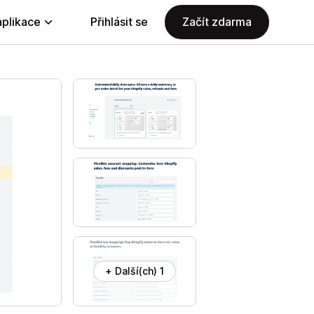
aplikace
Přihlásit se
Začít zdarma
+ Další(ch) 1