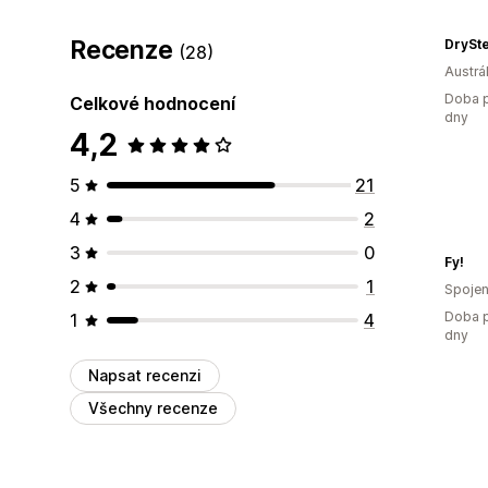
Recenze
DrySt
(28)
Austrál
Doba p
Celkové hodnocení
dny
4,2
5
21
4
2
3
0
Fy!
2
1
Spojen
Doba p
1
4
dny
Napsat recenzi
Všechny recenze