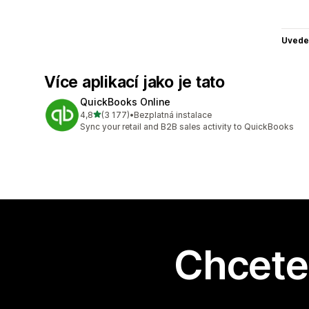
Uvede
Více aplikací jako je tato
QuickBooks Online
z 5 hvězd
4,8
(3 177)
•
Bezplatná instalace
Celkový počet recenzí: 3177
Sync your retail and B2B sales activity to QuickBooks
Chcete 