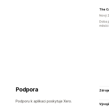
The C
Nový 
Doba p
měsíci
Podpora
Zdroj
Podporu k aplikaci poskytuje Xero.
Vývojá