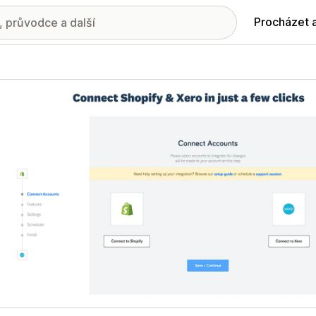
Procházet 
ie propagovaných obrázků