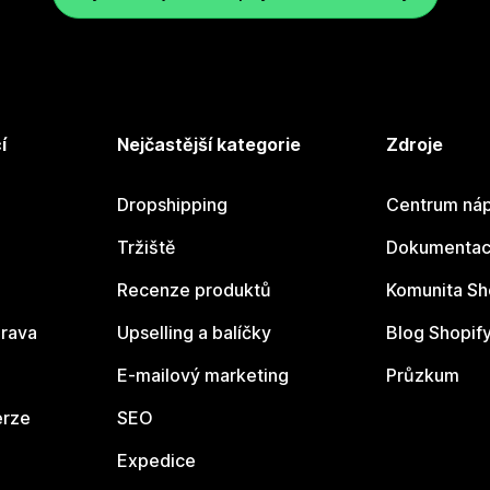
í
Nejčastější kategorie
Zdroje
Dropshipping
Centrum náp
Tržiště
Dokumentace
Recenze produktů
Komunita Sh
rava
Upselling a balíčky
Blog Shopif
E-mailový marketing
Průzkum
erze
SEO
Expedice