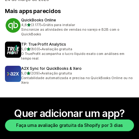
Mais apps parecidos
QuickBooks Online
de 5 estrelas
4,8
(3.177)
•
Grátis para instalar
3177 avaliações ao todo
Sincronize as atividades de vendas no varejo e B2B com o
QuickBooks
TP: True Profit Analytics
de 5 estrelas
5,0
(803)
•
Avaliação gratuita
803 avaliações ao todo
O TrueProfit acompanha o lucro líquido exato com análises em
tempo real.
A2X Sync for QuickBooks & Xero
de 5 estrelas
5,0
(339)
•
Avaliação gratuita
339 avaliações ao todo
Contabilidade automatizada e precisa no QuickBooks Online ou no
Xero
Quer adicionar um app?
Faça uma avaliação gratuita da Shopify por 3 dias