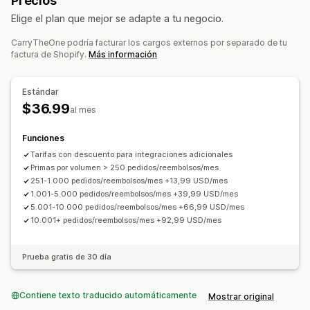
Precios
Cálculo de impuestos
Facturación
Cuentas por cobrar
Términos netos
Elige el plan que mejor se adapte a tu negocio.
Tasas de impuestos
Gestión de tasa
Múltiples monedas
Múltiples tiendas
Múltiples monedas
Multicanal
CarryTheOne podría facturar los cargos externos por separado de tu
factura de Shopify.
Más información
Sincronización de datos automatizada
Resumen de ventas diarias
Detalles del pedido
Estándar
Transacciones
Clientes
$36.99
al mes
Mapeo del impuesto sobre las ventas
Importación de datos históricos
Funciones
Tarifas con descuento para integraciones adicionales
Primas por volumen > 250 pedidos/reembolsos/mes
251-1.000 pedidos/reembolsos/mes +13,99 USD/mes
1.001-5.000 pedidos/reembolsos/mes +39,99 USD/mes
5.001-10.000 pedidos/reembolsos/mes +66,99 USD/mes
10.001+ pedidos/reembolsos/mes +92,99 USD/mes
Prueba gratis de 30 día
Contiene texto traducido automáticamente
Mostrar original