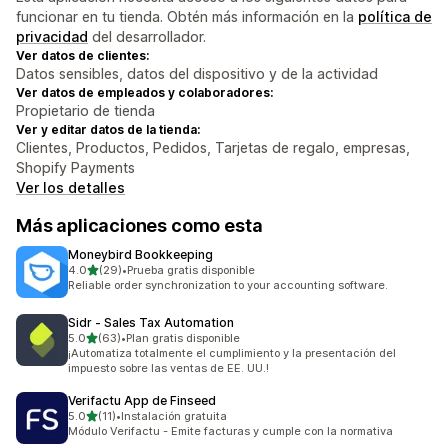
funcionar en tu tienda. Obtén más información en la
política de
privacidad
del desarrollador.
Ver datos de clientes:
Datos sensibles, datos del dispositivo y de la actividad
Ver datos de empleados y colaboradores:
Propietario de tienda
Ver y editar datos de la tienda:
Clientes, Productos, Pedidos, Tarjetas de regalo, empresas,
Shopify Payments
Ver los detalles
Más aplicaciones como esta
Moneybird Bookkeeping
de 5 estrellas
4.0
(29)
•
Prueba gratis disponible
29 reseñas en total
Reliable order synchronization to your accounting software.
Sidr ‑ Sales Tax Automation
de 5 estrellas
5.0
(63)
•
Plan gratis disponible
63 reseñas en total
¡Automatiza totalmente el cumplimiento y la presentación del
impuesto sobre las ventas de EE. UU.!
Verifactu App de Finseed
de 5 estrellas
5.0
(11)
•
Instalación gratuita
11 reseñas en total
Módulo Verifactu - Emite facturas y cumple con la normativa