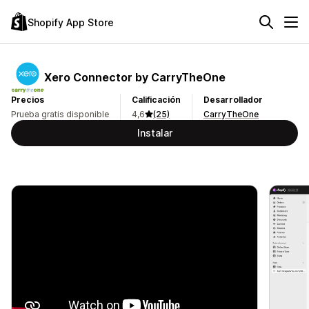
Shopify App Store
Xero Connector by CarryTheOne
Precios
Calificación
Desarrollador
Prueba gratis disponible
4,6
(25)
CarryTheOne
Instalar