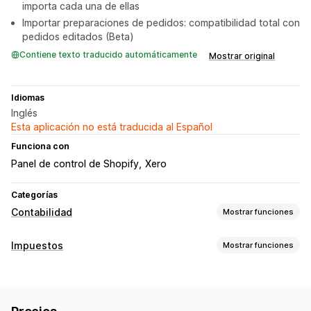
importa cada una de ellas
Importar preparaciones de pedidos: compatibilidad total con
pedidos editados (Beta)
Contiene texto traducido automáticamente
Mostrar original
Idiomas
Inglés
Esta aplicación no está traducida al Español
Funciona con
Panel de control de Shopify
Xero
Categorías
Contabilidad
Mostrar funciones
Informes financieros
Impuestos
Mostrar funciones
Ventas y reembolsos
Impuesto sobre las ventas
Seguimiento de obligaciones
Devoluciones y cambios
Seguimiento de COGS
Facturas con IVA
Operaciones financieras