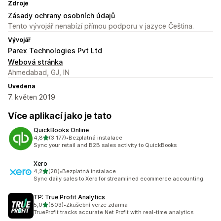
Zdroje
Zásady ochrany osobních údajů
Tento vývojář nenabízí přímou podporu v jazyce Čeština.
Vývojář
Parex Technologies Pvt Ltd
Webová stránka
Ahmedabad, GJ, IN
Uvedena
7. květen 2019
Více aplikací jako je tato
QuickBooks Online
z 5 hvězd
4,8
(3 177)
•
Bezplatná instalace
Celkový počet recenzí: 3177
Sync your retail and B2B sales activity to QuickBooks
Xero
z 5 hvězd
4,2
(28)
•
Bezplatná instalace
Celkový počet recenzí: 28
Sync daily sales to Xero for streamlined ecommerce accounting.
TP: True Profit Analytics
z 5 hvězd
5,0
(803)
•
Zkušební verze zdarma
Celkový počet recenzí: 803
TrueProfit tracks accurate Net Profit with real-time analytics