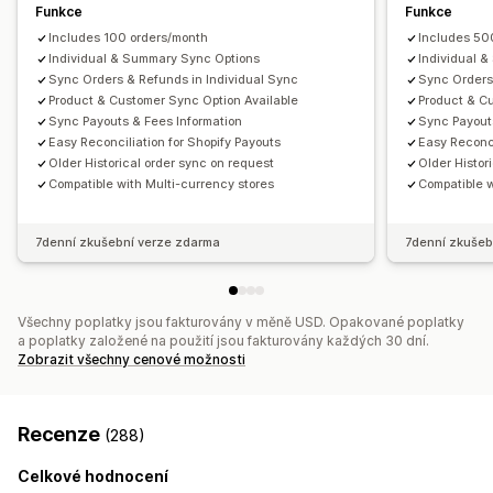
Funkce
Funkce
Automatizovaná synchronizace dat
Includes 100 orders/month
Includes 50
Souhrn denních prodejů
Podrobnosti objednávky
Individual & Summary Sync Options
Individual 
Sync Orders & Refunds in Individual Sync
Sync Orders
Transakce
Výplaty
Zákazníci
Skladové zásoby a produkt
Product & Customer Sync Option Available
Product & C
Sladění bankovních výpisů s účetními záznamy
Sync Payouts & Fees Information
Sync Payout
Import historických dat
Easy Reconciliation for Shopify Payouts
Easy Reconci
Older Historical order sync on request
Older Histor
Compatible with Multi-currency stores
Compatible w
7denní zkušební verze zdarma
7denní zkušeb
Všechny poplatky jsou fakturovány v měně USD. Opakované poplatky
a poplatky založené na použití jsou fakturovány každých 30 dní.
Zobrazit všechny cenové možnosti
Recenze
(288)
Celkové hodnocení