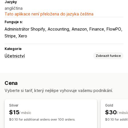
Jazyky
angličtina
Tato aplikace není přeložena do jazyka čeština
Funguje s:
Administrátor Shopify
Accounting
Amazon
Finance
FlowPO
Stripe
Xero
Kategorie
Účetnictví
Zobrazit funkce
Finanční výkazy
Příjmy a zůstatek
Hotovostní tok
Prodej a vracení peněz
Cena
Daň z prodeje
Vrácení a výměny
Vyberte si tarif, který nejlépe vyhovuje vašemu podnikání.
Sledování nákladů na prodané zboží
Finanční operace
Silver
Gold
Účtování a fakturace
Účty pohledávek
Splatnost
$15
$30
/ měsíc
/ měsí
Nákupní objednávky
Aktualizace zásob
Více obchodů
$0.10 for additional orders over 100 orders.
$0.10 for addi
Více měn
Více kanálů