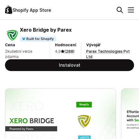
Shopify App Store
Xero Bridge by Parex
Built for Shopify
Cena
Hodnocení
Vývojář
Zkušební verze
4,9
(288)
Parex Technologies Pvt
zdarma
Ltd
Instalovat