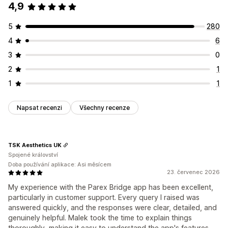
4,9
5
280
4
6
3
0
2
1
1
1
Napsat recenzi
Všechny recenze
TSK Aesthetics UK
Spojené království
Doba používání aplikace: Asi měsícem
23. červenec 2026
My experience with the Parex Bridge app has been excellent,
particularly in customer support. Every query I raised was
answered quickly, and the responses were clear, detailed, and
genuinely helpful. Malek took the time to explain things
thoroughly, making it easy to understand the app's features