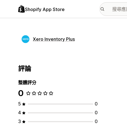
Shopify App Store
Xero Inventory Plus
評論
整體評分
0
5
0
4
0
3
0