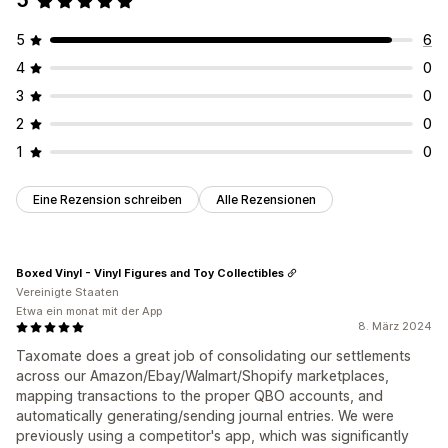
5
5
6
4
0
3
0
2
0
1
0
Eine Rezension schreiben
Alle Rezensionen
Boxed Vinyl - Vinyl Figures and Toy Collectibles
Vereinigte Staaten
Etwa ein monat mit der App
8. März 2024
Taxomate does a great job of consolidating our settlements
across our Amazon/Ebay/Walmart/Shopify marketplaces,
mapping transactions to the proper QBO accounts, and
automatically generating/sending journal entries. We were
previously using a competitor's app, which was significantly