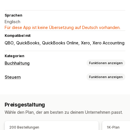
Sprachen
Englisch
Für diese App ist keine Übersetzung auf Deutsch vorhanden.
Kompatibel mit
QBO
QuickBooks
QuickBooks Online
Xero
Xero Accounting
Kategorien
Buchhaltung
Funktionen anzeigen
Finanzielle Berichte
Steuern
Funktionen anzeigen
Einkommen und Guthaben
Cashflow
Haftungsverfolgung
Verkäufe und Rückerstattungen
Umsatzsteuer
Berechnung der Haftung
Kosten-Tracking
Rücksendungen und Umtausch
Preisgestaltung
COGS-Tracking
Performance-Dashboard
Steuerberechnung
Wähle den Plan, der am besten zu deinem Unternehmen passt.
Steuersätze
Tarifverwaltung
Mehrere Währungen
Finanztransaktionen
Mehrere Shops
Mehrere Währungen
Mehrere Kanäle
Registrierung
200 Bestellungen
1K-Plan