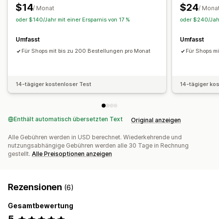
$14
$24
EU (MwSt.)
/ Monat
/ Mona
Automatisierte Datensynchronisierung
oder $140/Jahr mit einer Ersparnis von 17 %
oder $240/Jahr
Transaktionen
Auszahlungen
Inventar und Produkt
Inventarsynchronisierung in Echtzeit
Umfasst
Umfasst
Import historischer Daten
Für Shops mit bis zu 200 Bestellungen pro Monat
Für Shops mi
14-tägiger kostenloser Test
14-tägiger ko
Enthält automatisch übersetzten Text
Original anzeigen
Alle Gebühren werden in USD berechnet. Wiederkehrende und
nutzungsabhängige Gebühren werden alle 30 Tage in Rechnung
gestellt.
Alle Preisoptionen anzeigen
Rezensionen
(6)
Gesamtbewertung