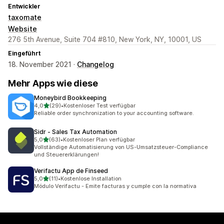
Entwickler
taxomate
Website
276 5th Avenue, Suite 704 #810, New York, NY, 10001, US
Eingeführt
18. November 2021 ·
Changelog
Mehr Apps wie diese
Moneybird Bookkeeping
von 5 Sternen
4,0
(29)
•
Kostenloser Test verfügbar
29 Rezensionen insgesamt
Reliable order synchronization to your accounting software.
Sidr ‑ Sales Tax Automation
von 5 Sternen
5,0
(63)
•
Kostenloser Plan verfügbar
63 Rezensionen insgesamt
Vollständige Automatisierung von US-Umsatzsteuer-Compliance
und Steuererklärungen!
Verifactu App de Finseed
von 5 Sternen
5,0
(11)
•
Kostenlose Installation
11 Rezensionen insgesamt
Módulo Verifactu - Emite facturas y cumple con la normativa