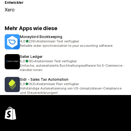
Entwickler
Xero
Mehr Apps wie diese
Moneybird Bookkeeping
von 5 Sternen
4,0
(29)
•
Kostenloser Test verfügbar
29 Rezensionen insgesamt
Reliable order synchronization to your accounting software.
Seller Ledger
von 5 Sternen
5,0
(8)
•
Kostenloser Test verfügbar
8 Rezensionen insgesamt
Einfache, automatisierte Buchhaltungssoftware für E-Commerce-
Händler:innen.
Sidr ‑ Sales Tax Automation
von 5 Sternen
5,0
(63)
•
Kostenloser Plan verfügbar
63 Rezensionen insgesamt
Vollständige Automatisierung von US-Umsatzsteuer-Compliance
und Steuererklärungen!