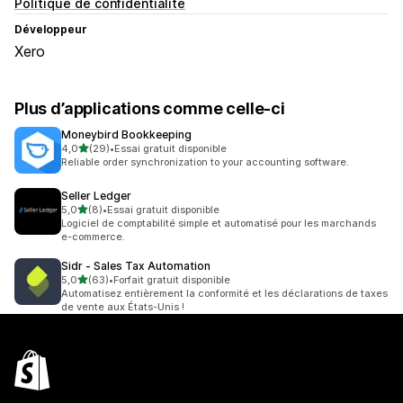
Politique de confidentialité
Développeur
Xero
Plus d’applications comme celle-ci
Moneybird Bookkeeping
étoile(s) sur 5
4,0
(29)
•
Essai gratuit disponible
29 avis au total
Reliable order synchronization to your accounting software.
Seller Ledger
étoile(s) sur 5
5,0
(8)
•
Essai gratuit disponible
8 avis au total
Logiciel de comptabilité simple et automatisé pour les marchands
e-commerce.
Sidr ‑ Sales Tax Automation
étoile(s) sur 5
5,0
(63)
•
Forfait gratuit disponible
63 avis au total
Automatisez entièrement la conformité et les déclarations de taxes
de vente aux États-Unis !