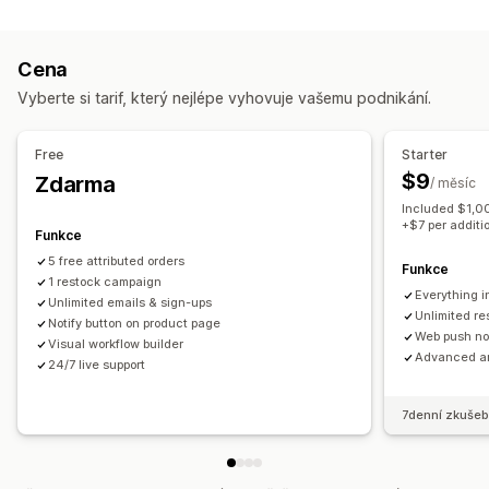
Typy kampaní
Dávkové odeslání
Opětovné naskladnění
E-mailové kampaně
Push notifikace
Formuláře
Webová push upozornění
E-mail
Vlastní upozornění
Cena
Propagační akce
Upsellingové e-maily
Přizpůsobení
Vyberte si tarif, který nejlépe vyhovuje vašemu podnikání.
Cross-sellingové e-maily
Návazné e-maily
Nastavení upozornění
Šablony notifikací
E-maily týkající se opětovného naskladnění
Tlačítko notifikací
Pořadníky
Free
Starter
E-maily pro získání zákazníků zpět
Drip kampaně
$9
Zdarma
/ měsíc
Vlastní kampaně
Analytika a vykazování
Included $1,00
Výkazy skladových zásob
Výkazy výkonnosti
Správa kampaní
+$7 per additi
Funkce
Nástroj Editor
Šablony
Překlad
Lokalizace
5 free attributed orders
Funkce
Import a export
1 restock campaign
Everything i
Unlimited emails & sign-ups
Seznam pro shromažďování souhlasu s doručováním e-
Unlimited r
Notify button on product page
mailů
Web push not
Visual workflow builder
Advanced an
Automatizace
Označování štítky
Sledování
Vykazování
24/7 live support
Analytika
7denní zkušeb