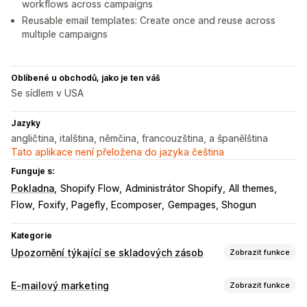
workflows across campaigns
Reusable email templates: Create once and reuse across
multiple campaigns
Oblíbené u obchodů, jako je ten váš
Se sídlem v USA
Jazyky
angličtina, italština, němčina, francouzština, a španělština
Tato aplikace není přeložena do jazyka čeština
Funguje s:
Pokladna
Shopify Flow
Administrátor Shopify
All themes
Flow
Foxify, Pagefly, Ecomposer
Gempages, Shogun
Kategorie
Upozornění týkající se skladových zásob
Zobrazit funkce
Notifikace
E-mailový marketing
Zobrazit funkce
Automatická upozornění
Ruční upozornění