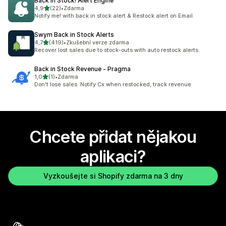
Back In Stock! Alert Engine
z 5 hvězd
4,9
(22)
•
Zdarma
Celkový počet recenzí: 22
Notify me! with back in stock alert & Restock alert on Email
Swym Back in Stock Alerts
z 5 hvězd
4,7
(419)
•
Zkušební verze zdarma
Celkový počet recenzí: 419
Recover lost sales due to stock-outs with auto restock alerts
Back in Stock Revenue ‑ Pragma
z 5 hvězd
1,0
(1)
•
Zdarma
Celkový počet recenzí: 1
Don't lose sales. Notify Cx when restocked, track revenue
Chcete přidat nějakou
aplikaci?
Vyzkoušejte si Shopify zdarma na 3 dny