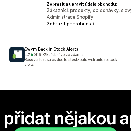
Zobrazit a upravit údaje obchodu:
Zákazníci, produkty, objednávky, slev
Administrace Shopify
Zobrazit podrobnosti
Swym Back in Stock Alerts
z 5 hvězd
4,7
(419)
•
Zkušební verze zdarma
Celkový počet recenzí: 419
Recover lost sales due to stock-outs with auto restock
alerts
přidat nějakou a