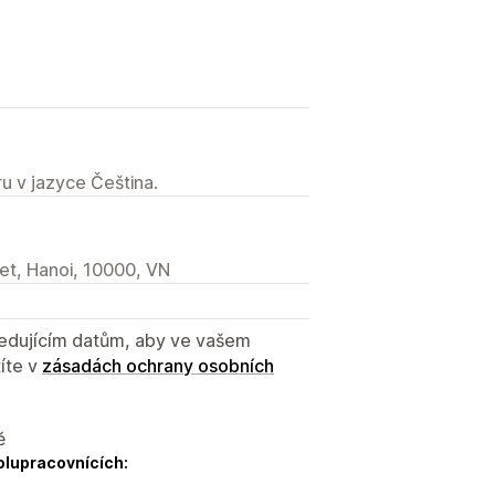
u v jazyce Čeština.
et, Hanoi, 10000, VN
sledujícím datům, aby ve vašem
íte v
zásadách ochrany osobních
ě
olupracovnících: