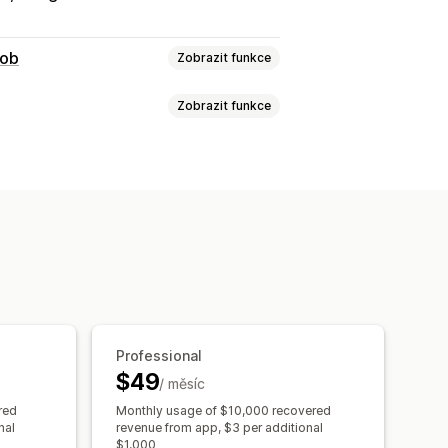
sob
Zobrazit funkce
Zobrazit funkce
rnění
Dávkové odeslání
upozornění
E-mail
Formuláře
Propagační akce
vé e-maily
Návazné e-maily
dnění
ací
Tlačítko notifikací
Pořadníky
rip kampaně
Vlastní kampaně
konnosti
lizace
Import a export
s doručováním e-mailů
Professional
$49
edování
Vykazování
Analytika
/ měsíc
red
Monthly usage of $10,000 recovered
nal
revenue from app, $3 per additional
$1,000