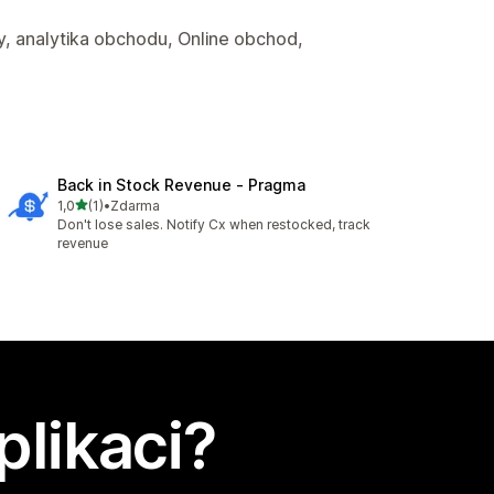
y, analytika obchodu, Online obchod,
Back in Stock Revenue ‑ Pragma
z 5 hvězd
1,0
(1)
•
Zdarma
Celkový počet recenzí: 1
Don't lose sales. Notify Cx when restocked, track
revenue
plikaci?