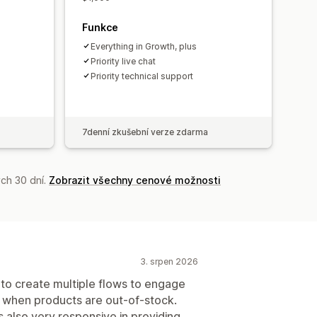
Funkce
Everything in Growth, plus
Priority live chat
Priority technical support
7denní zkušební verze zdarma
ch 30 dní.
Zobrazit všechny cenové možnosti
3. srpen 2026
u to create multiple flows to engage
n when products are out-of-stock.
 also very responsive in providing