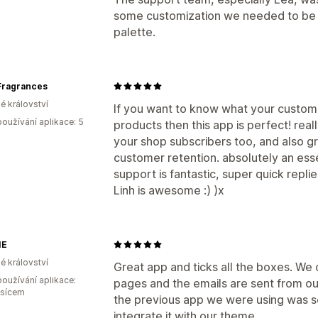
some customization we needed to be c
palette.
 Fragrances
é království
If you want to know what your custome
oužívání aplikace: 5
products then this app is perfect! real
your shop subscribers too, and also gr
customer retention. absolutely an esse
support is fantastic, super quick replie
Linh is awesome :) )x
IE
é království
Great app and ticks all the boxes. We 
oužívání aplikace:
pages and the emails are sent from o
ěsícem
the previous app we were using was s
integrate it with our theme.