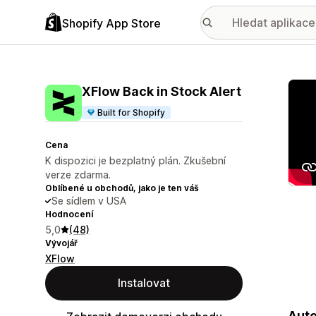
Shopify App Store
Galer
XFlow Back in Stock Alert
Built for Shopify
Cena
K dispozici je bezplatný plán. Zkušební
verze zdarma.
Oblíbené u obchodů, jako je ten váš
Se sídlem v USA
Hodnocení
5,0
(48)
Vývojář
XFlow
Instalovat
Auto