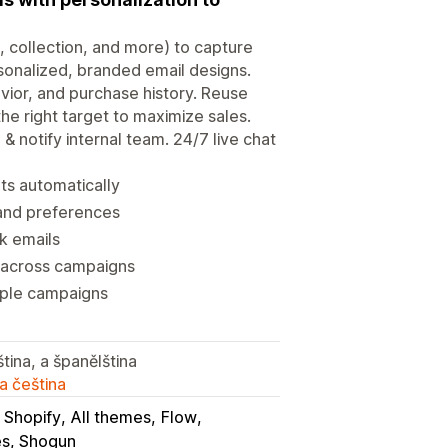
 collection, and more) to capture
sonalized, branded email designs.
ior, and purchase history. Reuse
he right target to maximize sales.
notify internal team. 24/7 live chat
rts automatically
 and preferences
k emails
 across campaigns
iple campaigns
ština, a španělština
a čeština
 Shopify
All themes
Flow
s, Shogun