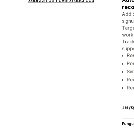
Zobrazit demoverzi obchodu
reco
Add b
signu
Targe
workf
Track
suppo
Res
Per
Sim
Re
Reu
Jazyk
Funguj