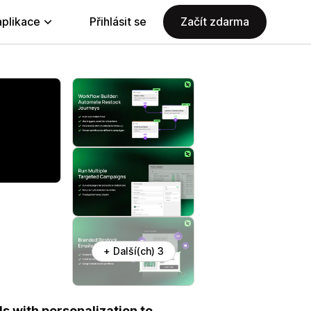
aplikace
Přihlásit se
Začít zdarma
+ Další(ch) 3
s with personalization to