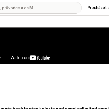
Procházet 
ie propagovaných obrázků
mate back in stock alerts and send unlimited email