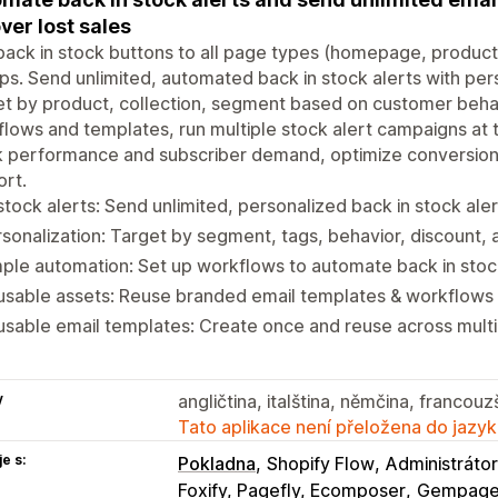
ver lost sales
ack in stock buttons to all page types (homepage, product,
ps. Send unlimited, automated back in stock alerts with per
t by product, collection, segment based on customer behav
lows and templates, run multiple stock alert campaigns at t
 performance and subscriber demand, optimize conversion & 
rt.
tock alerts: Send unlimited, personalized back in stock ale
sonalization: Target by segment, tags, behavior, discount,
ple automation: Set up workflows to automate back in stoc
usable assets: Reuse branded email templates & workflows
sable email templates: Create once and reuse across mult
y
angličtina, italština, němčina, francouz
Tato aplikace není přeložena do jazyk
e s:
Pokladna
Shopify Flow
Administrátor
Foxify, Pagefly, Ecomposer
Gempage