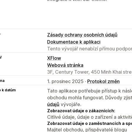
e
Zásady ochrany osobních údajů
Dokumentace k aplikaci
Tento vývojář nenabízí přímou podpor
ř
XFlow
Webová stránka
3F, Century Tower, 450 Minh Khai stre
na
1. prosinec 2025 ·
Protokol změn
p k datům
Tato aplikace potřebuje přístup k ná
obchodu mohla fungovat. Důvody zjist
údajů
vývojáře.
Zobrazovat údaje o zákaznících:
Citlivé údaje, údaje o zařízení a aktivit
Zobrazovat údaje o zaměstnancích a sp
Majitel obchodu, přispěvatelé blogu