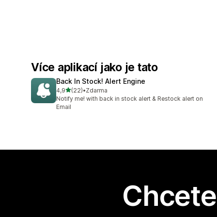
Více aplikací jako je tato
Back In Stock! Alert Engine
z 5 hvězd
4,9
(22)
•
Zdarma
Celkový počet recenzí: 22
Notify me! with back in stock alert & Restock alert on
Email
Chcete 