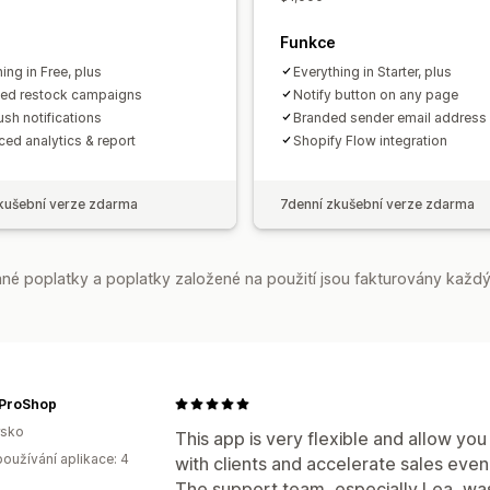
Funkce
ing in Free, plus
Everything in Starter, plus
ted restock campaigns
Notify button on any page
sh notifications
Branded sender email address
ed analytics & report
Shopify Flow integration
kušební verze zdarma
7denní zkušební verze zdarma
é poplatky a poplatky založené na použití jsou fakturovány každý
ProShop
rsko
This app is very flexible and allow yo
oužívání aplikace: 4
with clients and accelerate sales eve
The support team, especially Lea, was