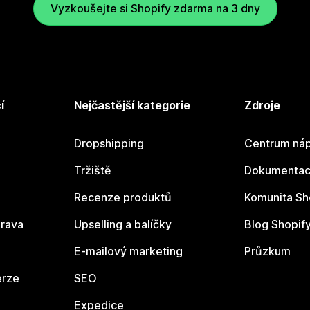
Vyzkoušejte si Shopify zdarma na 3 dny
í
Nejčastější kategorie
Zdroje
Dropshipping
Centrum náp
Tržiště
Dokumentace
Recenze produktů
Komunita Sh
rava
Upselling a balíčky
Blog Shopif
E-mailový marketing
Průzkum
erze
SEO
Expedice