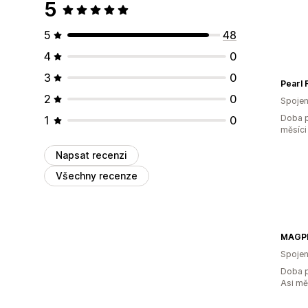
5
5
48
4
0
3
0
Pearl
2
0
Spojen
Doba p
1
0
měsíci
Napsat recenzi
Všechny recenze
MAGP
Spojen
Doba p
Asi m