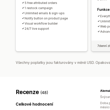
5 free attributed orders
1 restock campaign
Funkce
Unlimited emails & sign-ups
Everyth
Notify button on product page
Unlimi
Visual workflow builder
Web pu
24/7 live support
Advanc
7denní z
Všechny poplatky jsou fakturovány v měně USD. Opakovan
Recenze
Alema
(48)
Švýca
Doba p
Celkové hodnocení
měsíci