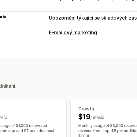
rie
Upozornění týkající se skladových zá
Notifikace
E-mailový marketing
Automatická upozornění
Ruční upozo
Typy kampaní
Opětovné naskladnění
Webová push 
E-mailové kampaně
Push notifikace
Vlastní upozornění
Upsellingové e-maily
Cross-sellingo
Přizpůsobení
E-maily týkající se opětovného naskla
Nastavení upozornění
Šablony notifik
E-maily pro získání zákazníků zpět
D
dnikání.
Analytika a vykazování
Správa kampaní
Výkazy skladových zásob
Výkazy vý
Nástroj Editor
Šablony
Překlad
Loka
Seznam pro shromažďování souhlasu 
Growth
$19
Automatizace
Označování štítky
Sl
ěsíc
/ měsíc
usage of $1,000 recovered
Monthly usage of $3,000 recove
from app and $7 per additional
revenue from app, $5 per additio
$1,000