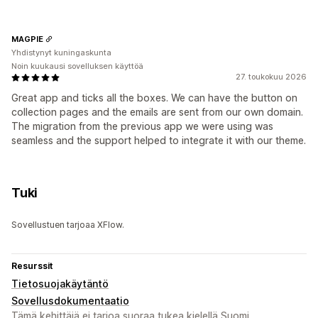
MAGPIE
Yhdistynyt kuningaskunta
Noin kuukausi sovelluksen käyttöä
27. toukokuu 2026
Great app and ticks all the boxes. We can have the button on
collection pages and the emails are sent from our own domain.
The migration from the previous app we were using was
seamless and the support helped to integrate it with our theme.
Tuki
Sovellustuen tarjoaa XFlow.
Resurssit
Tietosuojakäytäntö
Sovellusdokumentaatio
Tämä kehittäjä ei tarjoa suoraa tukea kielellä Suomi.