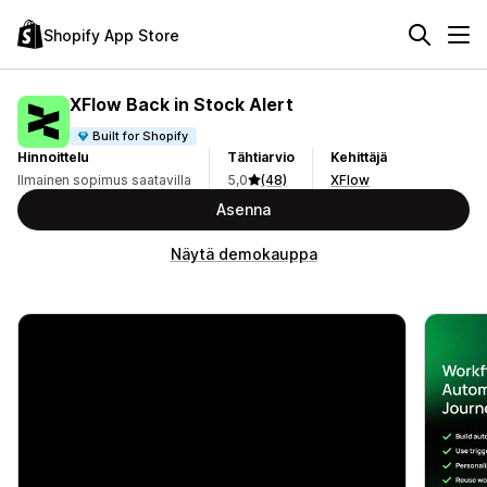
Shopify App Store
XFlow Back in Stock Alert
Built for Shopify
Hinnoittelu
Tähtiarvio
Kehittäjä
Ilmainen sopimus saatavilla
5,0
(48)
XFlow
Asenna
Näytä demokauppa