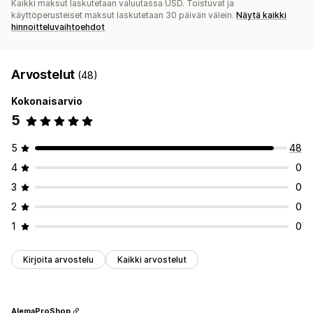
Kaikki maksut laskutetaan valuutassa USD. Toistuvat ja
käyttöperusteiset maksut laskutetaan 30 päivän välein.
Näytä kaikki
hinnoitteluvaihtoehdot
Arvostelut
(48)
Kokonaisarvio
5
5
48
4
0
3
0
2
0
1
0
Kirjoita arvostelu
Kaikki arvostelut
AlemaProShop