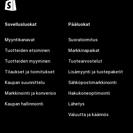
Sovellusluokat
Pääluokat
Myyntikanavat
Suoratoimitus
Tuotteiden etsiminen
Markkinapaikat
Tuotteiden myyminen
Tuotearvostelut
Tilaukset ja toimitukset
Lisämyynti ja tuotepaketit
Kaupan suunnittelu
Sähköpostimarkkinointi
Markkinointi ja konversio
Hakukoneoptimointi
Kaupan hallinnointi
Lähetys
Valuutta ja käännös