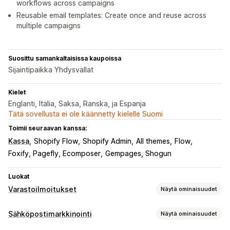
workflows across campaigns
Reusable email templates: Create once and reuse across
multiple campaigns
Suosittu samankaltaisissa kaupoissa
Sijaintipaikka Yhdysvallat
Kielet
Englanti, Italia, Saksa, Ranska, ja Espanja
Tätä sovellusta ei ole käännetty kielelle Suomi
Toimii seuraavan kanssa:
Kassa
Shopify Flow
Shopify Admin
All themes
Flow
Foxify, Pagefly, Ecomposer
Gempages, Shogun
Luokat
Varastoilmoitukset
Näytä ominaisuudet
Ilmoitukset
Sähköpostimarkkinointi
Näytä ominaisuudet
Automaattiset ilmoitukset
Manuaaliset ilmoitukset