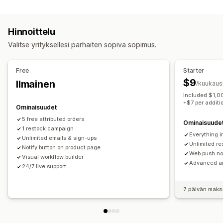
Kampanjatyypit
Erälähetys
Jälleen varastossa
Verkon push-ilmoitukset
Sähköpostikampanjat
Push-ilmoitukset
Lomakkeet
Sähköposti
Mukautetut ilmoitukset
Hinnoittelu
Kampanjat
Lisämyyntisähköpostit
Mukautukset
Valitse yrityksellesi parhaiten sopiva sopimus.
Ristiinmyyntisähköpostit
Seurantasähköpostit
Ilmoitusasetukset
Ilmoitusmallit
Ilmoituspainike
Jälleen varastossa -sähköpostit
Win-back-sähköpostit
Odotuslistat
Free
Starter
Tiputuskampanjat
Mukautetut kampanjat
$9
Ilmainen
/kuukaus
Analytiikka ja raportit
Kampanjoiden hallinnointi
Included $1,00
Varastoraportit
Tehokkuusraportit
Muokkaustyökalu
Mallit
Käännös
Lokalisointi
+$7 per additi
Ominaisuudet
Tuonti ja vienti
Sähköpostiosoitteiden keräyslista
5 free attributed orders
Ominaisuude
Automaatiot
1 restock campaign
Tunnisteet
Seuranta
Raportointi
Analytiikka
Everything i
Unlimited emails & sign-ups
Unlimited r
Notify button on product page
Web push not
Visual workflow builder
Advanced an
24/7 live support
7 päivän maks