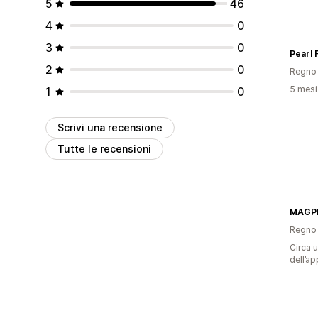
5
46
4
0
3
0
Pearl
2
0
Regno 
5 mesi 
1
0
Scrivi una recensione
Tutte le recensioni
MAGP
Regno 
Circa u
dell’ap