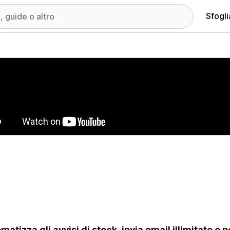
Sfogli
ria immagini in evidenza
matizza gli avvisi di stock, invia email illimitate e