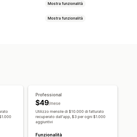
Mostra funzionalità
Mostra funzionalità
 in lotti
Di nuovo disponibile
personalizzati
uli
Promozioni
Email di upselling
-up
otifica
Pulsante delle notifiche
Email di recupero clienti
e personalizzate
formance
e
Localizzazione
 di acquisizione via email
Professional
$49
raggio
Reportistica
Analisi
/mese
urato
Utilizzo mensile di $10.000 di fatturato
 $1.000
recuperato dall'app, $3 per ogni $1.000
aggiuntivi
Funzionalità