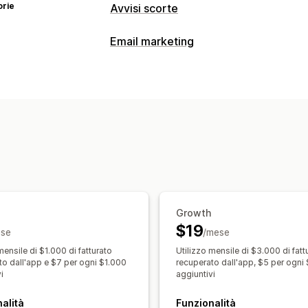
orie
Avvisi scorte
Notifiche
Email marketing
Avvisi automatici
Avvisi manuali
Invio
Tipi di campagne
Notifiche push sul web
Email
Avvisi 
Campagne email
Notifiche push
Mod
Personalizzazione
Email di cross-selling
Email di follow
Impostazioni degli avvisi
Modelli di n
Email di avviso “Di nuovo disponibile”
Liste d’attesa
Campagne di drip marketing
Campagn
Analisi e report
Gestione campagne
Report sulle scorte
Report sulle per
Strumento Editor
Modelli
Traduzion
Importazione ed esportazione
Elenco
Growth
$19
Automazioni
Aggiunta di tag
Monito
se
/mese
mensile di $1.000 di fatturato
Utilizzo mensile di $3.000 di fatt
to dall'app e $7 per ogni $1.000
recuperato dall'app, $5 per ogni
i
aggiuntivi
alità
Funzionalità