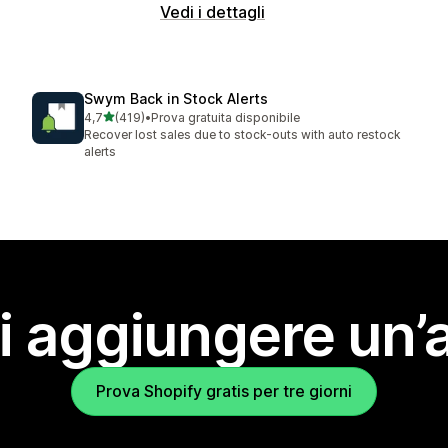
Vedi i dettagli
Swym Back in Stock Alerts
stelle su 5
4,7
(419)
•
Prova gratuita disponibile
419 recensioni totali
Recover lost sales due to stock-outs with auto restock
alerts
i aggiungere un’
Prova Shopify gratis per tre giorni