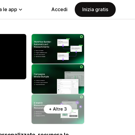
a le app
Accedi
Inizia gratis
+ Altre 3
 personalizzate, recupera le