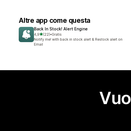
Altre app come questa
Back In Stock! Alert Engine
stelle su 5
4,9
(22)
•
Gratis
22 recensioni totali
Notify me! with back in stock alert & Restock alert on
Email
Vuo