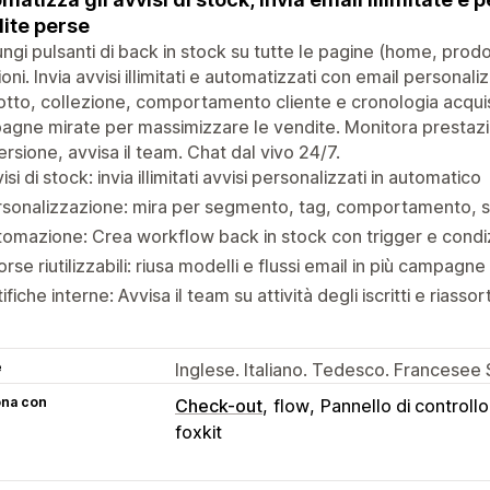
ite perse
ngi pulsanti di back in stock su tutte le pagine (home, prodo
zioni. Invia avvisi illimitati e automatizzati con email persona
tto, collezione, comportamento cliente e cronologia acquisti.
gne mirate per massimizzare le vendite. Monitora prestazi
rsione, avvisa il team. Chat dal vivo 24/7.
isi di stock: invia illimitati avvisi personalizzati in automatico
rsonalizzazione: mira per segmento, tag, comportamento, 
omazione: Crea workflow back in stock con trigger e condiz
orse riutilizzabili: riusa modelli e flussi email in più campagne
ifiche interne: Avvisa il team su attività degli iscritti e riassor
e
Inglese. Italiano. Tedesco. Francesee
ona con
Check-out
flow
Pannello di controll
foxkit