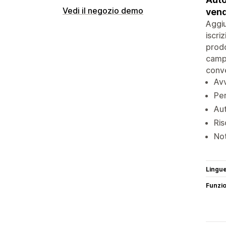
Vedi il negozio demo
vend
Aggiu
iscri
prodo
campa
conve
Avv
Pe
Aut
Ris
Not
Lingu
Funzi