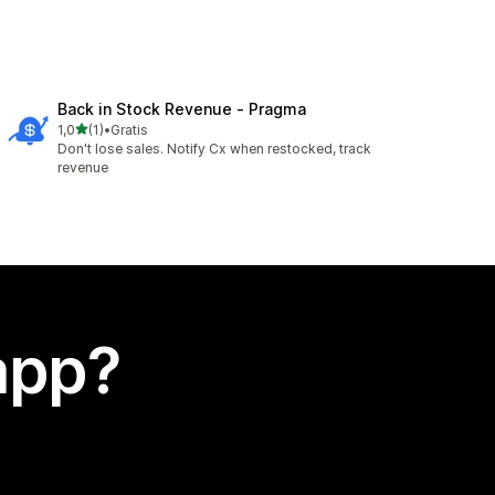
Back in Stock Revenue ‑ Pragma
stelle su 5
1,0
(1)
•
Gratis
1 recensioni totali
Don't lose sales. Notify Cx when restocked, track
revenue
app?