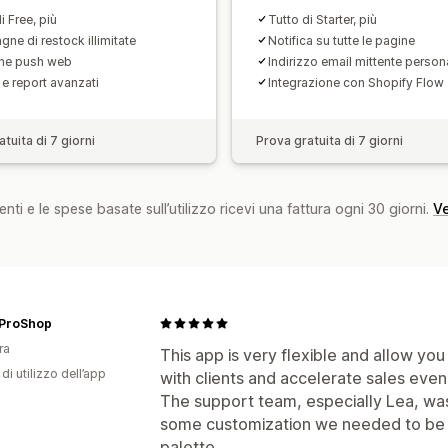
i Free, più
Tutto di Starter, più
ne di restock illimitate
Notifica su tutte le pagine
che push web
Indirizzo email mittente person
 e report avanzati
Integrazione con Shopify Flow
tuita di 7 giorni
Prova gratuita di 7 giorni
nti e le spese basate sull’utilizzo ricevi una fattura ogni 30 giorni.
Ve
ProShop
ra
This app is very flexible and allow yo
di utilizzo dell’app
with clients and accelerate sales eve
The support team, especially Lea, was
some customization we needed to be c
palette.