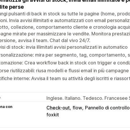
ite perse
ngi pulsanti di back in stock su tutte le pagine (home, prodo
zioni. Invia avvisi illimitati e automatizzati con email persona
tto, collezione, comportamento cliente e cronologia acquisti.
gne mirate per massimizzare le vendite. Monitora prestazi
rsione, avvisa il team. Chat dal vivo 24/7.
isi di stock: invia illimitati avvisi personalizzati in automatico
rsonalizzazione: mira per segmento, tag, comportamento, 
omazione: Crea workflow back in stock con trigger e condiz
orse riutilizzabili: riusa modelli e flussi email in più campagne
ifiche interne: Avvisa il team su attività degli iscritti e riassor
e
Inglese. Italiano. Tedesco. Francesee
ona con
Check-out
flow
Pannello di controll
foxkit