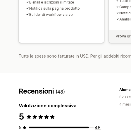
Tutto d
E-mail e iscrizioni illimitate
Campag
Notifica sulla pagina prodotto
Notifi
Builder di workflow visivo
Analisi
Prova gra
Tutte le spese sono fatturate in USD. Per gli addebiti ricorre
Recensioni
Alema
(48)
Svizze
4 mesi 
Valutazione complessiva
5
5
48