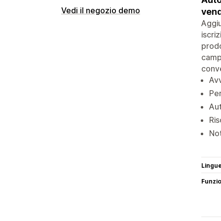
Vedi il negozio demo
vend
Aggiu
iscri
prodo
campa
conve
Avv
Pe
Aut
Ris
Not
Lingu
Funzi