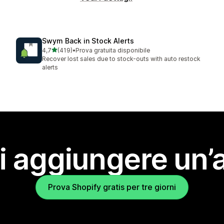
Swym Back in Stock Alerts
stelle su 5
4,7
(419)
•
Prova gratuita disponibile
419 recensioni totali
Recover lost sales due to stock-outs with auto restock
alerts
i aggiungere un’
Prova Shopify gratis per tre giorni