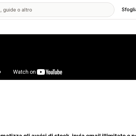
Sfogli
ria immagini in evidenza
matizza gli avvisi di stock, invia email illimitate e