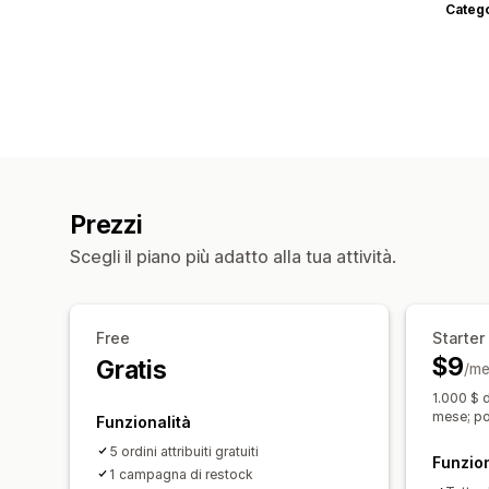
Categ
Prezzi
Scegli il piano più adatto alla tua attività.
Free
Starter
$9
Gratis
/me
1.000 $ d
mese; po
Funzionalità
5 ordini attribuiti gratuiti
Funzion
1 campagna di restock