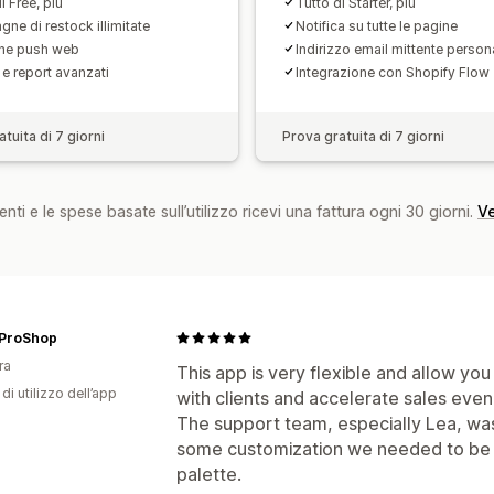
i Free, più
Tutto di Starter, più
ne di restock illimitate
Notifica su tutte le pagine
che push web
Indirizzo email mittente person
 e report avanzati
Integrazione con Shopify Flow
tuita di 7 giorni
Prova gratuita di 7 giorni
nti e le spese basate sull’utilizzo ricevi una fattura ogni 30 giorni.
Ve
ProShop
ra
This app is very flexible and allow yo
di utilizzo dell’app
with clients and accelerate sales eve
The support team, especially Lea, was
some customization we needed to be c
palette.