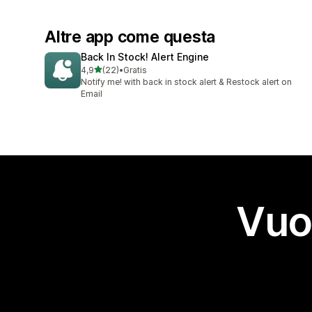
Altre app come questa
Back In Stock! Alert Engine
stelle su 5
4,9
(22)
•
Gratis
22 recensioni totali
Notify me! with back in stock alert & Restock alert on
Email
Vuo