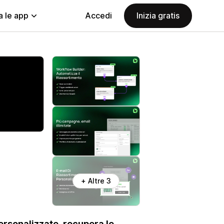
a le app
Accedi
Inizia gratis
+ Altre 3
 personalizzate, recupera le