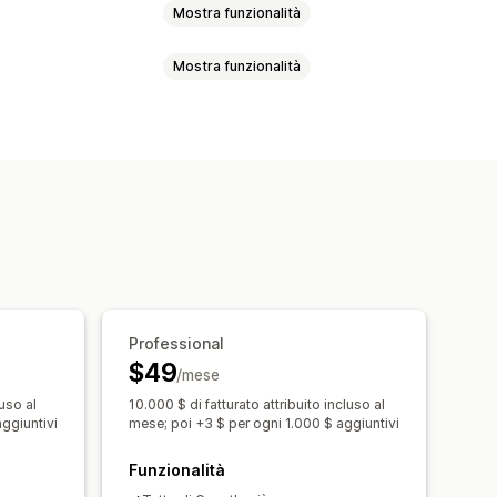
Mostra funzionalità
Mostra funzionalità
 in lotti
Di nuovo disponibile
personalizzati
uli
Promozioni
Email di upselling
-up
otifica
Pulsante delle notifiche
Email di recupero clienti
e personalizzate
formance
e
Localizzazione
 di acquisizione via email
Professional
$49
raggio
Reportistica
Analisi
/mese
luso al
10.000 $ di fatturato attribuito incluso al
ggiuntivi
mese; poi +3 $ per ogni 1.000 $ aggiuntivi
Funzionalità