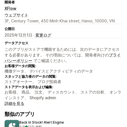
開発者
XFlow
ウェブサイト
3F, Century Tower, 450 Minh Khai street, Hanoi, 10000, VN
公開日
2025年12月1日 ·
変更ログ
データアクセス
このアプリがストアで機能するためには、次のデータにアクセス
する必要があります。 その理由については、開発者向けの
プライ
バシーポリシー
でご確認ください。
お客様データの閲覧:
機微データ、 デバイスとアクティビティのデータ
スタッフと協力者のデータの閲覧:
ストアオーナー、 ブログ投稿者
ストアデータを表示および編集:
お客様、 商品、 注文、 ディスカウント、 ストアの分析、 オンラ
インストア、 Shopify admin
詳細を見る
類似のアプリ
Back In Stock! Alert Engine
5つ星中
4.9
(22)
•
無料