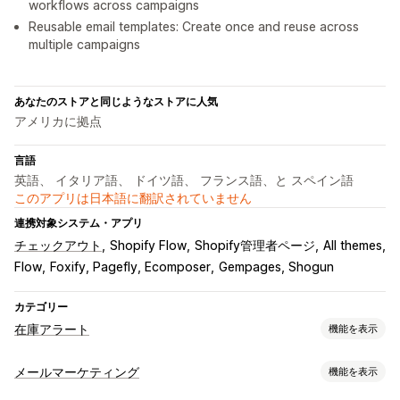
workflows across campaigns
Reusable email templates: Create once and reuse across
multiple campaigns
あなたのストアと同じようなストアに人気
アメリカに拠点
言語
英語、 イタリア語、 ドイツ語、 フランス語、と スペイン語
このアプリは日本語に翻訳されていません
連携対象システム・アプリ
チェックアウト
Shopify Flow
Shopify管理者ページ
All themes
Flow
Foxify, Pagefly, Ecomposer
Gempages, Shogun
カテゴリー
在庫アラート
機能を表示
通知
メールマーケティング
機能を表示
自動アラート
手動アラート
バッチ送信
再入荷