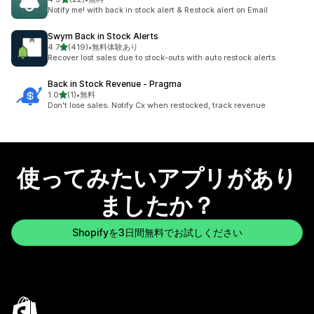
合計レビュー数：22件
Notify me! with back in stock alert & Restock alert on Email
Swym Back in Stock Alerts
5つ星中
4.7
(419)
•
無料体験あり
合計レビュー数：419件
Recover lost sales due to stock-outs with auto restock alerts
Back in Stock Revenue ‑ Pragma
5つ星中
1.0
(1)
•
無料
合計レビュー数：1件
Don't lose sales. Notify Cx when restocked, track revenue
使ってみたいアプリがあり
ましたか？
Shopifyを3日間無料でお試しください