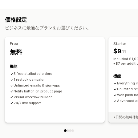
キャンペーンタイプ
ウェブプッシュ
メール
カスタムアラート
メールキャンペーン
プッシュ通知
フォーム
プロモーション
カスタマイズ
価格設定
アップセルメール
クロスセルメール
フォローアップメール
アラート設定
通知テンプレート
通知ボタン
ウェイトリスト
ビジネスに最適なプランをお選びください。
再入荷通知メール
ウィンバックメール
ドリップキャンペーン
カスタムキャンペーン
分析とレポート
Free
Starter
在庫レポート
パフォーマンスレポート
キャンペーン管理
$9
無料
/月
編集ツール
テンプレート
翻訳
ローカライズ
Included $1,00
インポートとエクスポート
メールアドレスの収集リスト
+$7 per additi
機能
オートメーション
タグ付け
追跡
レポート
分析
5 free attributed orders
機能
1 restock campaign
Everything i
Unlimited emails & sign-ups
Unlimited r
Notify button on product page
Web push not
Visual workflow builder
Advanced an
24/7 live support
7日間の無料体