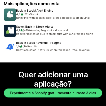
Mais aplicações como esta
Back In Stock! Alert Engine
de 5 estrelas
4,9
(22)
•
Gratuito
22 total de avaliações
Notify me! with back in stock alert & Restock alert on Email
Swym Back in Stock Alerts
de 5 estrelas
4,7
(419)
•
Avaliação gratuita disponível
419 total de avaliações
Recover lost sales due to stock-outs with auto restock alerts
Back in Stock Revenue ‑ Pragma
de 5 estrelas
1,0
(1)
•
Gratuito
1 total de avaliações
Don't lose sales. Notify Cx when restocked, track revenue
Quer adicionar uma
aplicação?
Experimente a Shopify gratuitamente durante 3 dias