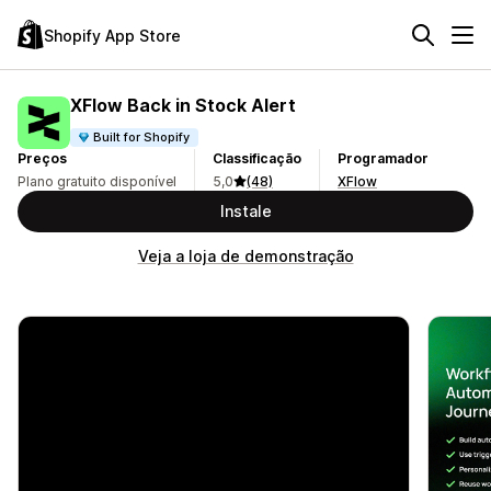
Shopify App Store
XFlow Back in Stock Alert
Built for Shopify
Preços
Classificação
Programador
Plano gratuito disponível
5,0
(48)
XFlow
Instale
Veja a loja de demonstração