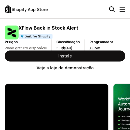
Shopify App Store
XFlow Back in Stock Alert
Built for Shopify
Preços
Classificação
Programador
Plano gratuito disponível
5,0
(48)
XFlow
Instale
Veja a loja de demonstração