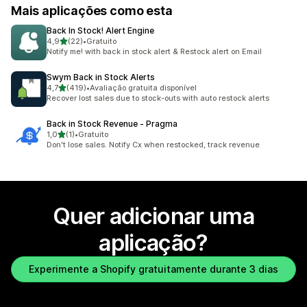
Mais aplicações como esta
Back In Stock! Alert Engine
de 5 estrelas
4,9
(22)
•
Gratuito
22 total de avaliações
Notify me! with back in stock alert & Restock alert on Email
Swym Back in Stock Alerts
de 5 estrelas
4,7
(419)
•
Avaliação gratuita disponível
419 total de avaliações
Recover lost sales due to stock-outs with auto restock alerts
Back in Stock Revenue ‑ Pragma
de 5 estrelas
1,0
(1)
•
Gratuito
1 total de avaliações
Don't lose sales. Notify Cx when restocked, track revenue
Quer adicionar uma
aplicação?
Experimente a Shopify gratuitamente durante 3 dias