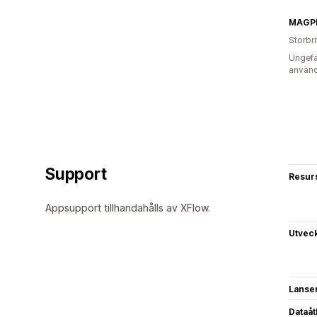
MAGP
Storbr
Ungefä
använd
Support
Resur
Appsupport tillhandahålls av XFlow.
Utvec
Lanse
Dataå