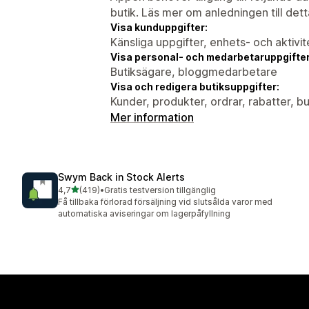
butik. Läs mer om anledningen till det
Visa kunduppgifter:
Känsliga uppgifter, enhets- och aktivi
Visa personal- och medarbetaruppgifter
Butiksägare, bloggmedarbetare
Visa och redigera butiksuppgifter:
Kunder, produkter, ordrar, rabatter, 
Mer information
Swym Back in Stock Alerts
av 5 stjärnor
4,7
(419)
•
Gratis testversion tillgänglig
419 recensioner totalt
Få tillbaka förlorad försäljning vid slutsålda varor med
automatiska aviseringar om lagerpåfyllning