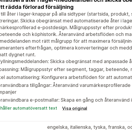
att rädda förlorad försäljning
till åter i lager-knappar på alla sidtyper (startsida, produkt,
treringar. Skicka obegränsat med automatiserade åter i la
ärkesprofilerad e-postdesign. Målgruppsstyr efter produk
eteende och köphistorik. Återanvänd arbetsflöden och mall
meddelanden mot rätt målgrupp för att maximera försäljnin
meranters efterfrågan, optimera konverteringar och medde
hatt dygnet runt.
fyllningsmeddelanden: Skicka obegränsat med anpassade åt
assning: Målgruppsstyr efter segment, taggar, beteende, 
el automatisering: Konfigurera arbetsflöden för att automati
ranvändbara tillgångar: Återanvänd varumärkesprofilerade e
mpanjer
ranvändbara e-postmallar: Skapa en gång och återanvänd i
ehåller automatöversatt text
Visa original
engelska, italienska, tyska, franska, 