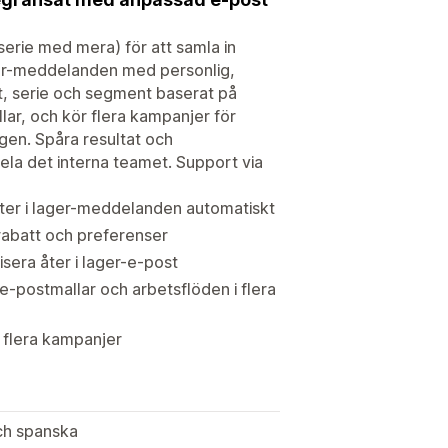
 serie med mera) för att samla in
ger-meddelanden med personlig,
t, serie och segment baserat på
ar, och kör flera kampanjer för
gen. Spåra resultat och
la det interna teamet. Support via
er i lager-meddelanden automatiskt
rabatt och preferenser
sera åter i lager-e-post
-postmallar och arbetsflöden i flera
 flera kampanjer
och spanska