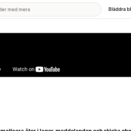
Bläddra b
ri med utvalda bilder
matisera åter i lager-meddelanden och skicka o