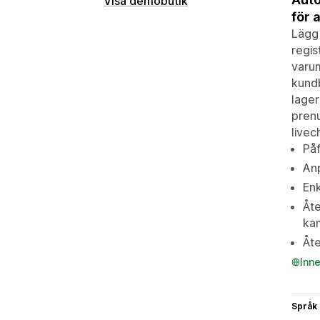
Visa demobutik
för 
Lägg 
regis
varum
kundb
lager
prenu
livec
På
Anp
Enk
Åte
ka
Åte
Inn
Språk