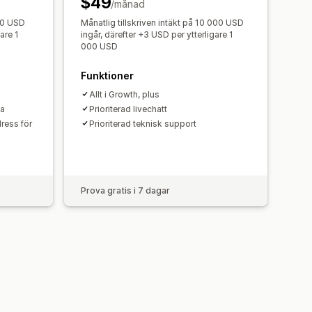
$49
alysverktyg
/månad
000 USD
Månatlig tillskriven intäkt på 10 000 USD
are 1
ingår, därefter +3 USD per ytterligare 1
000 USD
Funktioner
Allt i Growth, plus
da
Prioriterad livechatt
ress för
Prioriterad teknisk support
Prova gratis i 7 dagar