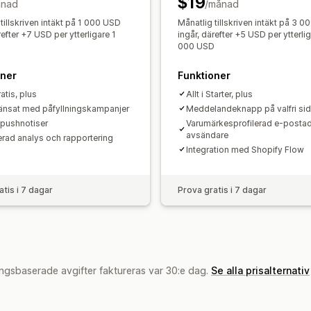
$19
Taggning
Spårning
Rapportering
An
ånad
/månad
tillskriven intäkt på 1 000 USD
Månatlig tillskriven intäkt på 3 
refter +7 USD per ytterligare 1
ingår, därefter +5 USD per ytterlig
D
000 USD
oner
Funktioner
ratis, plus
Allt i Starter, plus
nsat med påfyllningskampanjer
Meddelandeknapp på valfri si
pushnotiser
Varumärkesprofilerad e-postad
avsändare
rad analys och rapportering
Integration med Shopify Flow
atis i 7 dagar
Prova gratis i 7 dagar
ngsbaserade avgifter faktureras var 30:e dag.
Se alla prisalternativ