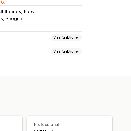
ska
ll themes
Flow
s, Shogun
Visa funktioner
Visa funktioner
seringar
Batchutskick
de aviseringar
n
Formulär
Kampanjer
örsäljning
Uppföljningsmejl
lar
Aviseringsknapp
Väntelista
l för att vinna tillbaka kunder
jer
ning
Lokalisering
stadresser
Automatiseringar
Professional