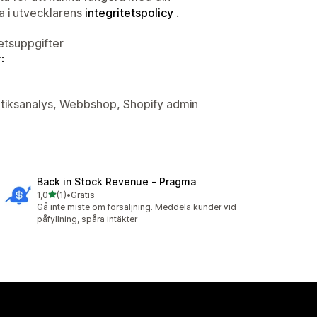
ta i utvecklarens
integritetspolicy
.
tetsuppgifter
:
butiksanalys, Webbshop, Shopify admin
Back in Stock Revenue ‑ Pragma
av 5 stjärnor
1,0
(1)
•
Gratis
1 recensioner totalt
Gå inte miste om försäljning. Meddela kunder vid
påfyllning, spåra intäkter