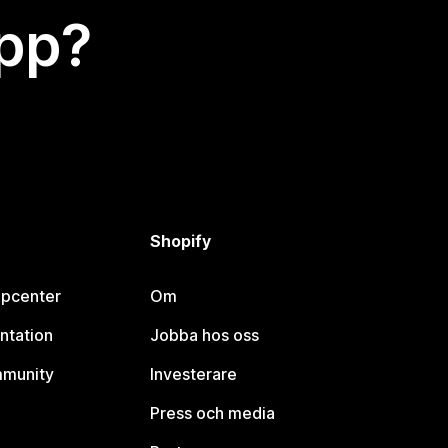
app?
Shopify
lpcenter
Om
ntation
Jobba hos oss
mmunity
Investerare
Press och media