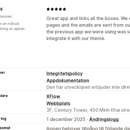
IE
itannien
Great app and ticks all the boxes. We 
r en månad
pages and the emails are sent from o
ning av appen
the previous app we were using was s
integrate it with our theme.
ser
Integritetspolicy
Appdokumentation
Den här utvecklaren erbjuder inte dir
klare
XFlow
Webbplats
3F, Century Tower, 450 Minh Khai stre
ring
1 december 2025 ·
Ändringslogg
tkomst
Appen behöver tillgång till följande d