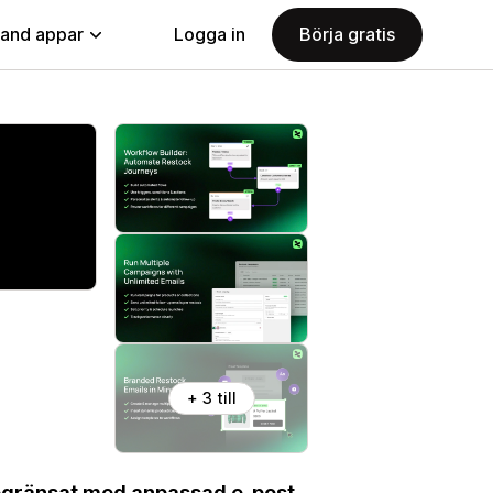
land appar
Logga in
Börja gratis
+ 3 till
begränsat med anpassad e-post