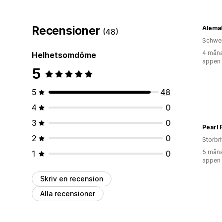
Recensioner
Alema
(48)
Schwe
4 måna
Helhetsomdöme
appen
5
5
48
4
0
3
0
Pearl
2
0
Storbr
5 måna
1
0
appen
Skriv en recension
Alla recensioner