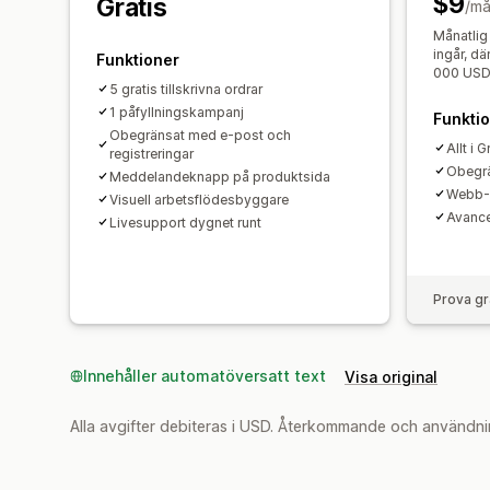
$9
Gratis
/m
Månatlig 
ingår, dä
Funktioner
000 US
5 gratis tillskrivna ordrar
1 påfyllningskampanj
Funkti
Obegränsat med e-post och
Allt i G
registreringar
Obegrä
Meddelandeknapp på produktsida
Webb-
Visuell arbetsflödesbyggare
Avance
Livesupport dygnet runt
Prova gr
Innehåller automatöversatt text
Visa original
Alla avgifter debiteras i USD. Återkommande och användni