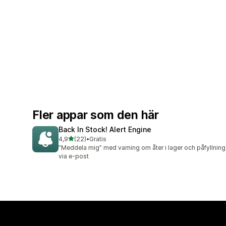
Fler appar som den här
Back In Stock! Alert Engine
av 5 stjärnor
4,9
(22)
•
Gratis
22 recensioner totalt
”Meddela mig” med varning om åter i lager och påfyllning
via e-post