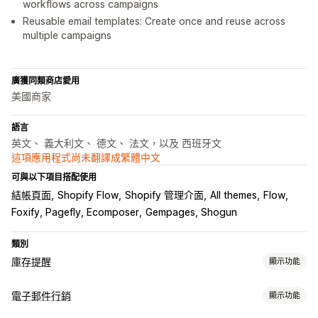
workflows across campaigns
Reusable email templates: Create once and reuse across
multiple campaigns
廣獲同類商店愛用
美國商家
語言
英文、 義大利文、 德文、 法文，以及 西班牙文
這項應用程式尚未翻譯成繁體中文
可與以下項目搭配使用
結帳頁面
Shopify Flow
Shopify 管理介面
All themes
Flow
Foxify, Pagefly, Ecomposer
Gempages, Shogun
類別
庫存提醒
顯示功能
通知
電子郵件行銷
顯示功能
自動提醒
手動提醒
批次傳送
庫存補貨
網頁推播
電子郵件