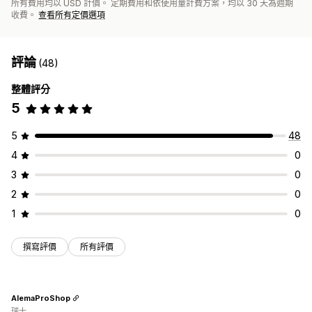
所有費用均以 USD 計價。 定期費用和依使用量計費方案，均以 30 天為週期
收費。
查看所有定價選項
評論
(48)
整體評分
5
5
48
4
0
3
0
2
0
1
0
撰寫評價
所有評價
AlemaProShop
瑞士