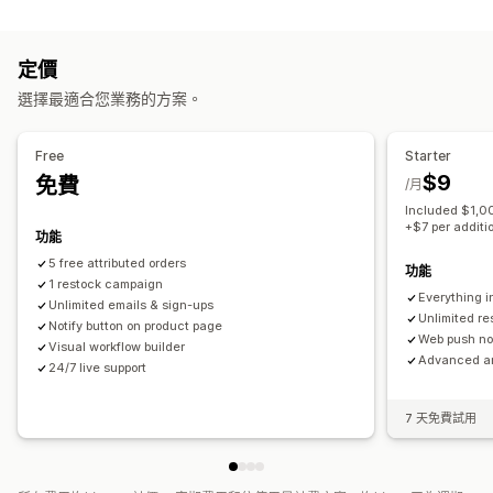
行銷活動類型
自訂提醒
電子郵件行銷活動
推播通知
表單
促銷
追加銷售電子郵件
自訂
定價
交叉銷售電子郵件
後續電子郵件
補貨電子郵件
挽回電子郵件
提醒設定
通知範本
通知按鈕
等候名單
選擇最適合您業務的方案。
連續電子郵件行銷活動
自訂行銷活動
分析與報告
管理行銷活動
Free
Starter
庫存報告
成效報告
編輯工具
範本
翻譯
本地化
匯入和匯出
電子郵件收集清單
$9
免費
/月
自動化
標記
追蹤
報告
分析
Included $1,00
+$7 per additi
功能
5 free attributed orders
功能
1 restock campaign
Everything i
Unlimited emails & sign-ups
Unlimited r
Notify button on product page
Web push not
Visual workflow builder
Advanced an
24/7 live support
7 天免費試用