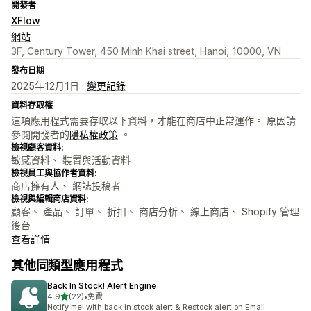
開發者
XFlow
網站
3F, Century Tower, 450 Minh Khai street, Hanoi, 10000, VN
發布日期
2025年12月1日 ·
變更記錄
資料存取權
這項應用程式需要存取以下資料，才能在商店中正常運作。 原因請
參閱開發者的
隱私權政策
。
檢視顧客資料:
敏感資料、 裝置與活動資料
檢視員工與協作者資料:
商店擁有人、 網誌投稿者
檢視與編輯商店資料:
顧客、 產品、 訂單、 折扣、 商店分析、 線上商店、 Shopify 管理
後台
查看詳情
其他同類型應用程式
Back In Stock! Alert Engine
滿分 5 顆星
4.9
(22)
•
免費
共有 22 則評價
Notify me! with back in stock alert & Restock alert on Email