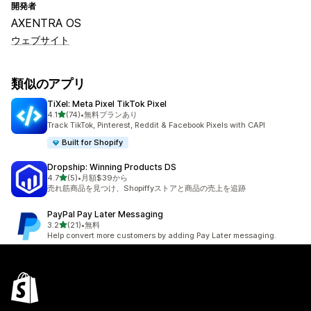
開発者
AXENTRA OS
ウェブサイト
類似のアプリ
TiXel: Meta Pixel TikTok Pixel
5つ星中
4.1
(74)
•
無料プランあり
合計レビュー数：74件
Track TikTok, Pinterest, Reddit & Facebook Pixels with CAPI
Built for Shopify
Dropship: Winning Products DS
5つ星中
4.7
(5)
•
月額$39から
合計レビュー数：5件
売れ筋商品を見つけ、Shopiffyストアと商品の売上を追跡
PayPal Pay Later Messaging
5つ星中
3.2
(21)
•
無料
合計レビュー数：21件
Help convert more customers by adding Pay Later messaging.