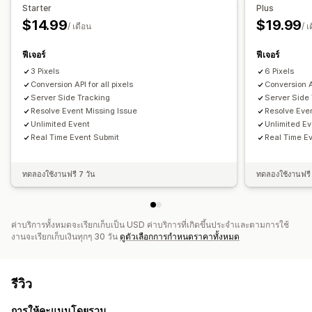
Starter
Plus
การวิเคราะห์ประสิทธิภาพ
การวิเคราะห์ช่องทาง
การติดตามพิกเซล
$14.99
$19.99
/ เดือน
/ เ
การติดตามประสิทธิภาพ
เมตริกการมีส่วนร่วม
ภาพและรายงาน
การติดตามคอนเวอร์ชัน
แดชบอร์ด
ฟีเจอร์
ฟีเจอร์
แดชบอร์ดการวิเคราะห์
การแจ้งเตือน
3 Pixels
6 Pixels
Conversion API for all pixels
Conversion AP
Server Side Tracking
Server Side
Resolve Event Missing Issue
Resolve Even
Unlimited Event
Unlimited E
Real Time Event Submit
Real Time E
ทดลองใช้งานฟรี 7 วัน
ทดลองใช้งานฟรี 
ค่าบริการทั้งหมดจะเรียกเก็บเป็น USD ค่าบริการที่เกิดขึ้นประจำและตามการใช้
งานจะเรียกเก็บเงินทุกๆ 30 วัน
ดูตัวเลือกการกำหนดราคาทั้งหมด
รีวิว
การให้คะแนนโดยรวม