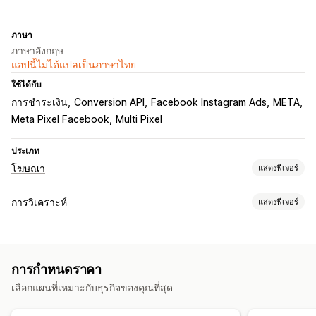
ภาษา
ภาษาอังกฤษ
แอปนี้ไม่ได้แปลเป็นภาษาไทย
ใช้ได้กับ
การชำระเงิน
Conversion API
Facebook Instagram Ads
META
Meta Pixel Facebook
Multi Pixel
ประเภท
โฆษณา
แสดงฟีเจอร์
การกำหนดเป้าหมาย
การวิเคราะห์
แสดงฟีเจอร์
เซกเมนต์กลุ่มเป้าหมาย
กลุ่มเป้าหมายที่คล้ายกัน
พฤติกรรมของลูกค้า
กลุ่มเป้าหมายที่กำหนดเอง
ข้อมูลประชากร
ตามเหตุการณ์
การติดตามแบบเรียลไทม์
การติดตามกิจกรรม
ตามสถานที่
พฤติกรรม
การกำหนดเป้าหมายซ้ำ
การกำหนดราคา
การติดตามเหตุการณ์
ยอดเข้าชมหน้าเว็บ
การจัดการแคมเปญ
เลือกแผนที่เหมาะกับธุรกิจของคุณที่สุด
การตลาดและการขาย
การเพิ่มประสิทธิภาพราคาเสนอ
โซเชียลมีเดีย
การจัดการพิกเซล
การระบุแหล่งที่มาทางการตลาด
ROAS
การติดตามการซื้อ