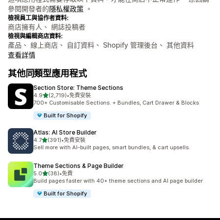
參閱開發者的
隱私權政策
。
檢視員工與協作者資料:
商店擁有人、 網誌投稿者
檢視與編輯商店資料:
產品、 線上商店、 自訂資料、 Shopify 管理後台、 其他資料
查看詳情
其他同類型應用程式
Section Store: Theme Sections
滿分 5 顆星
4.9
(2,719)
•
免費安裝
共有 2719 則評價
700+ Customisable Sections. + Bundles, Cart Drawer & Blocks
Built for Shopify
Atlas: AI Store Builder
滿分 5 顆星
4.7
(391)
•
免費安裝
共有 391 則評價
Sell more with AI-built pages, smart bundles, & cart upsells.
Theme Sections & Page Builder
滿分 5 顆星
5.0
(38)
•
免費
共有 38 則評價
Build pages faster with 40+ theme sections and AI page builder
Built for Shopify