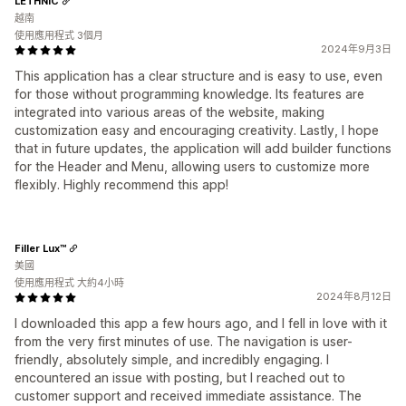
LETHNIC
越南
使用應用程式 3個月
2024年9月3日
This application has a clear structure and is easy to use, even
for those without programming knowledge. Its features are
integrated into various areas of the website, making
customization easy and encouraging creativity. Lastly, I hope
that in future updates, the application will add builder functions
for the Header and Menu, allowing users to customize more
flexibly. Highly recommend this app!
Filler Lux™
美國
使用應用程式 大約4小時
2024年8月12日
I downloaded this app a few hours ago, and I fell in love with it
from the very first minutes of use. The navigation is user-
friendly, absolutely simple, and incredibly engaging. I
encountered an issue with posting, but I reached out to
customer support and received immediate assistance. The