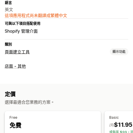
語言
英文
這項應用程式尚未翻譯成繁體中文
可與以下項目搭配使用
Shopify 管理介面
類別
頁面建立工具
顯示功能
頁面類型
店面 - 其他
登陸頁面
首頁
產品頁面
商品系列
網誌
常見問題
說明中心頁面
聯絡資訊頁面
關於我們頁面
頁尾
表單
法律頁面
定價頁面
佈景主題區段
自訂頁面
定價
管理頁面
選擇最適合您業務的方案。
編輯工具
元素
範本
匯入和匯出
儲存頁面
草稿頁面
全站區段
全站樣式
自訂字型
自訂代碼
行動裝置回應式設計
延遲載入
Free
Basic
$11.95
免費
/月
或每年 $99，可