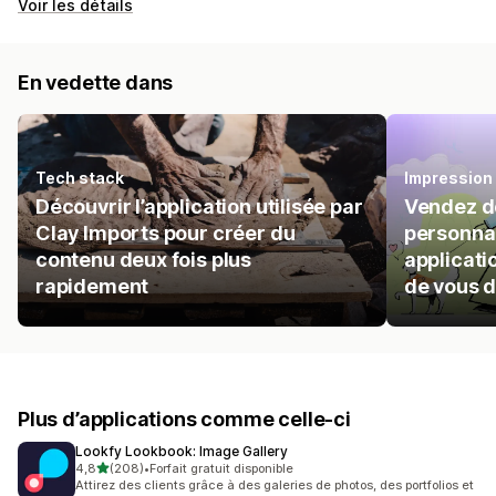
Voir les détails
En vedette dans
Tech stack
Impression
Découvrir l’application utilisée par
Vendez d
Clay Imports pour créer du
personna
contenu deux fois plus
applicati
rapidement
de vous 
Plus d’applications comme celle-ci
Lookfy Lookbook: Image Gallery
étoile(s) sur 5
4,8
(208)
•
Forfait gratuit disponible
208 avis au total
Attirez des clients grâce à des galeries de photos, des portfolios et