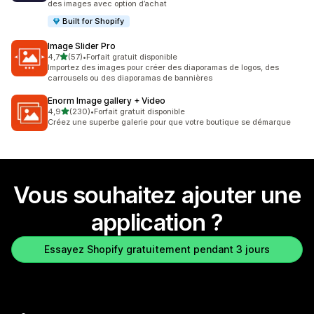
des images avec option d’achat
Built for Shopify
Image Slider Pro
étoile(s) sur 5
4,7
(57)
•
Forfait gratuit disponible
57 avis au total
Importez des images pour créer des diaporamas de logos, des
carrousels ou des diaporamas de bannières
Enorm Image gallery + Video
étoile(s) sur 5
4,9
(230)
•
Forfait gratuit disponible
230 avis au total
Créez une superbe galerie pour que votre boutique se démarque
Vous souhaitez ajouter une
application ?
Essayez Shopify gratuitement pendant 3 jours