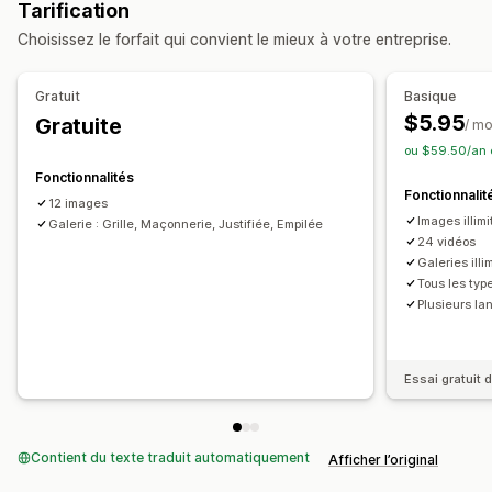
Personnalisation
Tarification
Styles personnalisés
CSS personnalisées
Choisissez le forfait qui convient le mieux à votre entreprise.
Importation groupée
Redimensionnement d’image
Légendes
Référencement naturel (SEO)
Zoom sur image
Gratuit
Basique
Effets de survol
Optimisation pour le format mobile
$5.95
Gratuite
/ mo
Partage social
Multilingue
ou $59.50/an 
Fonctionnalités
Fonctionnalit
12 images
Images illim
Galerie : Grille, Maçonnerie, Justifiée, Empilée
24 vidéos
Galeries illi
Tous les typ
Plusieurs l
Essai gratuit d
Contient du texte traduit automatiquement
Afficher l’original