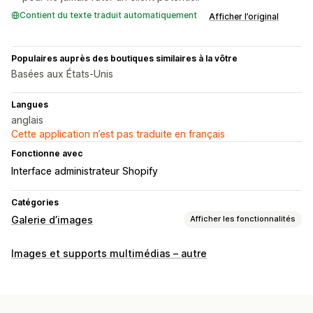
Contient du texte traduit automatiquement
Afficher l’original
Populaires auprès des boutiques similaires à la vôtre
Basées aux États-Unis
Langues
anglais
Cette application n’est pas traduite en français
Fonctionne avec
Interface administrateur Shopify
Catégories
Galerie d’images
Afficher les fonctionnalités
Types de galeries
Images et supports multimédias – autre
Carrousel
Collage
Shop the look
Lookbook
Lightbox
Portefeuille
Masonry
Grille
Ligne
Carrousel
Vidéo