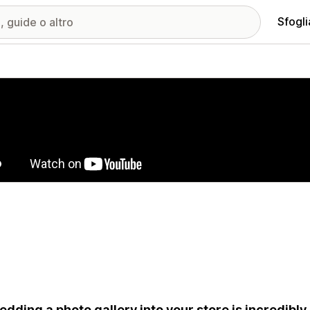
Sfogli
ria immagini in evidenza
dding a photo gallery into your store is incredibly