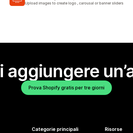
57 recensioni totali
Upload images to create logo , carousal or banner sliders
i aggiungere un’
Prova Shopify gratis per tre giorni
Categorie principali
Risorse