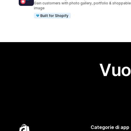
207 recensioni totali
Gain customers with photo gallery, portfolio & shoppable
image
Built for Shopify
Vuo
Categorie di app