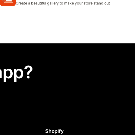
230 recensioni totali
Create a beautiful gallery to make your store stand out
app?
Shopify