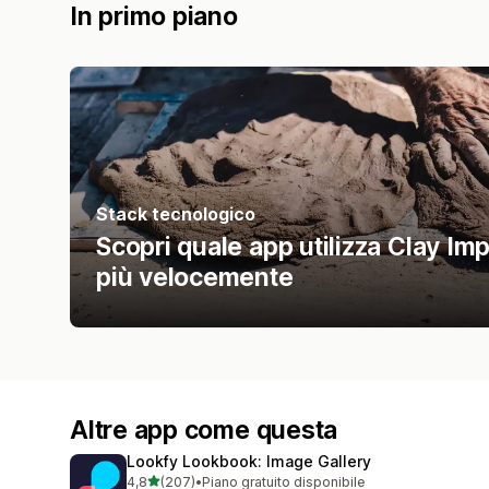
In primo piano
Stack tecnologico
Scopri quale app utilizza Clay Im
più velocemente
Altre app come questa
Lookfy Lookbook: Image Gallery
stelle su 5
4,8
(207)
•
Piano gratuito disponibile