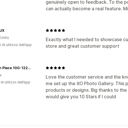
genuinely open to feedback. To the 
can actually become a real feature. 
UX
Unito
Exactly what I needed to showcase cu
i di utilizzo dell’app
store and great customer support
Balloon Place 100-12211 First Ave, Richmond BC V7E 3M3 GST NUMBER 813999539
a
Love the customer service and the kn
di utilizzo dell’app
me set up the XO Photo Gallery. This 
products or designs. Big thanks to the 
would give you 10 Stars if I could