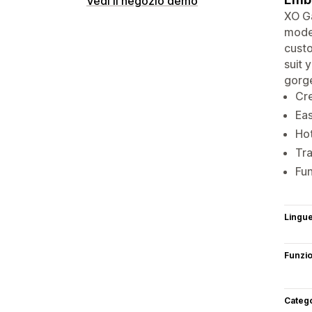
Vedi il negozio demo
XO Ga
moder
custo
suit 
gorge
Cre
Eas
Hot
Tra
Fun
Lingu
Funzi
Categ