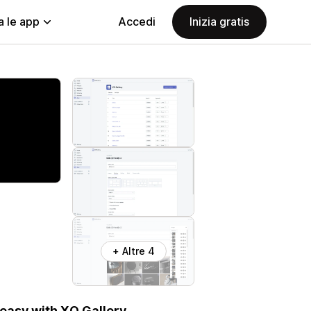
a le app
Accedi
Inizia gratis
+ Altre 4
 easy with XO Gallery.