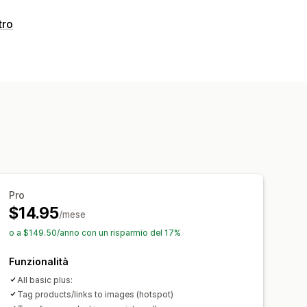
tro
ookbook
Lightbox
Portfolio
Video
to
Caricamento in blocco
alie
SEO
Zoom immagini
vo per dispositivi mobili
Pro
$14.95
/mese
o a $149.50/anno con un risparmio del 17%
Funzionalità
All basic plus:
Tag products/links to images (hotspot)