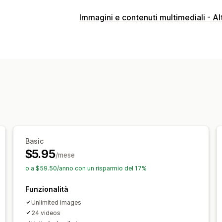
Tipi di galleria
Immagini e contenuti multimediali - Al
Carosello
Collage
Acquista il look
L
Masonry
Griglia
Riga
A scorrimento
Personalizzazione
Stili personalizzati
CSS personalizza
Ridimensionamento immagine
Didasc
Effetti al passaggio del mouse
Adatti
Condivisione sui social
Multilingua
Basic
$5.95
/mese
o a $59.50/anno con un risparmio del 17%
Funzionalità
Unlimited images
24 videos