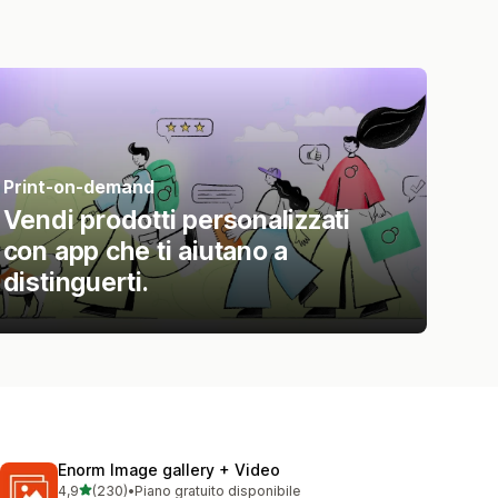
Print-on-demand
Vendi prodotti personalizzati
con app che ti aiutano a
distinguerti.
Enorm Image gallery + Video
stelle su 5
4,9
(230)
•
Piano gratuito disponibile