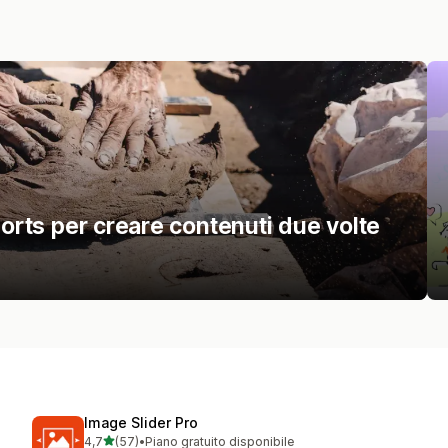
ports per creare contenuti due volte
Image Slider Pro
stelle su 5
4,7
(57)
•
Piano gratuito disponibile