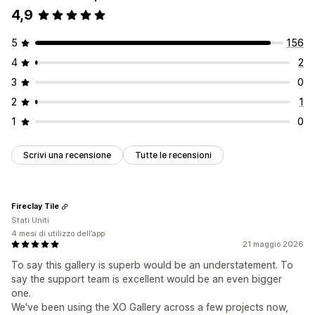
4,9
5
156
4
2
3
0
2
1
1
0
Scrivi una recensione
Tutte le recensioni
Fireclay Tile
Stati Uniti
4 mesi di utilizzo dell’app
21 maggio 2026
To say this gallery is superb would be an understatement. To
say the support team is excellent would be an even bigger
one.
We've been using the XO Gallery across a few projects now,