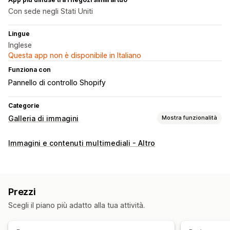
Con sede negli Stati Uniti
Lingue
Inglese
Questa app non è disponibile in Italiano
Funziona con
Pannello di controllo Shopify
Categorie
Galleria di immagini
Mostra funzionalità
Tipi di galleria
Immagini e contenuti multimediali - Altro
Carosello
Collage
Acquista il look
Lookbook
Lightbox
Portfolio
Masonry
Griglia
Riga
A scorrimento
Video
Personalizzazione
Prezzi
Stili personalizzati
CSS personalizzato
Scegli il piano più adatto alla tua attività.
Caricamento in blocco
Ridimensionamento immagine
Didascalie
SEO
Zoom immagini