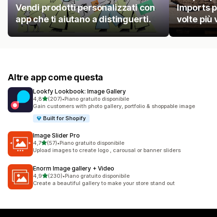
Vendi prodotti personalizzati con
Imports p
app che ti aiutano a distinguerti.
volte più
Altre app come questa
Lookfy Lookbook: Image Gallery
stelle su 5
4,8
(207)
•
Piano gratuito disponibile
207 recensioni totali
Gain customers with photo gallery, portfolio & shoppable image
Built for Shopify
Image Slider Pro
stelle su 5
4,7
(57)
•
Piano gratuito disponibile
57 recensioni totali
Upload images to create logo , carousal or banner sliders
Enorm Image gallery + Video
stelle su 5
4,9
(230)
•
Piano gratuito disponibile
230 recensioni totali
Create a beautiful gallery to make your store stand out