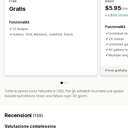
Free
Basic
Effetti al passaggio del mouse
$5.95
Gratis
/me
Adattivo per dispositivi mobili
Condivisione sui social
o a $59.50/ann
Multilingua
Funzionalità
Funzionalità
12 images
Unlimited i
Gallery: Grid, Masonry, Justified, Stack
24 videos
Unlimited ga
All gallery t
Multiple la
Prova gratuita 
Tutte le spese sono fatturate in USD. Per gli addebiti ricorrenti e le spese
basate sull’utilizzo ricevi una fattura ogni 30 giorni.
Recensioni
(159)
Valutazione complessiva