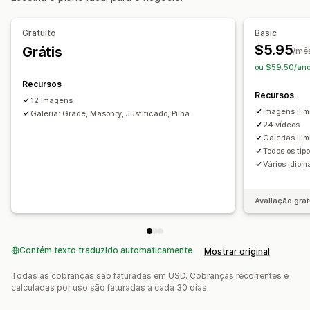
Personalização
Estilos personalizados
CSS personalizado
Gratuito
Basic
Upload em massa
Redimensionamento de imagens
$5.95
Grátis
/mê
Legendas
SEO
Zoom de imagem
ou $59.50/ano
Efeitos de visualização ao passar o cursor do mouse
Recursos
Recursos
Responsividade para dispositivos móveis
12 imagens
Imagens ilim
Galeria: Grade, Masonry, Justificado, Pilha
Compartilhamento em redes sociais
Em vários idiomas
24 vídeos
Galerias ili
Todos os tip
Vários idiom
Avaliação grat
Contém texto traduzido automaticamente
Mostrar original
Todas as cobranças são faturadas em USD. Cobranças recorrentes e
calculadas por uso são faturadas a cada 30 dias.