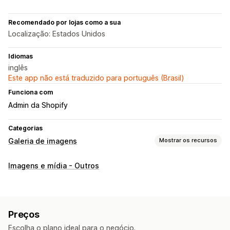
Recomendado por lojas como a sua
Localização: Estados Unidos
Idiomas
inglês
Este app não está traduzido para português (Brasil)
Funciona com
Admin da Shopify
Categorias
Galeria de imagens
Mostrar os recursos
Tipos de galeria
Imagens e mídia - Outros
Carrossel
Colagem
Comprar os itens que compõem o look
Lookbook
Lightbox
Portfolio
Masonry
Grade
Linha
Preços
Barra deslizante
Vídeo
Escolha o plano ideal para o negócio.