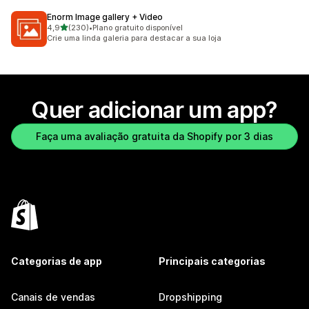
Enorm Image gallery + Video
de 5 estrelas
4,9
(230)
•
Plano gratuito disponível
230 avaliações ao todo
Crie uma linda galeria para destacar a sua loja
Quer adicionar um app?
Faça uma avaliação gratuita da Shopify por 3 dias
Categorias de app
Principais categorias
Canais de vendas
Dropshipping