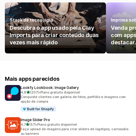
Stack de tecnologia
Imprima so
Descubra o app usado pela Clay
Venda pr
Imports para criar conteúdo duas
com apps
vezes mais rápido
destacar
Mais apps parecidos
Lookfy Lookbook: Image Gallery
de 5 estrelas
4,8
(207)
•
Plano gratuito disponível
207 avaliações ao todo
Conquiste clientes com galeria de fotos, portfólio e imagens com
opção de compra
Built for Shopify
Image Slider Pro
de 5 estrelas
4,7
(57)
•
Plano gratuito disponível
57 avaliações ao todo
Faça upload de imagens para criar sliders de logotipos, carrosséis
ou banners