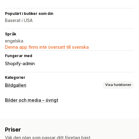
Populärt i butiker som din
Baserat i USA
Språk
engelska
Denna app finns inte översatt till svenska
Fungerar med
Shopify-admin
Kategorier
Bildgalleri
Visa funktioner
Gallerityper
Bilder och media – övrigt
Karusell
Kollage
Köp looken
Lookbook
Ljuslåda
Portfölj
Masonry
Rutnät
Rad
Reglage
Video
Anpassning
Priser
Anpassade stilar
Anpassad CSS
Bulkuppladdning
Välj den plan som passar ditt företag bäst.