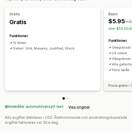
Bildstorlek
Undertexter
SEO
Bildzoom
Hovringseffekter
Mobilanpassning
Social delning
Flera språk
Gratis
Basic
$5.95
Gratis
/må
eller $59.50/å
Funktioner
Funktioner
12 bilder
Obegränsat a
Galleri: Grid, Masonry, Justified, Stack
24 videor
Obegränsat a
Alla gallerit
Flera språk
Prova gratis i
Innehåller automatöversatt text
Visa original
Alla avgifter debiteras i USD. Återkommande och användningsbaserade
avgifter faktureras var 30:e dag.