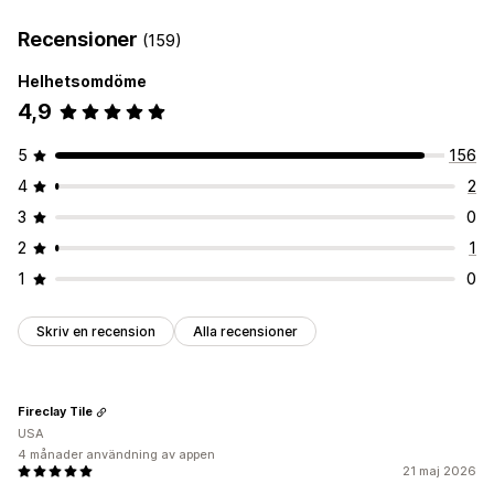
Recensioner
(159)
Helhetsomdöme
4,9
5
156
4
2
3
0
2
1
1
0
Skriv en recension
Alla recensioner
Fireclay Tile
USA
4 månader användning av appen
21 maj 2026