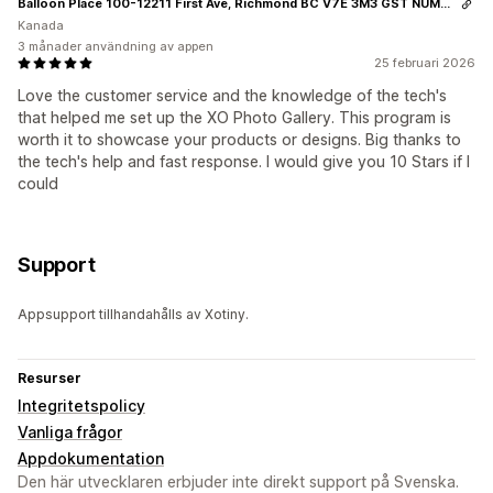
Balloon Place 100-12211 First Ave, Richmond BC V7E 3M3 GST NUMBER 813999539
Kanada
3 månader användning av appen
25 februari 2026
Love the customer service and the knowledge of the tech's
that helped me set up the XO Photo Gallery. This program is
worth it to showcase your products or designs. Big thanks to
the tech's help and fast response. I would give you 10 Stars if I
could
Support
Appsupport tillhandahålls av Xotiny.
Resurser
Integritetspolicy
Vanliga frågor
Appdokumentation
Den här utvecklaren erbjuder inte direkt support på Svenska.