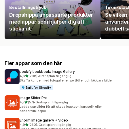
Beställningstryck
Teknikstac
Dropshippa anpassade produkter
Se vilken
med appar som hjälper dig att
använder 
sticka ut.
dubbelt s
Fler appar som den här
Lookfy Lookbook: Image Gallery
av 5 stjärnor
4,8
(208)
•
Gratisplan tillgänglig
208 recensioner totalt
Skaffa kunder med fotogallerier, portföljer och köpbara bilder
Built for Shopify
Image Slider Pro
av 5 stjärnor
4,7
(57)
•
Gratisplan tillgänglig
57 recensioner totalt
Ladda upp bilder för att skapa logotyp-, karusell- eller
banderollbildspel
Enorm Image gallery + Video
av 5 stjärnor
4,9
(230)
•
Gratisplan tillgänglig
230 recensioner totalt
Skapa ett vackert galleri för att få din butik att sticka ut