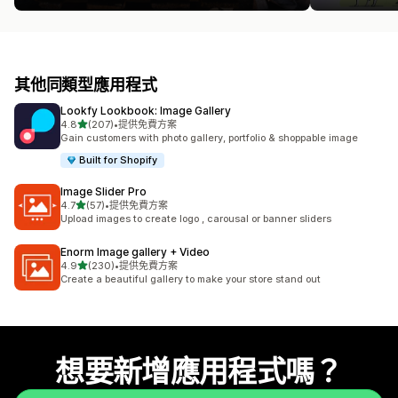
其他同類型應用程式
Lookfy Lookbook: Image Gallery
滿分 5 顆星
4.8
(207)
•
提供免費方案
共有 207 則評價
Gain customers with photo gallery, portfolio & shoppable image
Built for Shopify
Image Slider Pro
滿分 5 顆星
4.7
(57)
•
提供免費方案
共有 57 則評價
Upload images to create logo , carousal or banner sliders
Enorm Image gallery + Video
滿分 5 顆星
4.9
(230)
•
提供免費方案
共有 230 則評價
Create a beautiful gallery to make your store stand out
想要新增應用程式嗎？