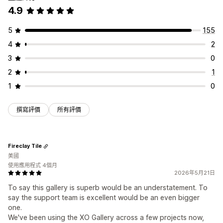
4.9
5
155
4
2
3
0
2
1
1
0
撰寫評價
所有評價
Fireclay Tile
美國
使用應用程式 4個月
2026年5月21日
To say this gallery is superb would be an understatement. To
say the support team is excellent would be an even bigger
one.
We've been using the XO Gallery across a few projects now,