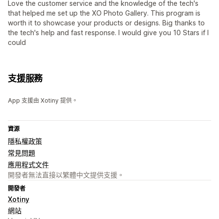
Love the customer service and the knowledge of the tech's
that helped me set up the XO Photo Gallery. This program is
worth it to showcase your products or designs. Big thanks to
the tech's help and fast response. I would give you 10 Stars if I
could
支援服務
App 支援由 Xotiny 提供。
資源
隱私權政策
常見問題
應用程式文件
開發者無法直接以繁體中文提供支援。
開發者
Xotiny
網站