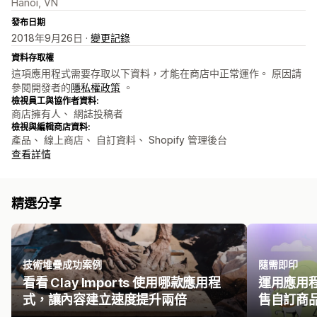
Hanoi, VN
發布日期
2018年9月26日 ·
變更記錄
資料存取權
這項應用程式需要存取以下資料，才能在商店中正常運作。 原因請
參閱開發者的
隱私權政策
。
檢視員工與協作者資料:
商店擁有人、 網誌投稿者
檢視與編輯商店資料:
產品、 線上商店、 自訂資料、 Shopify 管理後台
查看詳情
精選分享
技術堆疊成功案例
隨需即印
看看 Clay Imports 使用哪款應用程
運用應用
式，讓內容建立速度提升兩倍
售自訂商