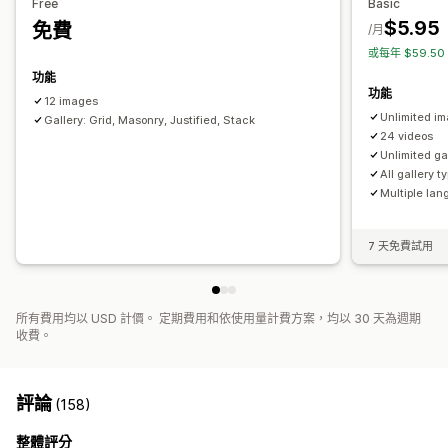
Free
Basic
$5.95
免費
/月
或每年 $59.5
功能
功能
12 images
Unlimited i
Gallery: Grid, Masonry, Justified, Stack
24 videos
Unlimited ga
All gallery t
Multiple la
7 天免費試用
所有費用均以 USD 計價。 定期費用和依使用量計費方案，均以 30 天為週期
收費。
評論
(158)
整體評分