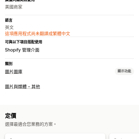
美國商家
語言
英文
這項應用程式尚未翻譯成繁體中文
可與以下項目搭配使用
Shopify 管理介面
類別
圖片圖庫
顯示功能
圖庫類型
圖片與媒體 - 其他
輪播
拼貼
購買整套
型錄
燈箱
作品集
Masonry
網格
橫列
播放器
影片
自訂
定價
自訂樣式
自訂 CSS
大量上傳
調整圖片尺寸
圖片說明
SEO
選擇最適合您業務的方案。
圖片縮放
懸停效果
行動裝置回應式設計
社群分享
多國語言