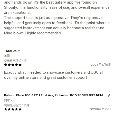
and hands down, it’s the best gallery app I’ve found on
Shopify. The functionality, ease of use, and overall experience
are exceptional.
The support team is just as impressive. They’re responsive,
helpful, and genuinely open to feedback. To the point where a
suggested improvement can actually become a real feature.
Mind blown. Highly recommended.
TAIDEUX
英國
使用應用程式 4天
2026年5月6日
Exactly what I needed to showcase customers and UGC all
over my online store and great customer support
Balloon Place 100-12211 First Ave, Richmond BC V7E 3M3 GST NUMBER 813999539
加拿大
使用應用程式 3個月
2026年2月25日