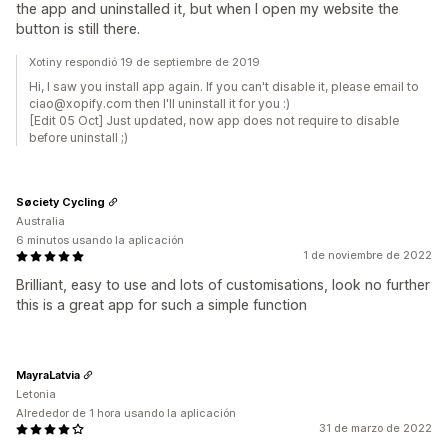
the app and uninstalled it, but when I open my website the
button is still there.
Xotiny respondió 19 de septiembre de 2019
Hi, I saw you install app again. If you can't disable it, please email to
ciao@xopify.com then I'll uninstall it for you :)
[Edit 05 Oct] Just updated, now app does not require to disable
before uninstall ;)
Søciety Cycling
Australia
6 minutos usando la aplicación
1 de noviembre de 2022
Brilliant, easy to use and lots of customisations, look no further
this is a great app for such a simple function
MayraLatvia
Letonia
Alrededor de 1 hora usando la aplicación
31 de marzo de 2022