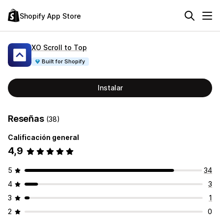
Shopify App Store
XO Scroll to Top
Built for Shopify
Instalar
Reseñas
(38)
Calificación general
4,9
5
34
4
3
3
1
2
0