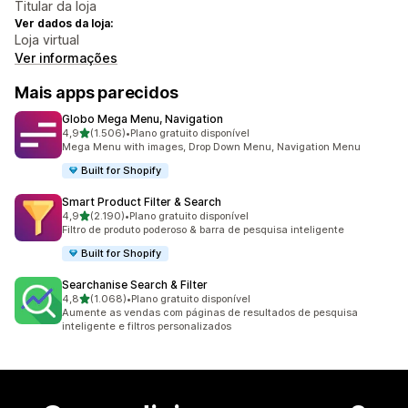
Titular da loja
Ver dados da loja:
Loja virtual
Ver informações
Mais apps parecidos
Globo Mega Menu, Navigation
de 5 estrelas
4,9
(1.506)
•
Plano gratuito disponível
1506 avaliações ao todo
Mega Menu with images, Drop Down Menu, Navigation Menu
Built for Shopify
Smart Product Filter & Search
de 5 estrelas
4,9
(2.190)
•
Plano gratuito disponível
2190 avaliações ao todo
Filtro de produto poderoso & barra de pesquisa inteligente
Built for Shopify
Searchanise Search & Filter
de 5 estrelas
4,8
(1.068)
•
Plano gratuito disponível
1068 avaliações ao todo
Aumente as vendas com páginas de resultados de pesquisa
inteligente e filtros personalizados